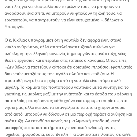
ναυτιλία, για να εξασφαλίσουν το μέλλον τους, να μπορούν να
αγοράσουν ένα σπίτι, να μπορούν να φτιάξουν τη ζωή τους, να
ερωτευτούν, να παντρευτούν, να είναι ευτυχισμένοι», δήλωσε ο
Υπουργός.
Ο κ. Κικίλιας υπογράμμισε ότι η ναυτιλία δεν αφορά έναν στενό
κύκλο ανθρώπων, αλλά αποτελεί αναπτυξιακό πυλώνα για
ολόκληρη την ελληνική κοινωνία, δημιουργώντας ανάπτυξη, νέες
θέσεις εργασίας και υπεραξία στις τοπικές οικονομίες. Όπως είπε,
«Δεν θέλω να πιστεύουν κάποιοι ότι ορισμένοι πλούσιοι εφοπλιστές
διακινούν μεταξύ τους τον μεγάλο πλούτο και κερδίζουν. Η
προστιθέμενη αξία στη χώρα από τη ναυτιλία είναι πάρα πολύ
μεγάλη. Το κομμάτι της ποντοπόρου ναυτιλίας με τα ναυπηγεία, το
yachting, τις μαρίνες μαζί με την ανάπτυξη και τα έσοδα που φέρνει η
ακτοπλοΐα, μεταφέροντας κάθε χρόνο εκατομμύρια τουρίστες στα
νησιά μας, αλλά και όλα τα επαγγέλματα τα οποία χτίζονται γύρω
από αυτό, μπορούν να δώσουν σε μια περιοχή τεράστια άνθηση και
ανάπτυξη. Αν επενδύσει κανείς σε μια λιμενική υποδομή, αυτό
μεταφράζεται σε καταστήματα υγειονομικού ενδιαφέροντος,
logistics, τροφοδοσία, security κλπ. Για φανταστείτε, λοιπόν, σε κάθε