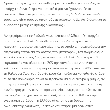
λιμάνι που έχει η χώρα, σε κάθε μαρίνα, σε κάθε αγκυροβόλιο, να
υπάρχει η δυνατότητα για τα παιδιά μας να έχουν αυτές τις
ευκαιρίες. Και οι περιουσίες των ανθρώπων, δηλαδή τα οικόπεδά
τους, τα σπίτια τους να αποκτούν μεγαλύτερη αξία. Αυτό δεν είναι το
όνειρο της μέσης ελληνικής οικογένειας;».
Αναφερόμενος στις διεθνείς γεωπολιτικές εξελίξεις, ο Υπουργός
επισήμανε ότι η Ελλάδα διαθέτει ένα μοναδικό στρατηγικό
πλεονέκτημα μέσω της ναυτιλίας της, το οποίο επηρεάζει άμεσα την
ενεργειακή ασφάλεια, το κόστος των μεταφορών, τον πληθωρισμό
και τελικά το κόστος ζωής των πολιτών. «Η Ελλάδα κατέχει 60% της
ευρωπαϊκής ναυτιλίας και το 20% της παγκόσμιας ναυτιλίας με
ελληνόκτητα πλοία. Το εμπόριο στον πλανήτη, γίνεται 80% μέσα από
τη θάλασσα. Άρα, το πόσο θα κοστίζει η ενέργεια και πώς θα φτάσει
αυτό στο νοικοκυριό, το αν τα προϊόντα θα είναι ακριβά ή φθηνά, αν
θα έχουμε πληθωρισμό και αν θα έχουμε επάρκεια, είναι σε άμεση
συνάρτηση με την ποντοπόρο ναυτιλία» ανέφερε, προσθέτοντας
ότι στις διαπραγματεύσεις που διεξήχθησαν στον ΙΜΟ για την
ενεργειακή μετάβαση, η Ελλάδα αξιοποίησε τη δύναμη της
ελληνόκτητης ναυτιλίας, με στόχο να υπάρξει μια ρεαλιστική