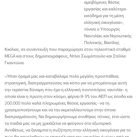
αμειβόμενες θέσεις
εργασίας και καλύτερο
εισόδημα για τη μέση
ελληνική οικογένεια»,
τόνισε ο Υπουργός
Ναυτιλίας και Νησιωτικής
Πολιτικής, Βασίλης
Κικίλιας, σε συνέντευξη που παραχώρησε στον τηλεοπτικό σταθμό
MEGA και στους δημοσιογράφους, Ντίνο Σιωμόπουλο και Στέλλα
Γκαντώνα.
«Ήταν όραμά μας και καταβάλαμε πολύ μεγάλη προσπάθεια,
στρατηγική, διαπραγματεύσεις και κόπο για να μπορέσουμε αυτή
την τεράστια δύναμη που έχει η ελληνική ποντοπόρος ναυτιλία- η
οποία είναι η πρώτη στον κόσμο, φέρνει 8-9% του ΑΕΠ ως έσοδα και
200.000 πολύ καλά πληρωμένες θέσεις εργασίας- να τη
χρησιμοποιήσουμε και να την εκμεταλλευτούμε στην όποια
διαπραγμάτευση. Να δημιουργήσουμε συνθήκες τέτοιες, έτσι ώστε
τα παιδιά μας να μη χρειάζεται να φεύγουν στο εξωτερικό.
Αντιθέτως, να ξαναμπεί η συζήτηση στην ελληνική οικογένεια για το
πώς θα ασχοληθούν με επαγγέλματα της ναυτιλίας ή γύρω από τη