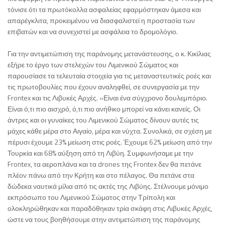
τόνισε ότι τα πρωτόκολλα ασφαλείας εφαρμόστηκαν άμεσα και
απαρέγκλιτα, προκειμένου να διασφαλιστεί η προστασία των
επιβατών και να συνεχιστεί με ασφάλεια το δρομολόγιο.
Για την αντιμετώπιση της παράνομης μετανάστευσης, ο κ. Κικίλιας
εξήρε το έργο των στελεχών του Λιμενικού Σώματος και
παρουσίασε τα τελευταία στοιχεία για τις μεταναστευτικές ροές και
τις πρωτοβουλίες που έχουν αναληφθεί, σε συνεργασία με την
Frontex και τις Λιβυκές Αρχές. «Είναι ένα σύγχρονο δουλεμπόριο.
Είναι ό,τι πιο αισχρό, ό,τι πιο ανήθικο μπορεί να κάνει κανείς. Οι
άντρες και οι γυναίκες του Λιμενικού Σώματος δίνουν αυτές τις
μάχες κάθε μέρα στο Αιγαίο, μέρα και νύχτα. Συνολικά, σε σχέση με
πέρυσι έχουμε 23% μείωση στις ροές. Έχουμε 62% μείωση από την
Τουρκία και 68% αύξηση από τη Λιβύη. Συμφωνήσαμε με την
Frontex, τα αεροπλάνα και τα drones της Frontex δεν θα πετάνε
πλέον πάνω από την Κρήτη και στο πέλαγος. Θα πετάνε στα
δώδεκα ναυτικά μίλια από τις ακτές της Λιβύης. Στέλνουμε μόνιμο
εκπρόσωπο του Λιμενικού Σώματος στην Τρίπολη και
ολοκληρώθηκαν και παραδόθηκαν τρία σκάφη στις Λιβυκές Αρχές,
ώστε να τους βοηθήσουμε στην αντιμετώπιση της παράνομης