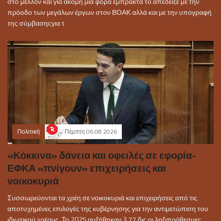
στο μέλλον και για ακόμη μια φορά έμπρακτα το απέδειξε με την
πρόοδο των μεγάλων έργων στον ΒΟΑΚ αλλά και με την υπογραφή
της σύμβασηςγια τ
Πολιτική
Πέμπτη 06.08.2026
«Κόκκινα» δάνεια και οφειλές σε εφορία-
ΕΦΚΑ «πνίγουν» επιχειρήσεις και
νοικοκυριά
Συσσωρεύονται τα χρέη σε νοικοκυριά και επιχειρήσεις από τις
αποτυχημένες επιλογές της κυβέρνησης για την αντιμετώπιση του
ιδιωτικού χρέους. Το 2025 αυξήθηκαν 3,77 δις οι ληξιπρόθεσμες