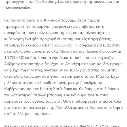
προσέγγιση, που δεν θα οδηγεί σε επιβάρυνση της οικονομίας και
των κοινωνιών.
Για την ακτοπλοΐα, ο κ. Κικίλιας υπογράμμισε ότι πρώτη
προτεραιότητα παραμένει η ασφάλεια των επιβατών και η
συγκράτηση των τιμών των εισιτηρίων, επισημαίνοντας ότι η
κυβέρνηση έχει ήδη προχωρήσει σε σημαντικές παρεμβάσεις
στήριξης του κλάδου και της κοινωνίας. «Η ασφάλεια για εμάς στην
ακτοπλοΐα είναι πάνω από όλα. Μόνο από τον Πειραιά διακινούνται
10.700.000 επιβάτες για τα νησιά μας σε κάθε τουριστική σεζόν.
Αυξήσεις στα εισιτήρια δεν έχουμε. Δεν είχαμε πέρυσι και δεν έχουμε
και μέχρι τώρα. Φέτος, δώσαμε 60 εκ. ευρώ για να στηρίξουμε την
ακτοπλοΐα και να μην αυξηθούν τα εισιτήρια από τον Μάρτιο. Έχω
μιλήσει με τον κύριο Πρωθυπουργό, με την Προεδρία της
Κυβέρνησης και τον Κωστή Χατζηδάκη και θα δούμε, στη διάρκεια
του καλοκαιριού, τι άλλο μπορούμε να κάνουμε. Δεν θα τους
αφήσουμε τους ανθρώπους έτσι. Θα στηρίξουμε και την ακτοπλοΐα
μας και το τουριστικό μας προϊόν, αλλά με μέτρο, δεν πέφτουν λεφτά
από τα δέντρα», σημείωσε.
Με αφορμή το πρόσφατο περιστατικό στο Blue Star 2, ο Υπουργός