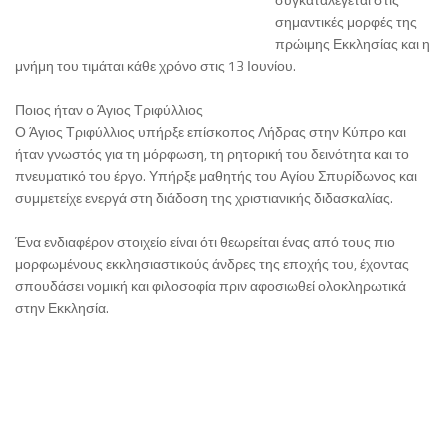
σημαντικές μορφές της
πρώιμης Εκκλησίας και η
μνήμη του τιμάται κάθε χρόνο στις 13 Ιουνίου.
Ποιος ήταν ο Άγιος Τριφύλλιος
Ο Άγιος Τριφύλλιος υπήρξε επίσκοπος Λήδρας στην Κύπρο και
ήταν γνωστός για τη μόρφωση, τη ρητορική του δεινότητα και το
πνευματικό του έργο. Υπήρξε μαθητής του Αγίου Σπυρίδωνος και
συμμετείχε ενεργά στη διάδοση της χριστιανικής διδασκαλίας.
Ένα ενδιαφέρον στοιχείο είναι ότι θεωρείται ένας από τους πιο
μορφωμένους εκκλησιαστικούς άνδρες της εποχής του, έχοντας
σπουδάσει νομική και φιλοσοφία πριν αφοσιωθεί ολοκληρωτικά
στην Εκκλησία.