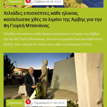
Παράδοση
Σάββατο 08.08.2026
Χιλιάδες επισκέπτες κάθε ηλικίας
κατέκλυσαν χθες το λιμάνι της Άρβης για την
8η Γιορτή Μπανάνας
Χιλιάδες επισκέπτες κάθε ηλικίας κατέκλυσαν το λιμάνι της Άρβης
για την 8η Γιορτή Μπανάνας, ένα από τα μεγαλύτερα φεστιβάλ στην
Κρήτη, που «άνοιξε τις πύλες του» χθες το απόγευμα. Η ένα
Παράδοση
Παρασκευή 07.08.2026