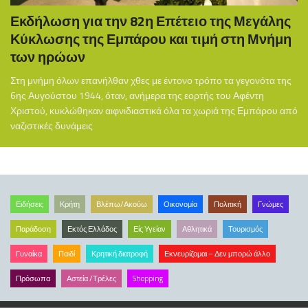
Εκδήλωση για την 82η Επέτειο της Μεγάλης
Κύκλωσης της Εμπάρου και τιμή στη Μνήμη
των ηρώων
Στη μνήμη όλων επανήλθαν χθες με έντονο τρόπο τα γεγονότα της
6ης Αυγούστου 1944, όταν, ανήμερα της εορτής του Αφέντη
Χριστού, κυκλώθηκαν αιφνιδιαστικά όλα τα χωριά της Εμπάρου από
ναζιστικές δυνάμεις
Ειδήσεις
Κρήτη
Βλέπω/Ακούω
Οικονομία
Πολιτική
Γνώμες
Παράδοση
Εκτός Ελλάδος
Είς Υγείαν
Αθλητικά
Τουρισμός
Γυναίκα
Παιδί
Κρητική διατροφή
Εκνευρίζομαι – Δεν μπορώ άλλο
Πρόσωπα
Αστεία /Τρέλες
Shopping