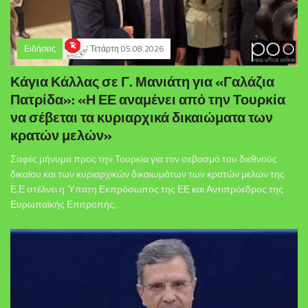
Ειδήσεις
Τετάρτη 05.08.2026
Κάγια Κάλλας σε Γ. Μανιάτη για «Γαλάζια
Πατρίδα»: «Η ΕΕ αναμένει από την Τουρκία
να σέβεται τα κυριαρχικά δικαιώματα των
κρατών μελών»
Σαφές μήνυμα προς την Τουρκία για τον σεβασμό του διεθνούς
δικαίου και των κυριαρχικών δικαιωμάτων των κρατών μελών της
Ε.Ε στέλνει η Ύπατη Εκπρόσωπος της ΕΕ και Αντιπρόεδρος της
Ευρωπαϊκής Επιτροπής,