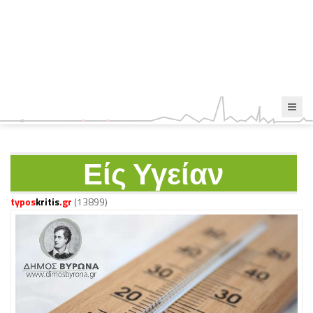
Είς Υγείαν
typos
kritis
.gr
(13899)