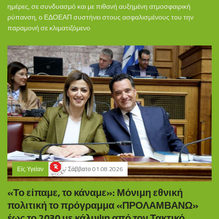
ημέρες, σε συνδυασμό και με πιθανή αυξημένη ατμοσφαιρική
ρύπανση, ο ΕΔΟΕΑΠ συστήνει στους ασφαλισμένους του την
παραμονή σε κλιματιζόμενο
Είς Υγείαν
Σάββατο 01.08.2026
«Το είπαμε, το κάναμε»: Μόνιμη εθνική
πολιτική το πρόγραμμα «ΠΡΟΛΑΜΒΑΝΩ»
έως το 2030 με κάλυψη από τον Τακτικό