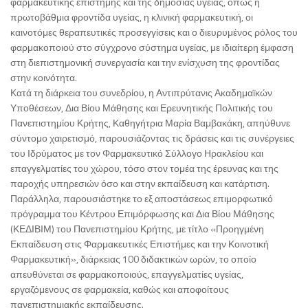
φαρμακευτικής επιστήμης και της δημόσιας υγείας, όπως η
πρωτοβάθμια φροντίδα υγείας, η κλινική φαρμακευτική, οι
καινοτόμες θεραπευτικές προσεγγίσεις και ο διευρυμένος ρόλος του
φαρμακοποιού στο σύγχρονο σύστημα υγείας, με ιδιαίτερη έμφαση
στη διεπιστημονική συνεργασία και την ενίσχυση της φροντίδας
στην κοινότητα.
Κατά τη διάρκεια του συνεδρίου, η Αντιπρύτανις Ακαδημαϊκών
Υποθέσεων, Δια Βίου Μάθησης και Ερευνητικής Πολιτικής του
Πανεπιστημίου Κρήτης, Καθηγήτρια Μαρία Βαμβακάκη, απηύθυνε
σύντομο χαιρετισμό, παρουσιάζοντας τις δράσεις και τις συνέργειες
του Ιδρύματος με τον Φαρμακευτικό Σύλλογο Ηρακλείου και
επαγγελματίες του χώρου, τόσο στον τομέα της έρευνας και της
παροχής υπηρεσιών όσο και στην εκπαίδευση και κατάρτιση.
Παράλληλα, παρουσιάστηκε το εξ αποστάσεως επιμορφωτικό
πρόγραμμα του Κέντρου Επιμόρφωσης και Δια Βίου Μάθησης
(ΚΕΔΙΒΙΜ) του Πανεπιστημίου Κρήτης, με τίτλο «Προηγμένη
Εκπαίδευση στις Φαρμακευτικές Επιστήμες και την Κοινοτική
Φαρμακευτική», διάρκειας 100 διδακτικών ωρών, το οποίο
απευθύνεται σε φαρμακοποιούς, επαγγελματίες υγείας,
εργαζόμενους σε φαρμακεία, καθώς και αποφοίτους
πανεπιστημιακής εκπαίδευσης.