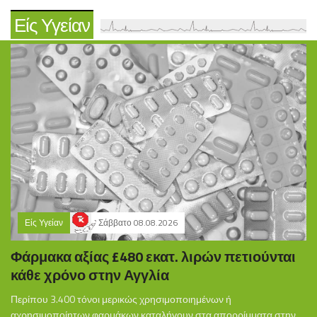
Είς Υγείαν
Είς Υγείαν
Σάββατο 08.08.2026
Φάρμακα αξίας £480 εκατ. λιρών πετιούνται
κάθε χρόνο στην Αγγλία
Περίπου 3.400 τόνοι μερικώς χρησιμοποιημένων ή
αχρησιμοποίητων φαρμάκων καταλήγουν στα απορρίμματα στην