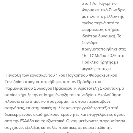
στο 17ο Παγκρήτιο
Φαρμακευτικό Συνέδριο,
με τίτλο «Το μέλλον της
Υγείας περνά από το
φαρμακείο», υπήρξε
ιδιαίτερα δυναμική. Το
Συνέδριο
πραγματοποιήθηκε στις
16–17 Μαΐου 2026 στο
Ηράκλειο Κρήτης με
μεγάλη επιτυχία.
Η έναρξη των εργασιών του 17ου Παγκρήτιου Φαρμακευτικού
Συνεδρίου πραγματοποιήθηκε από τον Πρόεδρο του
Φαρμακευτικού Συλλόγου Ηρακλείου, κ. Αριστοτέλη Σκουντάκη, ο
οποίος κήρυξε την επίσημη έναρξη του συνεδρίου. Ακολούθησε
πλούσιο επιστημονικό πρόγραμμα, το οποίο περιλάμβανε
εισηγήσεις, επιστημονικές ομιλίες και στρογγυλά τραπέζια από
διακεκριμένους ακαδημαϊκούς, ερευνητές και επαγγελματίες υγείας
από την Ελλάδα και το εξωτερικό. Οι συμμετέχοντες παρουσίασαν
σύγχρονες εξελίξεις και καλές πρακτικές σε καίρια πεδία της