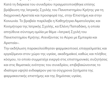
Κατά τη διάρκεια του συνεδρίου πραγματοποιήθηκε επίσης
βράβευση της Ιατρικής Σχολής του Πανεπιστημίου Κρήτης για τη
διαχρονική Αριστεία και προσφορά της, στην Επιστήμη και στην
Κοινωνία. Το βραβείο παρέλαβε η Καθηγήτρια Αιματολογίας και
Κοσμήτορα της Ιατρικής Σχολής, κα Ελένη Παπαδάκη, η οποία
απηύθυνε σύντομη ομιλία με θέμα «Ιατρική Σχολή του
Πανεπιστημίου Κρήτης: Ατενίζοντας το Αύριο με Εμπειρία και
Αριστεία».
Την εκδήλωση παρακολούθησαν φαρμακοποιοί, επαγγελματίες και
εργαζόμενοι στον χώρο της υγείας, ακαδημαϊκοί, καθώς και πλήθος
κόσμου, το οποίο συμμετείχε ενεργά στις επιστημονικές συζητήσεις
και στις θεματικές ενότητες του συνεδρίου, επιβεβαιώνοντας το
ιδιαίτερα υψηλό ενδιαφέρον για τα σύγχρονα ζητήματα της
φαρμακευτικής επιστήμης και της δημόσιας υγείας.