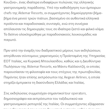
Κουζίνα», ένας ιδιαίτερα ενδιαφέρων πυλώνας της ελληνικής
γαστρονομικής παράδοσης. Υπό την καθοδήγηση των έμπειρων
chefs της Aldemar Resorts, οι συμμετέχοντες δημιούργησαν βήμα-
βήμα ένα μενού τριών πιάτων, βασισμένο σε αυθεντικά ελληνικά
προϊόντα και παραδοσιακές συνταγές, ενώ στη συνέχεια
απόλαυσαν τις δημιουργίες τους σε ιδιαίτερα ζεστό και φιλικό κλίμα.
Το δείπνο ολοκληρώθηκε με παραδοσιακούς λουκουμάδες και
παγωτό.
Πριν από την έναρξη του διαδραστικού μέρους των εκδηλώσεων,
απηύθυναν σύντομους χαιρετισμούς η Προϊσταμένη της Υπηρεσίας
ΕΟΤ Ιταλίας, κα Κυριακή Μπουλασίδου, καθώς και η Διευθύντρια
Πωλήσεων της Aldemar Resorts, κα Μάντυ Καλλιοντζή, οι οποίες
παρουσίασαν τη φιλοσοφία και τους στόχους της πρωτοβουλίας.
Παρόντες ήταν επίσης εκπρόσωποι της Aegean Airlines, η οποία
στηρίζει έμπρακτα τη διασύνδεση Ελλάδας και Ιταλίας.
Στις εκδηλώσεις συμμετείχαν σημαντικοί tour operators,
δημοσιογράφοι και εκπρόσωποι του ταξιδιωτικού και
γαστρονομικού ρεπορτάζ της Ιταλίας. Οι συμμετέχοντες εξέφρασαν