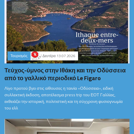
Τουρισμός
Δευτέρα 13.07.2026
Τεύχος-ύμνος στην Ιθάκη και την Οδύσσεια
από το γαλλικό περιοδικό Le Figaro
Λίγο προτού βγει στις αίθουσες η ταινία «Οδύσσεια», ειδική
συλλεκτική έκδοση, αποτέλεσμα press trip του ΕΟΤ Γαλλίας,
εκθειάζει την ιστορική, πολιτιστική και τη σύγχρονη φυσιογνωμία
του ελλ