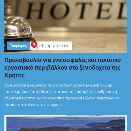
Τουρισμός
Τρίτη 14.07.2026
Πρωτοβουλία για ένα ασφαλές και ποιοτικό
εργασιακό περιβάλλον στα ξενοδοχεία της
Κρήτης
Τα πρόσφατα γεγονότα που απασχόλησαν την κοινή γνώμη
υπενθυμίζουν ότι κάθε περιστατικό που αφορά την ανθρώπινη
αξιοπρέπεια στον χώρο εργασίας προκαλεί εύλογη ανησυχία και
απαιτεί υπευθυνότητα, ψυχραιμ