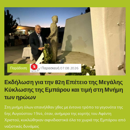
Παράδοση
Παρασκευή 07.08.2026
Εκδήλωση για την 82η Επέτειο της Μεγάλης
Κύκλωσης της Εμπάρου και τιμή στη Μνήμη
των ηρώων
Στη μνήμη όλων επανήλθαν χθες με έντονο τρόπο τα γεγονότα της
6ης Αυγούστου 1944, όταν, ανήμερα της εορτής του Αφέντη
Χριστού, κυκλώθηκαν αιφνιδιαστικά όλα τα χωριά της Εμπάρου από
ναζιστικές δυνάμεις