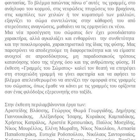
φαντασίας. Το βλέμμα πατώντας πάνω σ’ αυτές  τις γραμμές, στο 
ανάγλυφο του κορμού, στις νευρώδεις πτυχώσεις του βραχίονα, 
στις καμπύλες των χειλιών ή τον κυματισμό των μαλλιών, 
εξαγνίζει το σώμα συντελώντας στην κάθαρσή του από 
στερεότυπες αναγνώσεις, μαθαίνει να τις ερμηνεύει εκ νέου.
Μια νέα προσέγγιση του σώματος δεν έχει μονοδιάστατο 
χαρακτήρα, αλλά αγκαλιάζει και ενθαρρύνει  την συνθετότητα  
και την ποικιλομορφία, χαρακτηριστικά της ίδιας της φύσης. Μας 
παροτρύνει να αποδεχτούμε τη διαφορετικότητα και να είμαστε 
ανοιχτοί σε απροσδόκητους, μη παραδοσιακούς τρόπους 
κατανόησης τόσο της τέχνης όσο και της ανθρώπινης φύσης. Η 
έκθεση «Γραμμές του Σώματος» καλεί τον θεατή να επιτρέψει 
στη στοιχειώδη γραμμή να γίνει αφετηρία και να αφήσει το 
βλέμμα απελευθερωμένο να ατενίζει την ομορφιά στις γραμμές 
του σώματος, όπως έμαθε να κάνει με τις γραμμές του ορίζοντα 
σαν ένας φιλόδοξος εξερευνητής στο ταξίδι.
Στην έκθεση περιλαμβάνονται έργα των: 
Αριστείδης Βλάσσης, Γεώργιος Θωμά Γεωργιάδης, Δημήτρης 
Γιαννουκάκης,  Αλέξανδρος Ίσαρης, Κυριάκος Καμπαδάκης, 
Χρήστος Καπράλος, Αριστέα Κριτσωτάκη, Παύλος Μοσχίδης, 
Νίκος Μουρέλλος, Ελένη Μωραΐτη, Νίκος Νικολάου, Ασπασία 
Παπαδοπεράκη, Ευτυχία Ροδοπούλου, Νικόλαος Σαντοριναίος, 