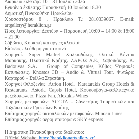
Διάρκεια έκθεσης: 10 – 31 Ιουλίου 2026
Εγκαίνια έκθεσης: Παρασκευή 10 Ιουλίου 18.30
Δημοτική Πινακοθήκη Ηρακλείου
Χρυσοστόμου 8 , Ηράκλειο Τ.: 2810339067, E-mail: 
artgallery@heraklion.gr
Ώρες λειτουργίας: Δευτέρα – Παρασκευή 10:00 – 14:00 & 18:00 
– 21:00
Σάββατο, Κυριακή και αργίες κλειστά
Είσοδος ελεύθερη για το κοινό
Χορηγοί: Super Market Χαλκιαδάκης, Οπτικά Κέντρα 
Μαρκάκης, Πλαστικά Κρήτης, ΖΑΡΟΣ Α.Ε., Σαβοϊδάκης, K. 
Badouvas S.A. – Group of Companies, Κύβος Ψηφιακές 
Εκτυπώσεις, Knossos 3D – Audio & Vitrual Tour, Φυτώριο 
Καρτερού – Στέλλα Στρατάκη. 
Χορηγοί Φιλοξενίας: Atrion Hotel,  Karatarakis Group Hotels & 
Restaurants, Astoria Capsis Hotel, Κουκουβάγια-καλλιτεχνικό 
μεζεδοπωλείο, Pizza Fan, Alexakis Wines
Χορηγός μεταφορών: ACCTA – Σύνδεσμος Τουριστικών και 
Ταξιδιωτικών Γραφείων Κρήτης
Επίσημος χορηγός ακτοπλοϊκών μεταφορών: Minoan Lines 
Επίσημος χορηγός αερομεταφορών: SKY express 
Η Δημοτική Πινακοθήκη στο διαδίκτυο:
Official Website: 
https://heraklionartgallery.gr/