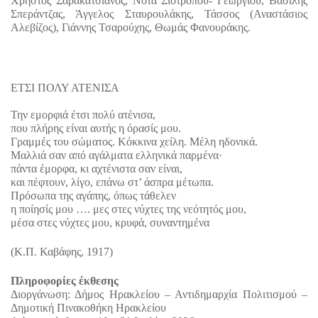
Χρήστος Σαρακατσιάνος, Νότα Σιοτρόπου- Γεωργίου, Βασίλης 
Σπεράντζας, Άγγελος Σταυρουλάκης, Τάσσος (Αναστάσιος 
Αλεβίζος), Γιάννης Τσαρούχης, Θωμάς Φανουράκης.
ΕΤΣΙ ΠΟΛΥ ΑΤΕΝΙΣΑ
Την εμορφιά έτσι πολύ ατένισα,
που πλήρης είναι αυτής η όρασίς μου.
Γραμμές του σώματος. Κόκκινα χείλη. Μέλη ηδονικά.
Μαλλιά σαν από αγάλματα ελληνικά παρμένα·
πάντα έμορφα, κι αχτένιστα σαν είναι,
και πέφτουν, λίγο, επάνω στ’ άσπρα μέτωπα.
Πρόσωπα της αγάπης, όπως τάθελεν
η ποίησίς μου …. μες στες νύχτες της νεότητός μου,
μέσα στες νύχτες μου, κρυφά, συναντημένα
(Κ.Π. Καβάφης, 1917)
Πληροφορίες έκθεσης 
Διοργάνωση: Δήμος Ηρακλείου – Αντιδημαρχία Πολιτισμού – 
Δημοτική Πινακοθήκη Ηρακλείου