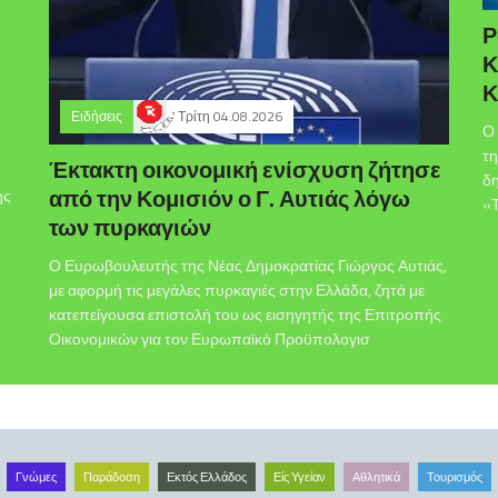
Ρ
Κ
Κ
Ειδήσεις
Τρίτη 04.08.2026
Ο 
τη
Έκτακτη οικονομική ενίσχυση ζήτησε
δ
από την Κομισιόν ο Γ. Αυτιάς λόγω
ης
«Τ
των πυρκαγιών
Ο Ευρωβουλευτής της Νέας Δημοκρατίας Γιώργος Αυτιάς,
με αφορμή τις μεγάλες πυρκαγιές στην Ελλάδα, ζητά με
κατεπείγουσα επιστολή του ως εισηγητής της Επιτροπής
Οικονομικών για τον Ευρωπαϊκό Προϋπολογισ
Γνώμες
Παράδοση
Εκτός Ελλάδος
Είς Υγείαν
Αθλητικά
Τουρισμός