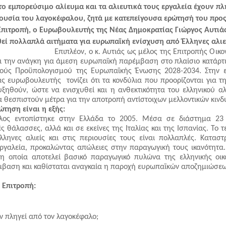
το εμπορεύσιμο αλίευμα και τα αλιευτικά τους εργαλεία έχουν πλη
ουσία του λαγοκέφαλου, ζητά με κατεπείγουσα ερώτησή του προς 
πιτροπή, ο Ευρωβουλευτής της Νέας Δημοκρατίας Γιώργος Αυτιάς,
θεί πολλαπλά αιτήματα για ευρωπαϊκή ενίσχυση από Έλληνες αλιεί
                              Επιπλέον, ο κ. Αυτιάς ως μέλος της Επιτροπής Οικ
ι την ανάγκη για άμεση ευρωπαϊκή παρέμβαση στο πλαίσιο κατάρτι
ούς Προϋπολογισμού της Ευρωπαϊκής Ένωσης 2028-2034. Στην ε
ς ευρωβουλευτής  τονίζει ότι τα κονδύλια που προορίζονται για την
ξηθούν, ώστε να ενισχυθεί και η ανθεκτικότητα του ελληνικού αλι
α θεσπιστούν μέτρα για την αποτροπή αντίστοιχων μελλοντικών κινδ
τηση είναι η εξής:
λος εντοπίστηκε στην Ελλάδα το 2005. Μέσα σε διάστημα 23 
 θάλασσες, αλλά και σε εκείνες της Ιταλίας και της Ισπανίας. Το τε
ληνες αλιείς και στις περιουσίες τους είναι πολλαπλές. Καταστρ
εργαλεία, προκαλώντας απώλειες στην παραγωγική τους ικανότητα.
 η οποία αποτελεί βασικό παραγωγικό πυλώνα της ελληνικής οικο
μβαση και καθίσταται αναγκαία η παροχή ευρωπαϊκών αποζημιώσεω
 Επιτροπή:
ν πληγεί από τον λαγοκέφαλο;