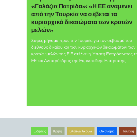
«Γαλάζια Πατρίδα»: «Η ΕΕ αναμένει
από την Τουρκία να σέβεται τα
κυριαρχικά δικαιώματα των κρατών
μελών»
Σαφές μήνυμα προς την Τουρκία για τον σεβασμό του
διεθνούς δικαίου και των κυριαρχικών δικαιωμάτων των
κρατών μελών της Ε.Ε στέλνει η Ύπατη Εκπρόσωπος τ
ΕΕ και Αντιπρόεδρος της Ευρωπαϊκής Επιτροπής,
Ειδήσεις
Κρήτη
Βλέπω/Ακούω
Οικονομία
Πολιτική