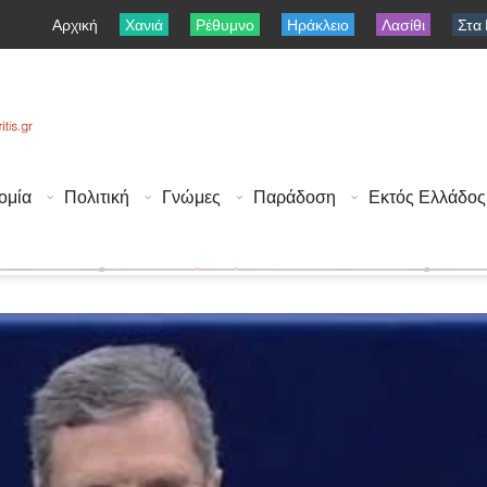
Αρχική
Χανιά
Ρέθυμνο
Ηράκλειο
Λασίθι
Στα
ομία
Πολιτική
Γνώμες
Παράδοση
Εκτός Ελλάδος