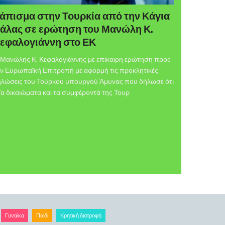
άπισμα στην Τουρκία από την Κάγια
άλας σε ερώτηση του Μανώλη Κ.
εφαλογιάννη στο ΕΚ
Μανώλης Κ. Κεφαλογιάννης με επίκαιρη ερώτηση προς
ν Ευρωπαϊκή Επιτροπή με αφορμή τις προκλητικές
ηλώσεις του Τούρκου υπουργού Άμυνας που δήλωσε ότι
α δικαιώματα και τα συμφέροντά της Τουρ
Γυναίκα
Παιδί
Κρητική διατροφή