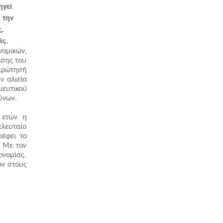
γεί 
την 
 
ς. 
ονομικών, 
σης του 
ρώτησή 
 αλιεία 
ευτικού 
ύνων.
ετών η 
λευταίο 
έφει το 
 Με τον 
νομίας. 
ν στους 