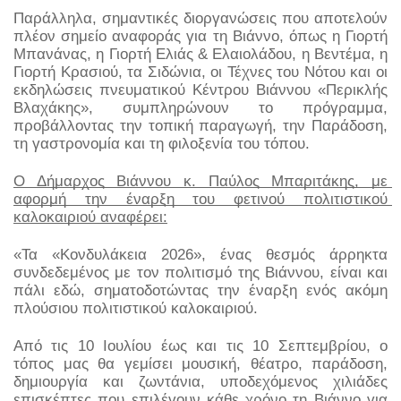
Παράλληλα, σημαντικές διοργανώσεις που αποτελούν 
πλέον σημείο αναφοράς για τη Βιάννο, όπως η Γιορτή 
Μπανάνας, η Γιορτή Ελιάς & Ελαιολάδου, η Βεντέμα, η 
Γιορτή Κρασιού, τα Σιδώνια, οι Τέχνες του Νότου και οι 
εκδηλώσεις πνευματικού Κέντρου Βιάννου «Περικλής 
Βλαχάκης», συμπληρώνουν το πρόγραμμα, 
προβάλλοντας την τοπική παραγωγή, την Παράδοση, 
τη γαστρονομία και τη φιλοξενία του τόπου.
Ο Δήμαρχος Βιάννου κ. Παύλος Μπαριτάκης, με 
αφορμή την έναρξη του φετινού πολιτιστικού 
καλοκαιριού αναφέρει:
«Τα «Κονδυλάκεια 2026», ένας θεσμός άρρηκτα 
συνδεδεμένος με τον πολιτισμό της Βιάννου, είναι και 
πάλι εδώ, σηματοδοτώντας την έναρξη ενός ακόμη 
πλούσιου πολιτιστικού καλοκαιριού.
Από τις 10 Ιουλίου έως και τις 10 Σεπτεμβρίου, ο 
τόπος μας θα γεμίσει μουσική, θέατρο, παράδοση, 
δημιουργία και ζωντάνια, υποδεχόμενος χιλιάδες 
επισκέπτες που επιλέγουν κάθε χρόνο τη Βιάννο για 