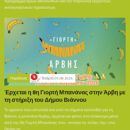
πρόγραμμα ιερών ακολουθιών και την παρουσία εξέχοντων
εκκλησιαστικών προσώπων.
Παράδοση
Τετάρτη 05.08.2026
Έρχεται η 8η Γιορτή Μπανάνας στην Άρβη με
τη στήριξη του Δήμου Βιάννου
Το φρούτο που αποτελεί ένα από τα σήματα κατατεθέν για τη
Βιάννο, η μπανάνα Άρβης, έρχεται και φέτος στο επίκεντρο μέσα
από την 8η Γιορτή Μπανάνας που «ανοίγει τις πύλες της» στο
Λιμάνι τη