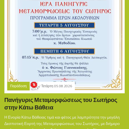
Παράδοση
Τετάρτη 05.08.2026
Πανήγυρις Μεταμορφώσεως του Σωτήρος
στην Κάτω Βάθεια
Η Ενορία Κάτω Βάθειας τιμά και φέτος με λαμπρότητα την μεγάλη
Δεσποτική Εορτή της Μεταμορφώσεως του Σωτήρος, με διήμερο