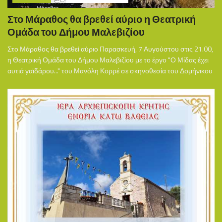
Στο Μάραθος θα βρεθεί αύριο η Θεατρική
Ομάδα του Δήμου Μαλεβιζίου
Στο Μάραθος θα βρεθεί αύριο Παρασκευή, 7 Αυγούστου στις 21.00,
η Θεατρική Ομάδα του Δήμου Μαλεβιζίου με το έργο "Ο Μίδας έχει
αυτιά γαϊδάρου..." του Μανόλη Κορρέ σε σκηνοθεσία του Δομήνικου