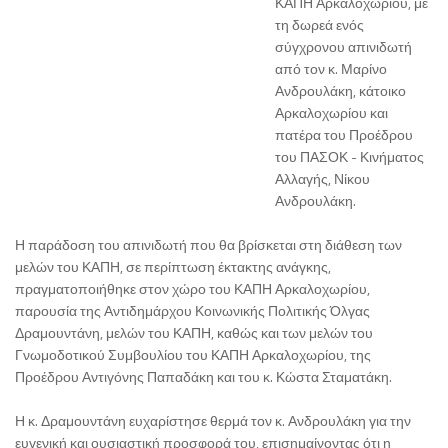
ΚΑΠΗ Αρκαλοχωρίου, με
τη δωρεά ενός
σύγχρονου απινιδωτή
από τον κ. Μαρίνο
Ανδρουλάκη, κάτοικο
Αρκαλοχωρίου και
πατέρα του Προέδρου
του ΠΑΣΟΚ - Κινήματος
Αλλαγής, Νίκου
Ανδρουλάκη.
Η παράδοση του απινιδωτή που θα βρίσκεται στη διάθεση των
μελών του ΚΑΠΗ, σε περίπτωση έκτακτης ανάγκης,
πραγματοποιήθηκε στον χώρο του ΚΑΠΗ Αρκαλοχωρίου,
παρουσία της Αντιδημάρχου Κοινωνικής Πολιτικής Όλγας
Δραμουντάνη, μελών του ΚΑΠΗ, καθώς και των μελών του
Γνωμοδοτικού Συμβουλίου του ΚΑΠΗ Αρκαλοχωρίου, της
Προέδρου Αντιγόνης Παπαδάκη και του κ. Κώστα Σταματάκη.
Η κ. Δραμουντάνη ευχαρίστησε θερμά τον κ. Ανδρουλάκη για την
ευγενική και ουσιαστική προσφορά του, επισημαίνοντας ότι η