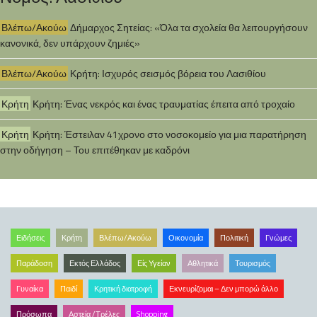
Βλέπω/Ακούω
Δήμαρχος Σητείας: «Όλα τα σχολεία θα λειτουργήσουν
κανονικά, δεν υπάρχουν ζημιές»
Βλέπω/Ακούω
Κρήτη: Ισχυρός σεισμός βόρεια του Λασιθίου
Κρήτη
Κρήτη: Ένας νεκρός και ένας τραυματίας έπειτα από τροχαίο
Κρήτη
Κρήτη: Έστειλαν 41χρονο στο νοσοκομείο για μια παρατήρηση
στην οδήγηση – Του επιτέθηκαν με καδρόνι
Ειδήσεις
Κρήτη
Βλέπω/Ακούω
Οικονομία
Πολιτική
Γνώμες
Παράδοση
Εκτός Ελλάδος
Είς Υγείαν
Αθλητικά
Τουρισμός
Γυναίκα
Παιδί
Κρητική διατροφή
Εκνευρίζομαι – Δεν μπορώ άλλο
Πρόσωπα
Αστεία /Τρέλες
Shopping