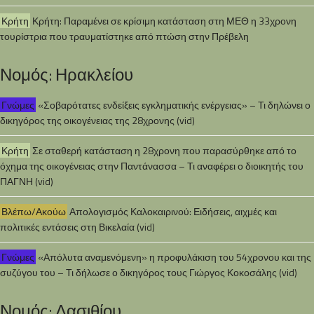
Κρήτη
Κρήτη: Παραμένει σε κρίσιμη κατάσταση στη ΜΕΘ η 33χρονη
τουρίστρια που τραυματίστηκε από πτώση στην Πρέβελη
Νομός: Ηρακλείου
Γνώμες
«Σοβαρότατες ενδείξεις εγκληματικής ενέργειας» – Τι δηλώνει ο
δικηγόρος της οικογένειας της 28χρονης (vid)
Κρήτη
Σε σταθερή κατάσταση η 28χρονη που παρασύρθηκε από το
όχημα της οικογένειας στην Παντάνασσα – Τι αναφέρει ο διοικητής του
ΠΑΓΝΗ (vid)
Βλέπω/Ακούω
Απολογισμός Καλοκαιρινού: Ειδήσεις, αιχμές και
πολιτικές εντάσεις στη Βικελαία (vid)
Γνώμες
«Απόλυτα αναμενόμενη» η προφυλάκιση του 54χρονου και της
συζύγου του – Τι δήλωσε ο δικηγόρος τους Γιώργος Κοκοσάλης (vid)
Νομός: Λασιθίου