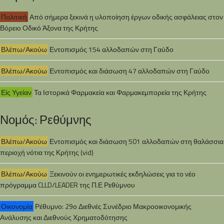
Πολιτική
Από σήμερα ξεκινά η υλοποίηση έργων οδικής ασφάλειας στον
Βόρειο Οδικό Άξονα της Κρήτης
Βλέπω/Ακούω
Εντοπισμός 154 αλλοδαπών στη Γαύδο
Βλέπω/Ακούω
Εντοπισμός και διάσωση 47 αλλοδαπών στη Γαύδο
Είς Υγείαν
Τα Ιστορικά Φαρμακεία και Φαρμακεμπορεία της Κρήτης
Νομός: Ρεθύμνης
Βλέπω/Ακούω
Εντοπισμός και διάσωση 501 αλλοδαπών στη θαλάσσια
περιοχή νότια της Κρήτης (vid)
Βλέπω/Ακούω
Ξεκινούν οι ενημερωτικές εκδηλώσεις για το νέο
πρόγραμμα CLLD/LEADER της Π.Ε Ρεθύμνου
Οικονομία
Ρέθυμνο: 29ο Διεθνές Συνέδριο Μακροοικονομικής
Ανάλυσης και Διεθνούς Χρηματοδότησης