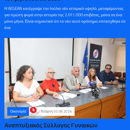
Η AEGEAN κατέγραψε τον Ιούλιο νέο ιστορικό υψηλό, μεταφέροντας
για πρώτη φορά στην ιστορία της 2.011.000 επιβάτες, μέσα σε ένα
μόνο μήνα. Είναι σημαντικό ότι το νέο αυτό ορόσημο επιτεύχθηκε σε
ένα
Οικονομία
Τετάρτη 05.08.2026
Αναπτυξιακός Σύλλογος Γυναικών