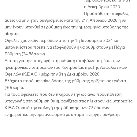
η Δεκεμβρίου 2023.
Προϋπόθεση οι οφειλές
αυτές να μην ήταν ρυθμισμένες κατά την 21η Απριλίου 2026 ή να
μην έχουν υπαχθεί σε ρύθμιση έως την ημερομηνία υποβολής της
αίτησης.
Οφειλές χρονικών περιόδων από την 1η Ιανουαρίου 2024 και
μεταγενέστερα πρέπει να εξοφληθούν ή να ρυθμιστούν με Πάγια
Ρύθμιση (24 δόσεων).
Αίτηση για την υπαγωγή στη ρύθμιση υποβάλλεται μέσω των
ηλεκτρονικών υπηρεσιών του Κέντρου Είσπραξης Ασφαλιστικών
Οφειλών (Κ.Ε.Α.Ο.) μέχρι την 31η Δεκεμβρίου 2026.
Ελάχιστο ποσό μηνιαίας δόσης της ρύθμισης ορίζεται σε τριάντα
(30) ευρώ.
Για τους οφειλέτες που δεν πληρούν την ως άνω προϋπόθεση
υπαγωγής στη ρύθμιση θα εμφανίζεται στις ηλεκτρονικές υπηρεσίες
Κ.Ε.Α.Ο. κατά την επιλογή της ρύθμισης των 72 δόσεων
ενημερωτικό μήνυμα αναφορικά με ύπαρξη ενεργής ρύθμισης.