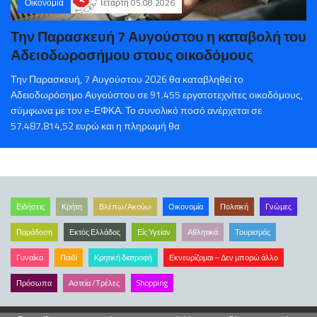
Οικονομία
Τετάρτη 05.08.2026
Την Παρασκευή 7 Αυγούστου η καταβολή του
Αδειοδωροσήμου στους οικοδόμους
Την Παρασκευή, 7 Αυγούστου 2026 θα καταβληθεί το
Αδειοδωρόσημο Αυγούστου σε 91.455 εργατοτεχνίτες οικοδόμους,
σύμφωνα με τον e-ΕΦΚΑ. Το συνολικό ποσό ανέρχεται σε
57.487.814,52 ευρώ και η πληρωμή θα
Ειδήσεις
Κρήτη
Βλέπω/Ακούω
Οικονομία
Πολιτική
Γνώμες
Παράδοση
Εκτός Ελλάδος
Είς Υγείαν
Αθλητικά
Τουρισμός
Γυναίκα
Παιδί
Κρητική διατροφή
Εκνευρίζομαι – Δεν μπορώ άλλο
Πρόσωπα
Αστεία /Τρέλες
Shopping