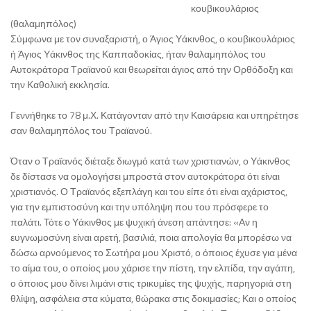
κουβικουλάριος
(θαλαμηπόλος)
Σύμφωνα με τον συναξαριστή, ο Άγιος Υάκινθος, ο κουβικουλάριος
ή Άγιος Υάκινθος της Καππαδοκίας, ήταν θαλαμηπόλος του
Αυτοκράτορα Τραϊανού και θεωρείται άγιος από την Ορθόδοξη και
την Καθολική εκκλησία.
Γεννήθηκε το 78 μ.Χ. Κατάγονταν από την Καισάρεια και υπηρέτησε
σαν θαλαμηπόλος του Τραϊανού.
Όταν ο Τραϊανός διέταξε διωγμό κατά των χριστιανών, ο Υάκινθος
δε δίστασε να ομολογήσει μπροστά στον αυτοκράτορα ότι είναι
χριστιανός. Ο Τραϊανός εξεπλάγη και του είπε ότι είναι αχάριστος,
για την εμπιστοσύνη και την υπόληψη που του πρόσφερε το
παλάτι. Τότε ο Υάκινθος με ψυχική άνεση απάντησε: «Αν η
ευγνωμοσύνη είναι αρετή, βασιλιά, ποια απολογία θα μπορέσω να
δώσω αρνούμενος το Σωτήρα μου Χριστό, ο όποιος έχυσε για μένα
το αίμα του, ο οποίος μου χάρισε την πίστη, την ελπίδα, την αγάπη,
ο όποιος μου δίνει λιμάνι στις τρικυμίες της ψυχής, παρηγοριά στη
θλίψη, ασφάλεια στα κύματα, θώρακα στις δοκιμασίες; Και ο οποίος