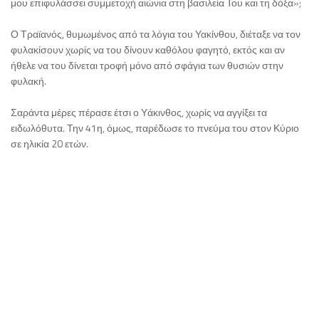
μου επιφυλάσσει συμμετοχή αιώνια στη βασιλεία Του και τη δόξα»;
Ο Τραϊανός, θυμωμένος από τα λόγια του Υακίνθου, διέταξε να τον
φυλακίσουν χωρίς να του δίνουν καθόλου φαγητό, εκτός και αν
ήθελε να του δίνεται τροφή μόνο από σφάγια των θυσιών στην
φυλακή.
Σαράντα μέρες πέρασε έτσι ο Υάκινθος, χωρίς να αγγίξει τα
ειδωλόθυτα. Την 41η, όμως, παρέδωσε το πνεύμα του στον Κύριο
σε ηλικία 20 ετών.