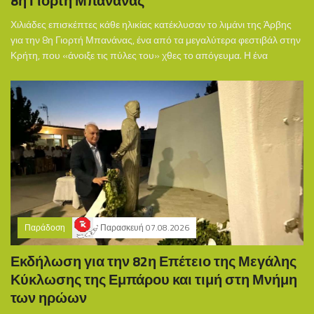
8η Γιορτή Μπανάνας
Χιλιάδες επισκέπτες κάθε ηλικίας κατέκλυσαν το λιμάνι της Άρβης
για την 8η Γιορτή Μπανάνας, ένα από τα μεγαλύτερα φεστιβάλ στην
Κρήτη, που «άνοιξε τις πύλες του» χθες το απόγευμα. Η ένα
Παράδοση
Παρασκευή 07.08.2026
Εκδήλωση για την 82η Επέτειο της Μεγάλης
Κύκλωσης της Εμπάρου και τιμή στη Μνήμη
των ηρώων