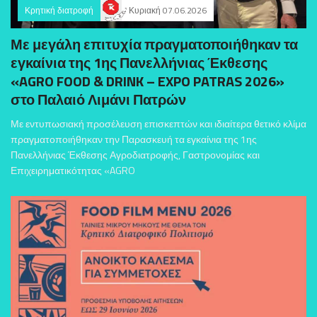
Κρητική διατροφή
Κυριακή 07.06.2026
Με μεγάλη επιτυχία πραγματοποιήθηκαν τα
εγκαίνια της 1ης Πανελλήνιας Έκθεσης
«AGRO FOOD & DRINK – EXPO PATRAS 2026»
στο Παλαιό Λιμάνι Πατρών
Με εντυπωσιακή προσέλευση επισκεπτών και ιδιαίτερα θετικό κλίμα
πραγματοποιήθηκαν την Παρασκευή τα εγκαίνια της 1ης
Πανελλήνιας Έκθεσης Αγροδιατροφής, Γαστρονομίας και
Επιχειρηματικότητας «AGRO