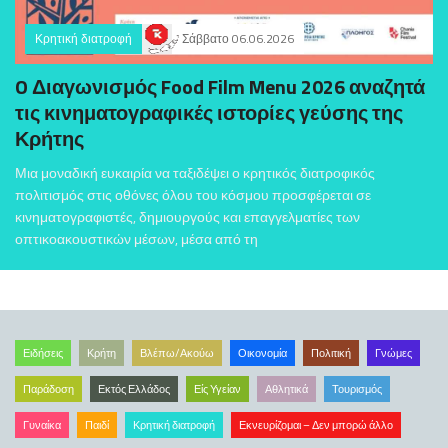
Κρητική διατροφή
Σάββατο 06.06.2026
O Διαγωνισμός Food Film Menu 2026 αναζητά
τις κινηματογραφικές ιστορίες γεύσης της
Κρήτης
Μια μοναδική ευκαιρία να ταξιδέψει ο κρητικός διατροφικός
πολιτισμός στις οθόνες όλου του κόσμου προσφέρεται σε
κινηματογραφιστές, δημιουργούς και επαγγελματίες των
οπτικοακουστικών μέσων, μέσα από τη
Ειδήσεις
Κρήτη
Βλέπω/Ακούω
Οικονομία
Πολιτική
Γνώμες
Παράδοση
Εκτός Ελλάδος
Είς Υγείαν
Αθλητικά
Τουρισμός
Γυναίκα
Παιδί
Κρητική διατροφή
Εκνευρίζομαι – Δεν μπορώ άλλο