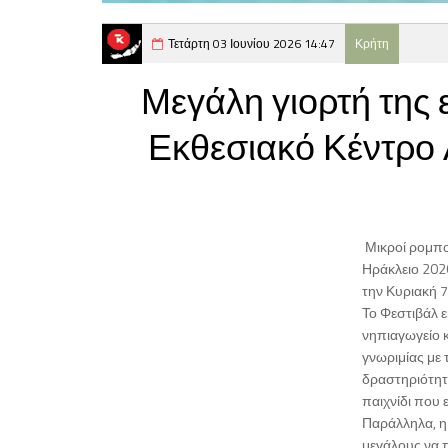
Τετάρτη 03 Ιουνίου 2026 14:47
Κρήτη
Μεγάλη γιορτή της 
Εκθεσιακό Κέντρο 
Μικροί ρομπο
Ηράκλειο 202
την Κυριακή 7
Το Φεστιβάλ 
νηπιαγωγείο κ
γνωριμίας με
δραστηριότητε
παιχνίδι που 
Παράλληλα, η 
μεγάλους να 