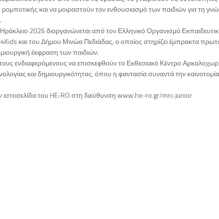
 ρομποτικής και να μοιραστούν τον ενθουσιασμό των παιδιών για τη γνώ
.
r Ηράκλειο 2026 διοργανώνεται από τον Ελληνικό Οργανισμό Εκπαιδευτι
s4Kids και του Δήμου Μινώα Πεδιάδας, ο οποίος στηρίζει έμπρακτα πρωτ
ημιουργική έκφραση των παιδιών.
 τους ενδιαφερόμενους να επισκεφθούν το Εκθεσιακό Κέντρο Αρκαλοχωρί
ολογίας και δημιουργικότητας, όπου η φαντασία συναντά την καινοτομία 
ην ιστοσελίδα του HE-RO στη διεύθυνση www.he-ro.gr/mrc-junior