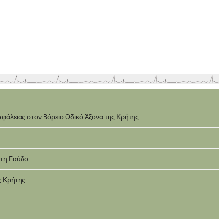
σφάλειας στον Βόρειο Οδικό Άξονα της Κρήτης
στη Γαύδο
ς Κρήτης