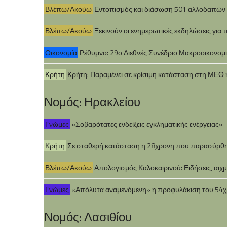
Βλέπω/Ακούω
Εντοπισμός και διάσωση 501 αλλοδαπών σ
Βλέπω/Ακούω
Ξεκινούν οι ενημερωτικές εκδηλώσεις για
Οικονομία
Ρέθυμνο: 29ο Διεθνές Συνέδριο Μακροοικονομ
Κρήτη
Κρήτη: Παραμένει σε κρίσιμη κατάσταση στη ΜΕΘ
Νομός: Ηρακλείου
Γνώμες
«Σοβαρότατες ενδείξεις εγκληματικής ενέργειας» –
Κρήτη
Σε σταθερή κατάσταση η 28χρονη που παρασύρθηκε
Βλέπω/Ακούω
Απολογισμός Καλοκαιρινού: Ειδήσεις, αιχμές
Γνώμες
«Απόλυτα αναμενόμενη» η προφυλάκιση του 54χρο
Νομός: Λασιθίου