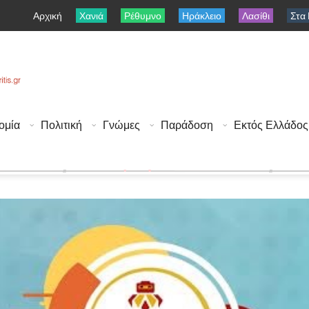
Αρχική
Χανιά
Ρέθυμνο
Ηράκλειο
Λασίθι
Στα
ομία
Πολιτική
Γνώμες
Παράδοση
Εκτός Ελλάδος