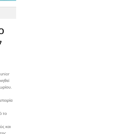
ο
7
unior
ιηθεί
χωρίου.
μπειρία
ό το
ύς και
 της