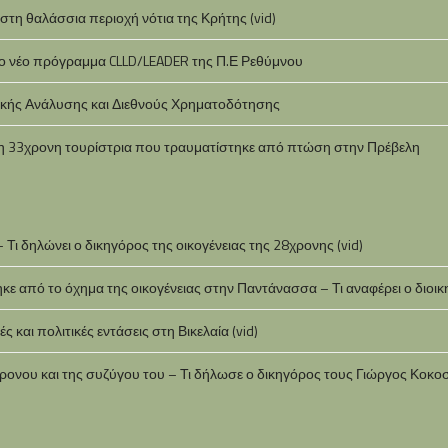
τη θαλάσσια περιοχή νότια της Κρήτης (vid)
 το νέο πρόγραμμα CLLD/LEADER της Π.Ε Ρεθύμνου
ικής Ανάλυσης και Διεθνούς Χρηματοδότησης
 η 33χρονη τουρίστρια που τραυματίστηκε από πτώση στην Πρέβελη
 Τι δηλώνει ο δικηγόρος της οικογένειας της 28χρονης (vid)
 από το όχημα της οικογένειας στην Παντάνασσα – Τι αναφέρει ο διοικ
 και πολιτικές εντάσεις στη Βικελαία (vid)
νου και της συζύγου του – Τι δήλωσε ο δικηγόρος τους Γιώργος Κοκοσ