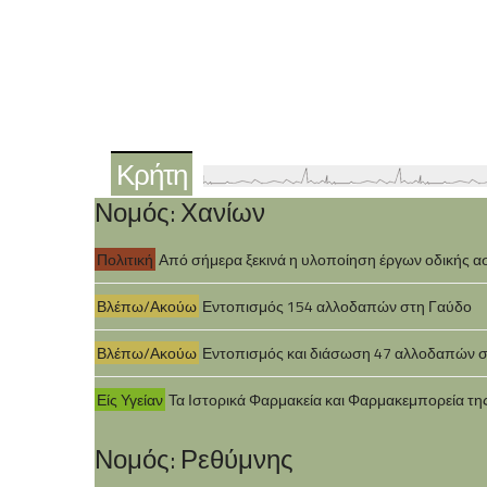
Κρήτη
Νομός: Χανίων
Πολιτική
Από σήμερα ξεκινά η υλοποίηση έργων οδικής α
Βλέπω/Ακούω
Εντοπισμός 154 αλλοδαπών στη Γαύδο
Βλέπω/Ακούω
Εντοπισμός και διάσωση 47 αλλοδαπών 
Είς Υγείαν
Τα Ιστορικά Φαρμακεία και Φαρμακεμπορεία τη
Νομός: Ρεθύμνης