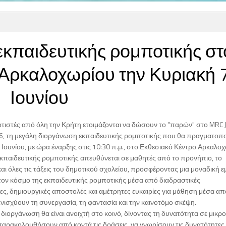
εκπαιδευτικής ρομποτικής στ
Αρκαλοχωρίου την Κυριακή 
Ιουνίου
τιστές από όλη την Κρήτη ετοιμάζονται να δώσουν το "παρών" στο MRC J
6, τη μεγάλη διοργάνωση εκπαιδευτικής ρομποτικής που θα πραγματοπο
 Ιουνίου, με ώρα έναρξης στις 10:30 π.μ., στο Εκθεσιακό Κέντρο Αρκαλο
εκπαιδευτικής ρομποτικής απευθύνεται σε μαθητές από το προνήπιο, το
αι όλες τις τάξεις του δημοτικού σχολείου, προσφέροντας μια μοναδική ε
 τον κόσμο της εκπαιδευτικής ρομποτικής μέσα από διαδραστικές
ς, δημιουργικές αποστολές και αμέτρητες ευκαιρίες για μάθηση μέσα απ
ενισχύουν τη συνεργασία, τη φαντασία και την καινοτόμο σκέψη.
διοργάνωση θα είναι ανοιχτή στο κοινό, δίνοντας τη δυνατότητα σε μικρο
παρακολουθήσουν από κοντά τις δράσεις, να γνωρίσουν τις δυνατότητες