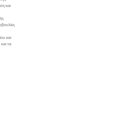
ση και
κής
οβουλίες
ου και
και τα