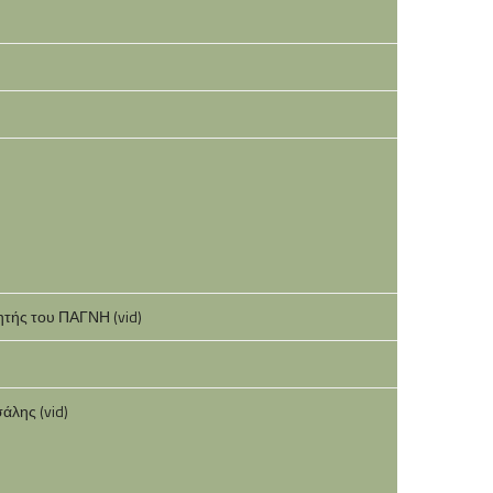
ητής του ΠΑΓΝΗ (vid)
άλης (vid)