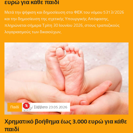
ευρώ για κάθε παιδί
Μετά την ψήφιση και δημοσίευση στο ΦΕΚ του νόμου 5313/2026
και την δημοσίευση της σχετικής Υπουργικής Απόφασης,
πληρώνεται σήμερα Τρίτη 30 Ιουνίου 2026, στους τραπεζικούς
λογαριασμούς των δικαιούχων,
Παιδί
Σάββατο 23.05.2026
Χρηματικό βοήθημα έως 3.000 ευρώ για κάθε
παιδί