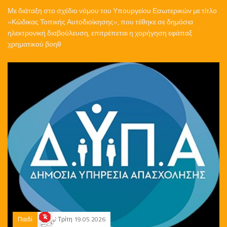
Με διάταξη στο σχέδιο νόμου του Υπουργείου Εσωτερικών με τίτλο
«Κώδικας Τοπικής Αυτοδιοίκησης», που τέθηκε σε δημόσια
ηλεκτρονική διαβούλευση, επιτρέπεται η χορήγηση εφάπαξ
χρηματικού βοηθ
Παιδί
Τρίτη 19.05.2026