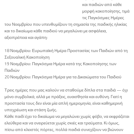
και παιδιών από κάθε
μορφή κακοποίησης, τιμά
τις Παγκόσμιες Ημέρες
του Νοεμβρίου που υπενθυμίζουν τη σημασία της παιδικής ηλικίας
και το δικαίωμα κάθε παιδιού να μεγαλώνει με ασφάλεια,
αξιοπρέπεια και αγάπη:
18 Νοεμβρίου: Ευρωπαϊκή Ημέρα Προστασίας των Παιδιών από τη
Σεξουαλική Κακοποίηση
19 Νοεμβρίου: Παγκόσμια Ημέρα κατά της Κακοποίησης των
Παιδιών
20 Νοεμβρίου: Παγκόσμια Ημέρα για τα Δικαιώματα του Παιδιού
Τρεις ημέρες που μας καλούν να σταθούμε δίπλα στα παιδιά — όχι
μόνο συμβολικά, αλλά με πράξεις, ευαισθησία και ευθύνη. Γιατί η
προστασία τους δεν είναι μία απλή ημερομηνία, είναι καθημερινή
υποχρέωση και στάση ζωής.
Κάθε παιδί έχει το δικαίωμα να μεγαλώνει χωρίς φόβο, να εκφράζεται
ελεύθερα και να ονειρεύεται χωρίς σκιές και τραύματα. Κι όμως,
πίσω από κλειστές πόρτες, πολλά παιδιά συνεχίζουν να βιώνουν