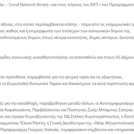
ής – Social Network Αττική» και τους πόρους του ΕΚΤ+ του Προγράμματ
ς άξονες, στο οποίο περιλαμβάνεται επίσης - πέρα από τις ενημερωτικές 
ίντεο, καθώς και η επιμόρφωση των στελεχών των κοινωνικών δομών της
ατοδοτούμενων δομών, όπως κέντρα κοινότητας, δομές αστέγων, ξενώνε
ημερίδες κοινωνικής ευαισθητοποίησης να επεκταθούν και στους 66 Δήμου
σει πρόσθετες παρεμβάσεις για την ψυχική υγεία και τις εξαρτήσεις,
το Ευρωπαϊκό Κοινωνικό Ταμείο και δικαιούχους τα κατά περίπτωση αρ
ής για την κατάθλιψη, παραβρέθηκαν μεταξύ άλλων, οι Αντιπεριφερειάρχε
κία Κεφαλογιάννη, Περιβάλλοντος και Ποιότητας Ζωής Μπάμπης Σιάτρας 
ος και πρώην Ευρωβουλευτής της ΝΔ Στέλιος Κυμπουρόπουλος, ο Εκτε
 Γραμματέας Έλενα Ράπτη, η Γενική Διευθύντρια της «Νέας Μητροπολιτική
 Περιφερειάρχη Γιώργος Χαλκιάς, περιφερειακοί σύμβουλοι και υπηρεσια