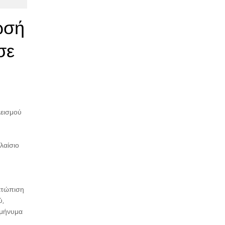
ωσή
σε
λεισμού
λαίσιο
μετώπιση
ύ,
 μήνυμα