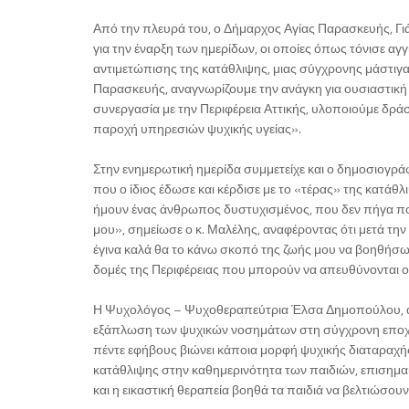
Από την πλευρά του, ο Δήμαρχος Αγίας Παρασκευής, Γι
για την έναρξη των ημερίδων, οι οποίες όπως τόνισε αγ
αντιμετώπισης της κατάθλιψης, μιας σύγχρονης μάστιγ
Παρασκευής, αναγνωρίζουμε την ανάγκη για ουσιαστική 
συνεργασία με την Περιφέρεια Αττικής, υλοποιούμε δρ
παροχή υπηρεσιών ψυχικής υγείας».
Στην ενημερωτική ημερίδα συμμετείχε και ο δημοσιογράφ
που ο ίδιος έδωσε και κέρδισε με το «τέρας» της κατάθ
ήμουν ένας άνθρωπος δυστυχισμένος, που δεν πήγα ποτέ
μου», σημείωσε ο κ. Μαλέλης, αναφέροντας ότι μετά την
έγινα καλά θα το κάνω σκοπό της ζωής μου να βοηθήσω
δομές της Περιφέρειας που μπορούν να απευθύνονται οι π
Η Ψυχολόγος – Ψυχοθεραπεύτρια Έλσα Δημοπούλου, αφο
εξάπλωση των ψυχικών νοσημάτων στη σύγχρονη εποχή,
πέντε εφήβους βιώνει κάποια μορφή ψυχικής διαταραχή
κατάθλιψης στην καθημερινότητα των παιδιών, επισημα
και η εικαστική θεραπεία βοηθά τα παιδιά να βελτιώσουν