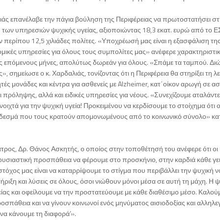
αλιάς επανέλαβε την πάγια βούληση της Περιφέρειας να πρωτοστατήσει σ
των υπηρεσιών ψυχικής υγείας, αξιοποιώντας 18,3 εκατ. ευρώ από το Ε
 περίπου 12,5 χιλιάδες πολίτες. «Υποχρέωσή μας είναι η εξασφάλιση τη
ομικές υπηρεσίες για όλους τους συμπολίτες μας» ανέφερε χαρακτηριστικ
τους επόμενους μήνες, απολύτως δωρεάν για όλους. «Σπάμε τα ταμπού. Δ
ς», σημείωσε ο κ. Χαρδαλιάς, τονίζοντας ότι η Περιφέρεια θα στηρίξει τη λ
ές μονάδες και κέντρα για ασθενείς με Alzheimer, κατ΄οίκον αρωγή σε ασ
ι πρόληψης, αλλά και ειδικές υπηρεσίες για νέους. «Συνεχίζουμε αταλάντε
νοιχτά για την ψυχική υγεία! Προκειμένου να κερδίσουμε το στοίχημα ότι ο
δεσμά που τους κρατούν απομονωμένους από το κοινωνικό σύνολο» κατ
ατρος, Δρ. Θάνος Ασκητής, ο οποίος στην τοποθέτησή του ανέφερε ότι οι
 ουσιαστική προσπάθεια να φέρουμε στο προσκήνιο, στην καρδιά κάθε γει
τόχος μας είναι να καταρρίψουμε το στίγμα που περιβάλλει την ψυχική ν
ριξη και λύσεις σε όλους, όσοι νιώθουν μόνοι μέσα σε αυτή τη μάχη. Η 
ίας και οφείλουμε να την προστατεύουμε με κάθε διαθέσιμο μέσο. Καλούμ
οσπάθεια και να γίνουν κοινωνοί ενός μηνύματος αισιοδοξίας και αλληλε
 να κάνουμε τη διαφορά’».