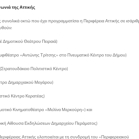
ωνιά της Αττικής
 συνολικά οκτώ που έχει προγραμματίσει η Περιφέρεια Αττικής σε ισάρι
υθούν:
ιέ Δημοτικού Θεάτρου Πειραιά)
Αμφιθέατρο «Αντώνης Τρίτσης» στο Πνευματικό Κέντρο του Δήμου)
(Στρατουδάκειο Πολιτιστικό Κέντρο)
θέατρο Δημαρχιακού Μεγάρου)
ιστικό Κέντρο Κερατέας)
μοτικό Κινηματοθέατρο «Μελίνα Μερκούρη») και
ντρική Αίθουσα Εκδηλώσεων Δημαρχείου Περάματος)
εριφέρειας Αττικής υλοποιείται με τη συνδρομή του «Περιφερειακού