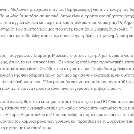
άννης Μυλωνάκης ευχαρίστησε τον Περιφερειάρχη για την επιλογή του δ
γίζουν «ένα θέμα τόσο σημαντικό, όπως είναι οι τρόποι ευαισθητοποίησης
ας που αγγίζει ολοένα και περισσότερους ανθρώπους γύρω μας. Ως Δήμο
στήριξη των συμπολιτών μας που αντιμετωπίζουν ψυχικές δυσκολίες. Γι' 
άσεις και πρωτοβουλίες που στοχεύουν στην πρόληψη, την ενημέρωση και
ος - συγγραφέας Σταμάτης Μαλέλης, ο οποίος έχει μιλήσει ανοικτά για τ
λιψης, όπως το έχει αποκαλέσει. «Σε καιρούς απόλυτης προσωπικής επιτυ
 σε κάποιον ειδικό. Ο φόβος του στίγματος μου έκοψε δέκα χρόνια από
 έναρξη της ψυχοθεραπείας «η ζωή μου άρχισε να καλυτερεύει, για αυτό 
 τον συνάνθρωπο μου. Όλοι μπορούν να αντιμετωπίσουν την κατάθλιψη 
ολίτες, είναι ένα τεράστιο έργο, είναι οι γέφυρες της ψυχής μας».
ύ αναφέρθηκε στα επίσημα στατιστικά στοιχεία του ΠΟΥ για την ευρε
 εστίασε στην νεανική κατάθλιψη, καθώς όπως είπε «εκτιμάται πως έν
ς». Η κυρία Δημοπούλου ανέλυσε εκτενώς τα συμπτώματα και τις επιπτώ
ίνοντας τον κομβικό ρόλο των γονέων, και πρόσθεσε ότι η ψυχοθεραπεία
 τη σχέση με τον εαυτό τους.