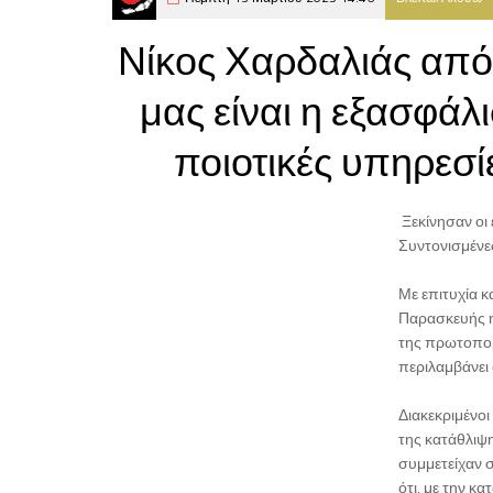
Νίκος Χαρδαλιάς απ
μας είναι η εξασφάλ
ποιοτικές υπηρεσί
Ξεκίνησαν οι 
Συντονισμένε
Με επιτυχία 
Παρασκευής η
της πρωτοπορ
περιλαμβάνει 
Διακεκριμένοι
της κατάθλιψη
συμμετείχαν σ
ότι, με την κ