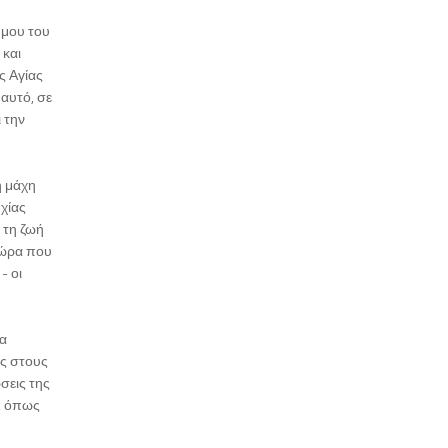
ήμου του
 και
ς Αγίας
αυτό, σε
 την
η μάχη
χίας
 τη ζωή
τώρα που
- οι
ία
ας στους
σεις της
, όπως