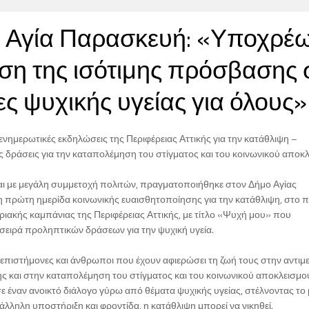
ό Αγία Παρασκευή: «Υποχρέ
ιση της ισότιμης πρόσβασης 
ες ψυχικής υγείας για όλους»
ενημερωτικές εκδηλώσεις της Περιφέρειας Αττικής για την κατάθλιψη –
ς δράσεις για την καταπολέμηση του στίγματος και του κοινωνικού αποκ
και με μεγάλη συμμετοχή πολιτών, πραγματοποιήθηκε στον Δήμο Αγίας
 πρώτη ημερίδα κοινωνικής ευαισθητοποίησης για την κατάθλιψη, στο π
ιακής καμπάνιας της Περιφέρειας Αττικής, με τίτλο «Ψυχή μου» που
σειρά προληπτικών δράσεων για την ψυχική υγεία.
 επιστήμονες και άνθρωποι που έχουν αφιερώσει τη ζωή τους στην αντι
ς και στην καταπολέμηση του στίγματος και του κοινωνικού αποκλεισμο
ε έναν ανοικτό διάλογο γύρω από θέματα ψυχικής υγείας, στέλνοντας το
ατάλληλη υποστήριξη και φροντίδα, η κατάθλιψη μπορεί να νικηθεί.