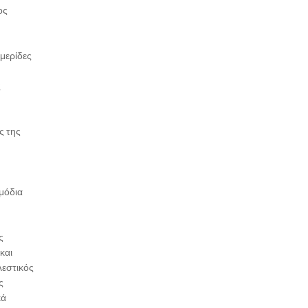
ος
ημερίδες
ς
ς της
μόδια
ς
και
λεστικός
ς
κά