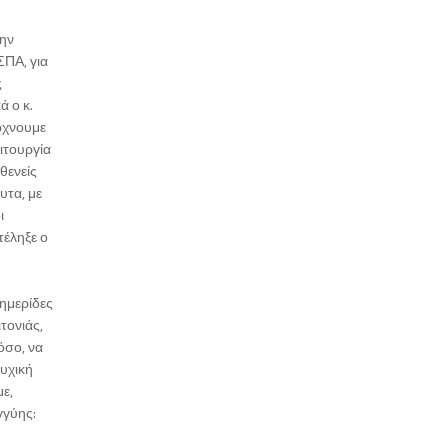
την
ΣΠΑ, για
ς
ά ο κ.
ιώχνουμε
ειτουργία
θενείς
υτα, με
ι
έληξε ο
 ημερίδες
τονιάς,
όσο, να
ψυχική
ε,
γγύης: