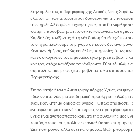
Στην ομιλία του, ο Περιφερειάρχης Αττικής Νίκος Χαρδ
υλοποίηση των απαραίτητων δράσεων για την ενίσχυση 
τη στήριξη 42 δομών ψυχικής υγείας, που θα ωφελήσουν
ισότιμης πρόσβασης σε ποιοτικές κοινωνικές και υγειον
Χαρδαλιάς, τονίζοντας ότι η νέα δράση θα εξελιχθεί σ
το στίγμα. Στέλνουμε το μήνυμα ότι κανείς δεν είναι μόνο
Κέντρων Ημέρας, καθώς και άλλες υπηρεσίες, όπως κινητ
και τις οικογένειές τους, μονάδες έγκαιρης επέμβασης κα
κίνητρο, στόχο και άξονα τον άνθρωπο. Γι’ αυτό μιλάμε α
συμπολίτες μας με ψυχικά προβλήματα θα σπάσουν τα 
Περιφερειάρχης.
Συντονιστής ήταν ο Αντιπεριφερειάρχης Υγείας και ψυχί
«δεν είναι απλώς μια ακαδημαϊκή προσέγγιση, αλλά μια
ένα μείζον ζήτημα δημόσιας υγείας». Όπως σημείωσε, «σ
ενημερώσουμε το κοινό και, κυρίως, να προσφέρουμε στή
υγεία είναι αναπόσπαστο κομμάτι της συνολικής μας υγε
λοιπόν, όλους τους πολίτες να αγκαλιάσουν αυτή την πρ
‘Δεν είσαι μόνος, αλλά ούτε και ο μόνος. Μαζί, μπορούμε