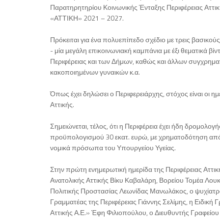
Παρατηρητηρίου Κοινωνικής Ένταξης Περιφέρειας Αττικ
«ΑΤΤΙΚΗ» 2021 – 2027.
Πρόκειται για ένα πολυεπίπεδο σχέδιο με τρεις βασικού
- μία μεγάλη επικοινωνιακή καμπάνια με έξι θεματικά β
Περιφέρειας και των Δήμων, καθώς και άλλων συγχρημ
κακοποιημένων γυναικών κ.α.
Όπως έχει δηλώσει ο Περιφερειάρχης, στόχος είναι οι 
Αττικής.
Σημειώνεται, τέλος, ότι η Περιφέρεια έχει ήδη δρομολογή
προϋπολογισμού 30 εκατ. ευρώ, με χρηματοδότηση από 
νομικά πρόσωπα του Υπουργείου Υγείας.
Στην πρώτη ενημερωτική ημερίδα της Περιφέρειας Αττικ
Ανατολικής Αττικής Βίκυ Καβαλάρη, Βορείου Τομέα Λου
Πολιτικής Προστασίας Λεωνίδας Μανωλάκος, ο ψυχίατρ
Γραμματέας της Περιφέρειας Γιάννης Σελίμης, η Ειδική
Αττικής Α.Ε.» Έφη Φιλιοπούλου, ο Διευθυντής Γραφείου