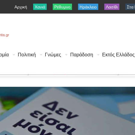
Αρχική
Χανιά
Ρέθυμνο
Ηράκλειο
Λασίθι
Στα
ομία
Πολιτική
Γνώμες
Παράδοση
Εκτός Ελλάδος