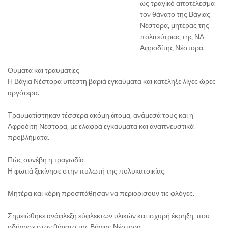
ως τραγικό αποτέλεσμα
τον θάνατο της Βάγιας
Νέστορα, μητέρας της
πολιτεύτριας της ΝΔ
Αφροδίτης Νέστορα.
Θύματα και τραυματίες
Η Βάγια Νέστορα υπέστη βαριά εγκαύματα και κατέληξε λίγες ώρες
αργότερα.
Τραυματίστηκαν τέσσερα ακόμη άτομα, ανάμεσά τους και η
Αφροδίτη Νέστορα, με ελαφρά εγκαύματα και αναπνευστικά
προβλήματα.
Πώς συνέβη η τραγωδία
Η φωτιά ξεκίνησε στην πυλωτή της πολυκατοικίας.
Μητέρα και κόρη προσπάθησαν να περιορίσουν τις φλόγες.
Σημειώθηκε ανάφλεξη εύφλεκτων υλικών και ισχυρή έκρηξη, που
οδήγησε στον θάνατο της Βάγιας Νέστορα.