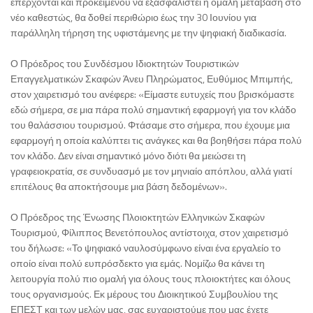
επέρχονται και προκειμένου να εξασφαλιστεί η ομαλή μετάβαση στο
νέο καθεστώς, θα δοθεί περιθώριο έως την 30 Ιουνίου για
παράλληλη τήρηση της υφιστάμενης με την ψηφιακή διαδικασία.
Ο Πρόεδρος του Συνδέσμου Ιδιοκτητών Τουριστικών
Επαγγελματικών Σκαφών Άνευ Πληρώματος, Ευθύμιος Μπιμπής,
στον χαιρετισμό του ανέφερε: «Είμαστε ευτυχείς που βρισκόμαστε
εδώ σήμερα, σε μια πάρα πολύ σημαντική εφαρμογή για τον κλάδο
του θαλάσσιου τουρισμού. Φτάσαμε στο σήμερα, που έχουμε μια
εφαρμογή η οποία καλύπτει τις ανάγκες και θα βοηθήσει πάρα πολύ
τον κλάδο. Δεν είναι σημαντικό μόνο διότι θα μειώσει τη
γραφειοκρατία, σε συνδυασμό με τον μηνιαίο απόπλου, αλλά γιατί
επιτέλους θα αποκτήσουμε μια βάση δεδομένων».
Ο Πρόεδρος της Ένωσης Πλοιοκτητών Ελληνικών Σκαφών
Τουρισμού, Φίλιππος Βενετόπουλος αντίστοιχα, στον χαιρετισμό
του δήλωσε: «Το ψηφιακό ναυλοσύμφωνο είναι ένα εργαλείο το
οποίο είναι πολύ ευπρόσδεκτο για εμάς. Νομίζω θα κάνει τη
λειτουργία πολύ πιο ομαλή για όλους τους πλοιοκτήτες και όλους
τους οργανισμούς. Εκ μέρους του Διοικητικού Συμβουλίου της
ΕΠΕΣΤ και των μελών μας, σας ευχαριστούμε που μας έχετε