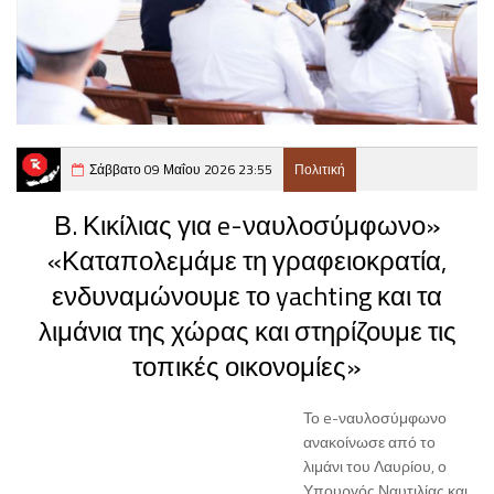
Σάββατο 09 Μαΐου 2026 23:55
Πολιτική
Β. Κικίλιας για e-ναυλοσύμφωνο»
«Καταπολεμάμε τη γραφειοκρατία,
ενδυναμώνουμε το yachting και τα
λιμάνια της χώρας και στηρίζουμε τις
τοπικές οικονομίες»
Το e-ναυλοσύμφωνο
ανακοίνωσε από το
λιμάνι του Λαυρίου, ο
Υπουργός Ναυτιλίας και