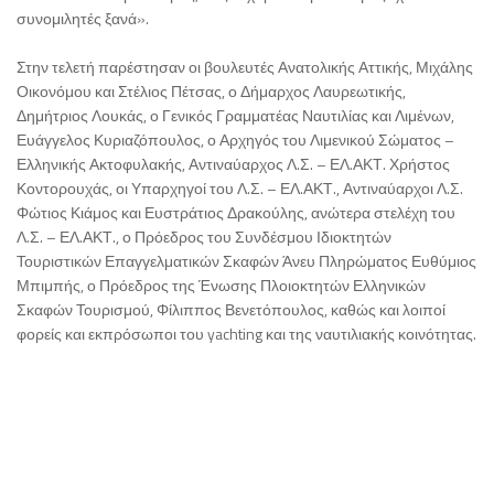
συνομιλητές ξανά».
Στην τελετή παρέστησαν οι βουλευτές Ανατολικής Αττικής, Μιχάλης
Οικονόμου και Στέλιος Πέτσας, ο Δήμαρχος Λαυρεωτικής,
Δημήτριος Λουκάς, ο Γενικός Γραμματέας Ναυτιλίας και Λιμένων,
Ευάγγελος Κυριαζόπουλος, ο Αρχηγός του Λιμενικού Σώματος –
Ελληνικής Ακτοφυλακής, Αντιναύαρχος Λ.Σ. – ΕΛ.ΑΚΤ. Χρήστος
Κοντορουχάς, οι Υπαρχηγοί του Λ.Σ. – ΕΛ.ΑΚΤ., Αντιναύαρχοι Λ.Σ.
Φώτιος Κιάμος και Ευστράτιος Δρακούλης, ανώτερα στελέχη του
Λ.Σ. – ΕΛ.ΑΚΤ., ο Πρόεδρος του Συνδέσμου Ιδιοκτητών
Τουριστικών Επαγγελματικών Σκαφών Άνευ Πληρώματος Ευθύμιος
Μπιμπής, ο Πρόεδρος της Ένωσης Πλοιοκτητών Ελληνικών
Σκαφών Τουρισμού, Φίλιππος Βενετόπουλος, καθώς και λοιποί
φορείς και εκπρόσωποι του yachting και της ναυτιλιακής κοινότητας.