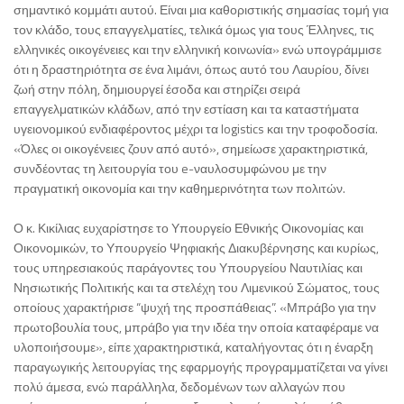
σημαντικό κομμάτι αυτού. Είναι μια καθοριστικής σημασίας τομή για
τον κλάδο, τους επαγγελματίες, τελικά όμως για τους Έλληνες, τις
ελληνικές οικογένειες και την ελληνική κοινωνία» ενώ υπογράμμισε
ότι η δραστηριότητα σε ένα λιμάνι, όπως αυτό του Λαυρίου, δίνει
ζωή στην πόλη, δημιουργεί έσοδα και στηρίζει σειρά
επαγγελματικών κλάδων, από την εστίαση και τα καταστήματα
υγειονομικού ενδιαφέροντος μέχρι τα logistics και την τροφοδοσία.
«Όλες οι οικογένειες ζουν από αυτό», σημείωσε χαρακτηριστικά,
συνδέοντας τη λειτουργία του e-ναυλοσυμφώνου με την
πραγματική οικονομία και την καθημερινότητα των πολιτών.
Ο κ. Κικίλιας ευχαρίστησε το Υπουργείο Εθνικής Οικονομίας και
Οικονομικών, το Υπουργείο Ψηφιακής Διακυβέρνησης και κυρίως,
τους υπηρεσιακούς παράγοντες του Υπουργείου Ναυτιλίας και
Νησιωτικής Πολιτικής και τα στελέχη του Λιμενικού Σώματος, τους
οποίους χαρακτήρισε “ψυχή της προσπάθειας”. «Μπράβο για την
πρωτοβουλία τους, μπράβο για την ιδέα την οποία καταφέραμε να
υλοποιήσουμε», είπε χαρακτηριστικά, καταλήγοντας ότι η έναρξη
παραγωγικής λειτουργίας της εφαρμογής προγραμματίζεται να γίνει
πολύ άμεσα, ενώ παράλληλα, δεδομένων των αλλαγών που