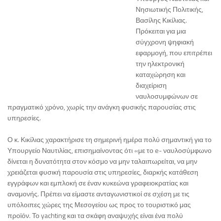
Νησιωτικής Πολιτικής,
Βασίλης Κικίλιας.
Πρόκειται για μια
σύγχρονη ψηφιακή
εφαρμογή, που επιτρέπει
την ηλεκτρονική
καταχώρηση και
διαχείριση
ναυλοσυμφώνων σε
πραγματικό χρόνο, χωρίς την ανάγκη φυσικής παρουσίας στις
υπηρεσίες.
Ο κ. Κικίλιας χαρακτήρισε τη σημερινή ημέρα πολύ σημαντική για το
Υπουργείο Ναυτιλίας, επισημαίνοντας ότι «με το e- ναυλοσύμφωνο
δίνεται η δυνατότητα στον κόσμο να μην ταλαιπωρείται, να μην
χρειάζεται φυσική παρουσία στις υπηρεσίες, διαρκής κατάθεση
εγγράφων και εμπλοκή σε έναν κυκεώνα γραφειοκρατίας και
αναμονής. Πρέπει να είμαστε ανταγωνιστικοί σε σχέση με τις
υπόλοιπες χώρες της Μεσογείου ως προς το τουριστικό μας
προϊόν. Το yachting και τα σκάφη αναψυχής είναι ένα πολύ