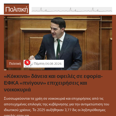
Πολιτική
Πολιτική
Πέμπτη 06.08.2026
«Κόκκινα» δάνεια και οφειλές σε εφορία-
ΕΦΚΑ «πνίγουν» επιχειρήσεις και
νοικοκυριά
Συσσωρεύονται τα χρέη σε νοικοκυριά και επιχειρήσεις από τις
αποτυχημένες επιλογές της κυβέρνησης για την αντιμετώπιση του
ιδιωτικού χρέους. Το 2025 αυξήθηκαν 3,77 δις οι ληξιπρόθεσμες
οφειλές στην εφ