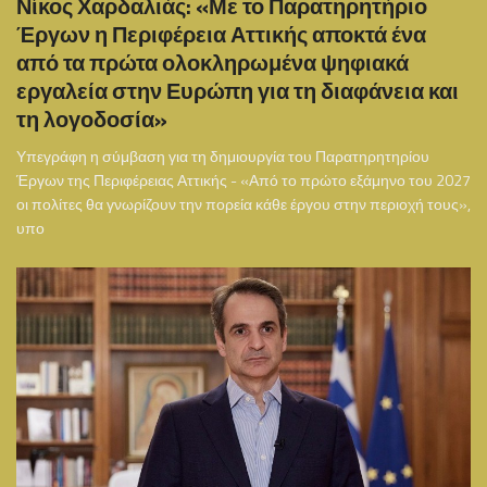
Νίκος Χαρδαλιάς: «Με το Παρατηρητήριο
Έργων η Περιφέρεια Αττικής αποκτά ένα
από τα πρώτα ολοκληρωμένα ψηφιακά
εργαλεία στην Ευρώπη για τη διαφάνεια και
τη λογοδοσία»
Υπεγράφη η σύμβαση για τη δημιουργία του Παρατηρητηρίου
Έργων της Περιφέρειας Αττικής - «Από το πρώτο εξάμηνο του 2027
οι πολίτες θα γνωρίζουν την πορεία κάθε έργου στην περιοχή τους»,
υπο