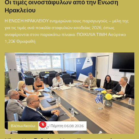
Οι τιμές οινοστάφυλων από την Ενωση
Ηρακλείου
Η ΕΝΩΣΗ ΗΡΑΚΛΕΙΟΥ ενημερώνει τους παραγωγούς – μέλη της
για τις τιμές ανά ποικιλία σταφυλιών εσοδείας 2026, όπως
αναφέρονται στον παρακάτω πίνακα. ΠΟΙΚΙΛΙΑ ΤΙΜΗ Ασύρτικο
1,20€ Θραψαθή
Βλέπω/Ακούω
Πέμπτη 06.08.2026