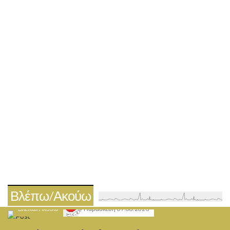
Βλέπω/Ακούω
Βλέπω/Ακούω
Παρασκευή 07.08.2026