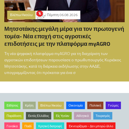
Βλέπω/Ακούω
Πέμπτη 06.08.2026
Μητσοτάκης:μεγάλη μέρα για τον πρωτογενή
τομέα- Νέα εποχή στις αγροτικές
επιδοτήσεις με την πλατφόρμα myAGRO
Τη νέα ψηφιακή πλατφόρμα myAGRO για τη διαχείριση των
αγροτικών επιδοτήσεων παρουσίασε ο πρωθυπουργός Κυριάκος
Μητσοτάκης, κατά τη διάρκεια εκδήλωσης στην ΑΑΔΕ,
υπογραμμίζοντας ότι πρόκειται για ένα σ
Ειδήσεις
Κρήτη
Βλέπω/Ακούω
Οικονομία
Πολιτική
Γνώμες
Παράδοση
Εκτός Ελλάδος
Είς Υγείαν
Αθλητικά
Τουρισμός
Γυναίκα
Παιδί
Κρητική διατροφή
Εκνευρίζομαι – Δεν μπορώ άλλο