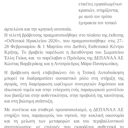
ετικέτες εμφιαλωμένων 
κρασιών, στηρίζοντας 
με αυτό τον τρόπο 
έμπρακτα τον τοπικό 
αμπελώνα και την κρητική οινοποιία.
Η τελετή βράβευσης πραγματοποιήθηκε στο πλαίσιο της έκθεσης 
«ΟιΝοτικά Ηρακλείου 2026», που πραγματοποιήθηκε στις 27–
28 Φεβρουαρίου & 1 Μαρτίου στο Διεθνές Εκθεσιακό Κέντρο 
Κρήτης. Το βραβείο παρέδωσε η Διευθύντρια του Σωματείου 
Έλλη Γκίκα, και  το παρέλαβαν ο Πρόεδρος της ΔΕΠΑΝΑΛ ΑΕ 
Κώστας Βαρβεράκης και η Αντιπρόεδρος Μάρα Παναγιωτάκη.
Η βράβευση αυτή επιβεβαιώνει ότι η Τοπική Αυτοδιοίκηση 
μπορεί να διαδραματίσει ουσιαστικό ρόλο στη στήριξη της 
αγοράς, στη διαμόρφωση ωφέλιμων συνεργειών δημόσιου και 
ιδιωτικού τομέα και στην ενίσχυση ενός παραγωγικού μοντέλου 
που βασίζεται στην αυθεντικότητα, στην προβολή της ταυτότητας 
και στη βιώσιμη ανάπτυξη.
Με συνέπεια και σταθερό προσανατολισμό, η ΔΕΠΑΝΑΛ ΑΕ 
στηρίζει τους παραγωγούς του νησιού, την κυκλική οικονομία 
και τη μείωση των μεταφορών και του περιβαλλοντικού 
αποτυπώματος, με επιλογές που εκφράζουν αυθεντικά το 