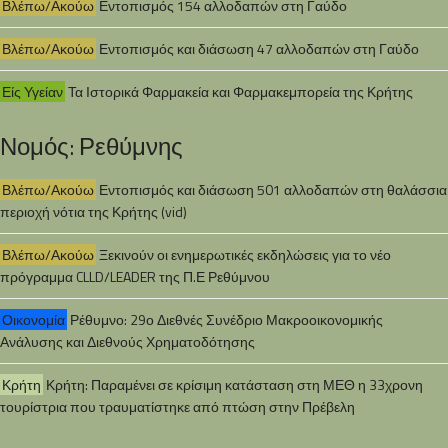
Βλέπω/Ακούω
Εντοπισμός 154 αλλοδαπών στη Γαύδο
Βλέπω/Ακούω
Εντοπισμός και διάσωση 47 αλλοδαπών στη Γαύδο
Είς Υγείαν
Τα Ιστορικά Φαρμακεία και Φαρμακεμπορεία της Κρήτης
Νομός: Ρεθύμνης
Βλέπω/Ακούω
Εντοπισμός και διάσωση 501 αλλοδαπών στη θαλάσσια
περιοχή νότια της Κρήτης (vid)
Βλέπω/Ακούω
Ξεκινούν οι ενημερωτικές εκδηλώσεις για το νέο
πρόγραμμα CLLD/LEADER της Π.Ε Ρεθύμνου
Οικονομία
Ρέθυμνο: 29ο Διεθνές Συνέδριο Μακροοικονομικής
Ανάλυσης και Διεθνούς Χρηματοδότησης
Κρήτη
Κρήτη: Παραμένει σε κρίσιμη κατάσταση στη ΜΕΘ η 33χρονη
τουρίστρια που τραυματίστηκε από πτώση στην Πρέβελη