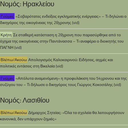
Νομός: Ηρακλείου
Γνώμες
«Σοβαρότατες ενδείξεις εγκληματικής ενέργειας» – Τι δηλώνει ο
δικηγόρος της οικογένειας της 28χρονης (vid)
Κρήτη
Σε σταθερή κατάσταση η 28χρονη που παρασύρθηκε από το
όχημα της οικογένειας στην Παντάνασσα – Τι αναφέρει ο διοικητής του
ΠΑΓΝΗ (vid)
Βλέπω/Ακούω
Απολογισμός Καλοκαιρινού: Ειδήσεις, αιχμές και
πολιτικές εντάσεις στη Βικελαία (vid)
Γνώμες
«Απόλυτα αναμενόμενη» η προφυλάκιση του 54χρονου και της
συζύγου του – Τι δήλωσε ο δικηγόρος τους Γιώργος Κοκοσάλης (vid)
Νομός: Λασιθίου
Βλέπω/Ακούω
Δήμαρχος Σητείας: «Όλα τα σχολεία θα λειτουργήσουν
κανονικά, δεν υπάρχουν ζημιές»