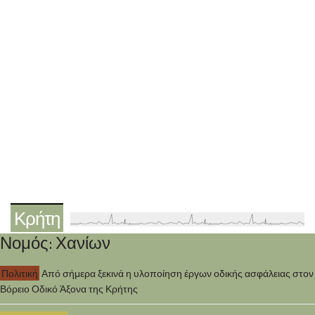
Κρήτη
Νομός: Χανίων
Πολιτική
Από σήμερα ξεκινά η υλοποίηση έργων οδικής ασφάλειας στον
Βόρειο Οδικό Άξονα της Κρήτης