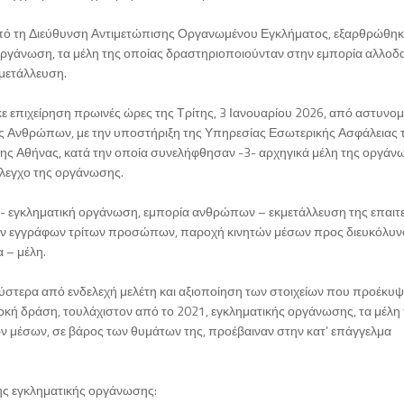
από τη Διεύθυνση Αντιμετώπισης Οργανωμένου Εγκλήματος, εξαρθρώθηκ
οργάνωση, τα μέλη της οποίας δραστηριοποιούνταν στην εμπορία αλλο
κμετάλλευση.
 επιχείρηση πρωινές ώρες της Τρίτης, 3 Ιανουαρίου 2026, από αστυνομ
ς Ανθρώπων, με την υποστήριξη της Υπηρεσίας Εσωτερικής Ασφάλειας 
 της Αθήνας, κατά την οποία συνελήφθησαν -3- αρχηγικά μέλη της οργάν
έλεγχο της οργάνωσης.
- εγκληματική οργάνωση, εμπορία ανθρώπων – εκμετάλλευση της επαιτε
ών εγγράφων τρίτων προσώπων, παροχή κινητών μέσων προς διευκόλυν
 – μέλη.
στερα από ενδελεχή μελέτη και αξιοποίηση των στοιχείων που προέκυψ
ρκή δράση, τουλάχιστον από το 2021, εγκληματικής οργάνωσης, τα μέλη
 μέσων, σε βάρος των θυμάτων της, προέβαιναν στην κατ’ επάγγελμα
 της εγκληματικής οργάνωσης: