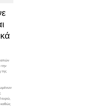
νε
αι
ικά
οδαπών
 την
η της
Ηνωμένων
ς
0 ευρώ,
, καθώς