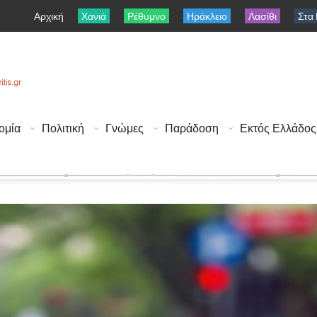
Αρχική
Χανιά
Ρέθυμνο
Ηράκλειο
Λασίθι
Στα
ομία
Πολιτική
Γνώμες
Παράδοση
Εκτός Ελλάδος