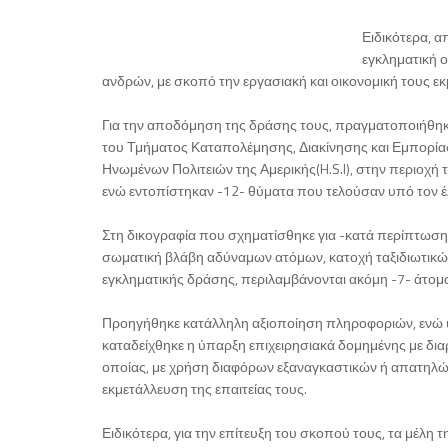
Ειδικότερα, 
εγκληματική 
ανδρών, με σκοπό την εργασιακή και οικονομική τους ε
Για την αποδόμηση της δράσης τους, πραγματοποιήθηκε
του Τμήματος Καταπολέμησης, Διακίνησης και Εμπορία
Ηνωμένων Πολιτειών της Αμερικής(H.S.I), στην περιοχή
ενώ εντοπίστηκαν -12- θύματα που τελούσαν υπό τον 
Στη δικογραφία που σχηματίσθηκε για -κατά περίπτωση
σωματική βλάβη αδύναμων ατόμων, κατοχή ταξιδιωτικ
εγκληματικής δράσης, περιλαμβάνονται ακόμη -7- άτομα
Προηγήθηκε κατάλληλη αξιοποίηση πληροφοριών, ενώ ύ
καταδείχθηκε η ύπαρξη επιχειρησιακά δομημένης με δια
οποίας, με χρήση διαφόρων εξαναγκαστικών ή απατηλών
εκμετάλλευση της επαιτείας τους.
Ειδικότερα, για την επίτευξη του σκοπού τους, τα μέλη