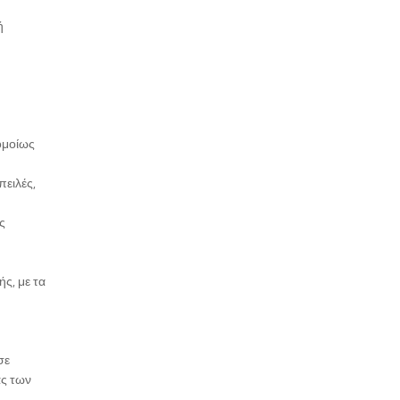
ή
ομοίως
ειλές,
ς
ς, με τα
σε
άς των