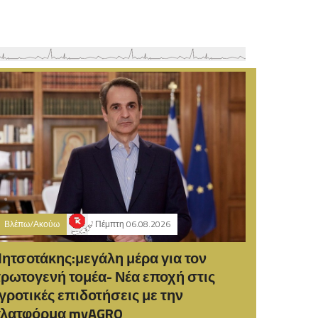
Βλέπω/Ακούω
Πέμπτη 06.08.2026
ητσοτάκης:μεγάλη μέρα για τον
ρωτογενή τομέα- Νέα εποχή στις
γροτικές επιδοτήσεις με την
λατφόρμα myAGRO