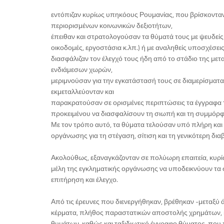
εντόπιζαν κυρίως υπηκόους Ρουμανίας, που βρίσκοντα
περιορισμένων κοινωνικών δεξιοτήτων,
έπειθαν και στρατολογούσαν τα θύματά τους με ψευδείς 
οικοδομές, εργοστάσια κ.λπ.) ή με αναληθείς υποσχέσ
διασφάλιζαν τον έλεγχό τους ήδη από το στάδιο της με
ενδιάμεσων χωρών,
μεριμνούσαν για την εγκατάστασή τους σε διαμερίσματα
εκμεταλλεύονταν και
παρακρατούσαν σε ορισμένες περιπτώσεις τα έγγραφα τ
προκειμένου να διασφαλίσουν τη σιωπή και τη συμμόρ
Με τον τρόπο αυτό, τα θύματα τελούσαν υπό πλήρη και 
οργάνωσης για τη στέγαση, σίτιση και τη γενικότερη δια
Ακολούθως, εξαναγκάζονταν σε πολύωρη επαιτεία, κυρίω
μέλη της εγκληματικής οργάνωσης να υποδεικνύουν τα σ
επιτήρηση και έλεγχο.
Από τις έρευνες που διενεργήθηκαν, βρέθηκαν -μεταξύ 
κέρματα, πλήθος παραστατικών αποστολής χρημάτων, κι
θυμάτων, καθώς και ταξιδιωτικό έγγραφο θύματος, που