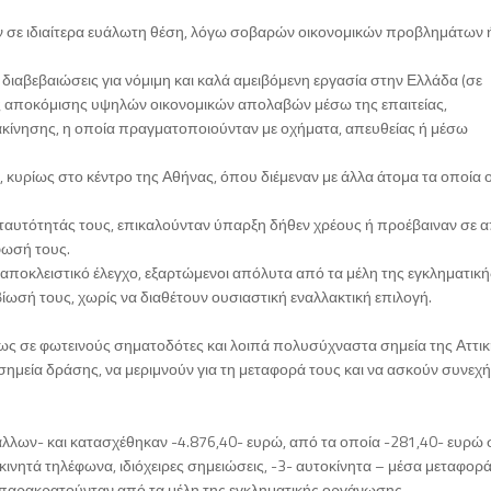
ν σε ιδιαίτερα ευάλωτη θέση, λόγω σοβαρών οικονομικών προβλημάτων 
διαβεβαιώσεις για νόμιμη και καλά αμειβόμενη εργασία στην Ελλάδα (σε
εις αποκόμισης υψηλών οικονομικών απολαβών μέσω της επαιτείας,
τακίνησης, η οποία πραγματοποιούνταν με οχήματα, απευθείας ή μέσω
, κυρίως στο κέντρο της Αθήνας, όπου διέμεναν με άλλα άτομα τα οποία 
αυτότητάς τους, επικαλούνταν ύπαρξη δήθεν χρέους ή προέβαιναν σε απ
φωσή τους.
αποκλειστικό έλεγχο, εξαρτώμενοι απόλυτα από τα μέλη της εγκληματική
βίωσή τους, χωρίς να διαθέτουν ουσιαστική εναλλακτική επιλογή.
ς σε φωτεινούς σηματοδότες και λοιπά πολυσύχναστα σημεία της Αττική
ημεία δράσης, να μεριμνούν για τη μεταφορά τους και να ασκούν συνεχή
άλλων- και κατασχέθηκαν -4.876,40- ευρώ, από τα οποία -281,40- ευρώ 
νητά τηλέφωνα, ιδιόχειρες σημειώσεις, -3- αυτοκίνητα – μέσα μεταφορ
 παρακρατούνταν από τα μέλη της εγκληματικής οργάνωσης.