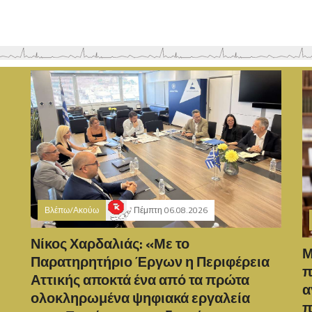
Βλέπω/Ακούω
Πέμπτη 06.08.2026
Νίκος Χαρδαλιάς: «Με το
Μ
Παρατηρητήριο Έργων η Περιφέρεια
π
Αττικής αποκτά ένα από τα πρώτα
α
ολοκληρωμένα ψηφιακά εργαλεία
π