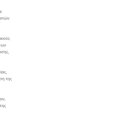
ε
δαπών
ικούς
των
ωσης,
ίας,
ση της
αν,
 της