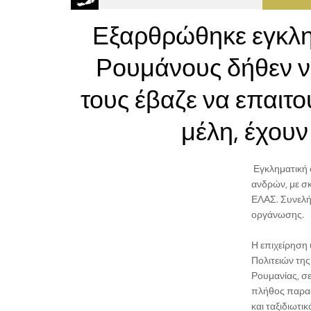
Εξαρθρώθηκε εγκλη
Ρουμάνους δήθεν ν
τους έβαζε να επαιτ
μέλη, έχουν
Εγκληματική 
ανδρών, με σ
ΕΛΑΣ. Συνελή
οργάνωσης.
Η επιχείρηση
Πολιτειών τη
Ρουμανίας, σ
πλήθος παρασ
και ταξιδιωτι