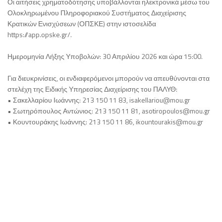
Οι αιτήσεις χρηματοδότησης υποβάλλονται ηλεκτρονικά μέσω του
Ολοκληρωμένου Πληροφοριακού Συστήματος Διαχείρισης
Κρατικών Ενισχύσεων (ΟΠΣΚΕ) στην ιστοσελίδα
https://app.opske.gr/.
Ημερομηνία Λήξης Υποβολών: 30 Απριλίου 2026 και ώρα 15:00.
Για διευκρινίσεις, οι ενδιαφερόμενοι μπορούν να απευθύνονται στα
στελέχη της Ειδικής Υπηρεσίας Διαχείρισης του ΠΑΛΥΘ:
• Σακελλαρίου Ιωάννης: 213 150 11 83, isakellariou@mou.gr
• Σωτηρόπουλος Αντώνιος: 213 150 11 81, asotiropoulos@mou.gr
• Κουντουράκης Ιωάννης: 213 150 11 86, ikountourakis@mou.gr