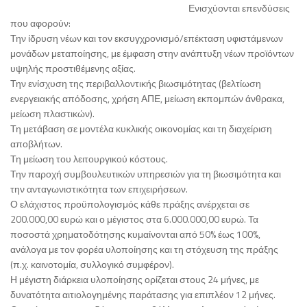
Ενισχύονται επενδύσεις
που αφορούν:
Την ίδρυση νέων και τον εκσυγχρονισμό/επέκταση υφιστάμενων
μονάδων μεταποίησης, με έμφαση στην ανάπτυξη νέων προϊόντων
υψηλής προστιθέμενης αξίας.
Την ενίσχυση της περιβαλλοντικής βιωσιμότητας (βελτίωση
ενεργειακής απόδοσης, χρήση ΑΠΕ, μείωση εκπομπών άνθρακα,
μείωση πλαστικών).
Τη μετάβαση σε μοντέλα κυκλικής οικονομίας και τη διαχείριση
αποβλήτων.
Τη μείωση του λειτουργικού κόστους.
Την παροχή συμβουλευτικών υπηρεσιών για τη βιωσιμότητα και
την ανταγωνιστικότητα των επιχειρήσεων.
Ο ελάχιστος προϋπολογισμός κάθε πράξης ανέρχεται σε
200.000,00 ευρώ και ο μέγιστος στα 6.000.000,00 ευρώ. Τα
ποσοστά χρηματοδότησης κυμαίνονται από 50% έως 100%,
ανάλογα με τον φορέα υλοποίησης και τη στόχευση της πράξης
(π.χ. καινοτομία, συλλογικό συμφέρον).
Η μέγιστη διάρκεια υλοποίησης ορίζεται στους 24 μήνες, με
δυνατότητα αιτιολογημένης παράτασης για επιπλέον 12 μήνες.