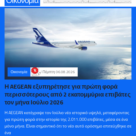
Οικονομία
Οικονομία
Πέμπτη 06.08.2026
Η AEGEAN εξυπηρέτησε για πρώτη φορά
περισσότερους από 2 εκατομμύρια επιβάτες
τον μήνα Ιούλιο 2026
Η AEGEAN κατέγραψε τον Ιούλιο νέο ιστορικό υψηλό, μεταφέροντας
για πρώτη φορά στην ιστορία της 2.011.000 επιβάτες, μέσα σε ένα
μόνο μήνα. Είναι σημαντικό ότι το νέο αυτό ορόσημο επιτεύχθηκε σε
ένα