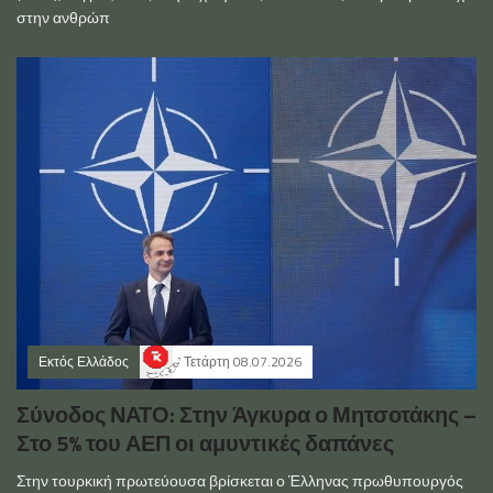
στην ανθρώπ
Εκτός Ελλάδος
Τετάρτη 08.07.2026
Σύνοδος ΝΑΤΟ: Στην Άγκυρα ο Μητσοτάκης –
Στο 5% του ΑΕΠ οι αμυντικές δαπάνες
Στην τουρκική πρωτεύουσα βρίσκεται ο Έλληνας πρωθυπουργός