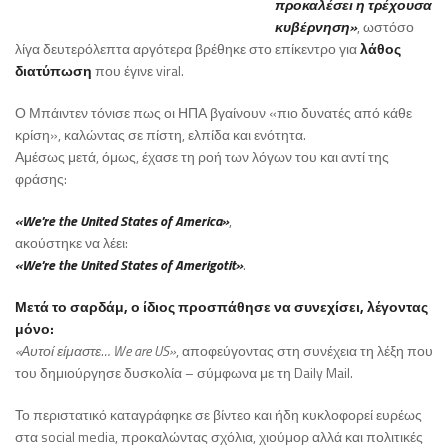
προκαλέσει η τρέχουσα
κυβέρνηση»
, ωστόσο
λίγα δευτερόλεπτα αργότερα βρέθηκε στο επίκεντρο για
λάθος
διατύπωση
που έγινε viral.
Ο Μπάιντεν τόνισε πως οι ΗΠΑ βγαίνουν «πιο δυνατές από κάθε
κρίση», καλώντας σε πίστη, ελπίδα και ενότητα.
Αμέσως μετά, όμως, έχασε τη ροή των λόγων του και αντί της
φράσης:
«We're the United States of America»
,
ακούστηκε να λέει:
«We're the United States of Amerigotit»
.
Μετά το σαρδάμ, ο ίδιος προσπάθησε να συνεχίσει, λέγοντας
μόνο:
«Αυτοί είμαστε… We are US»
, αποφεύγοντας στη συνέχεια τη λέξη που
του δημιούργησε δυσκολία – σύμφωνα με τη Daily Mail.
Το περιστατικό καταγράφηκε σε βίντεο και ήδη κυκλοφορεί ευρέως
στα social media, προκαλώντας σχόλια, χιούμορ αλλά και πολιτικές