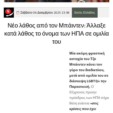
Σάββατο 06 Δεκεμβρίου 2025 23:38
Εκτός Ελλάδος
Νέο λάθος από τον Μπάιντεν: Άλλαξε
κατά λάθος το όνομα των ΗΠΑ σε ομιλία
του
Μία ακόμη φραστική
αστοχία του Τζο
Μπάιντεν κάνει τον
γύρο του διαδικτύου,
μετά από ομιλία του σε
διάσκεψη LGBTQ+ την
Παρασκευή.
Ο
83χρονος πρώην
πρόεδρος των ΗΠΑ πήρε
θέση ενάντια
«στις
κρίσεις που έχει