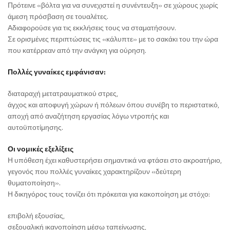
Πρότεινε «βόλτα για να συνεχιστεί η συνέντευξη» σε χώρους χωρίς
άμεση πρόσβαση σε τουαλέτες.
Αδιαφορούσε για τις εκκλήσεις τους να σταματήσουν.
Σε ορισμένες περιπτώσεις τις «κάλυπτε» με το σακάκι του την ώρα
που κατέρρεαν από την ανάγκη για ούρηση.
Πολλές γυναίκες εμφάνισαν:
διαταραχή μετατραυματικού στρες,
άγχος και αποφυγή χώρων ή πόλεων όπου συνέβη το περιστατικό,
αποχή από αναζήτηση εργασίας λόγω ντροπής και
αυτοϋποτίμησης.
Οι νομικές εξελίξεις
Η υπόθεση έχει καθυστερήσει σημαντικά να φτάσει στο ακροατήριο,
γεγονός που πολλές γυναίκες χαρακτηρίζουν «δεύτερη
θυματοποίηση».
Η δικηγόρος τους τονίζει ότι πρόκειται για κακοποίηση με στόχο:
επιβολή εξουσίας,
σεξουαλική ικανοποίηση μέσω ταπείνωσης,