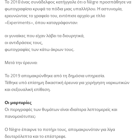
Το 2018 ένας συνάδελφος κατήγγειλε ότι ο Nègre προσπάθησε να
φωτογραφίσει κρυφά τα πόδια μιας υπαλλήλου. Η αστυνομία,
ερευνώντας το γραφείο του, εντόπισε αρχείο με τίτλο
«Experiments», όπου καταγράφονταν:
οι γυναίκες που είχαν λάβει τα διουρητικά,
οι αντιδράσεις τους,
φωτογραφίες των κάτω άκρων τους.
Μετά την έρευνα:
Το 2019 απομακρύνθηκε από τη δημόσια υπηρεσία.
Τέθηκε υπό επίσημη δικαστική έρευνα για χορήγηση ναρκωτικών
και σεξουαλική επίθεση.
Οι μαρτυρίες
Οι περιγραφές των θυμάτων είναι ιδιαίτερα λεπτομερείς και
πανομοιότυπες:
Ο Nègre έπαιρνε το ποτήρι τους, απομακρυνόταν για λίγα
δευτερόλεπτα και το επέστρεφε.