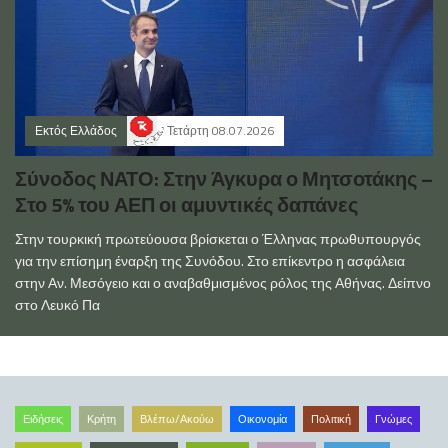
Εκτός Ελλάδος
Τετάρτη 08.07.2026
Σύνοδος ΝΑΤΟ: Στην Άγκυρα ο Μητσοτάκης –
Στο 5% του ΑΕΠ οι αμυντικές δαπάνες
Στην τουρκική πρωτεύουσα βρίσκεται ο Έλληνας πρωθυπουργός
για την επίσημη έναρξη της Συνόδου. Στο επίκεντρο η ασφάλεια
στην Αν. Μεσόγειο και ο αναβαθμισμένος ρόλος της Αθήνας. Δείπνο
στο Λευκό Πα
Ειδήσεις
Κρήτη
Βλέπω/Ακούω
Οικονομία
Πολιτική
Γνώμες