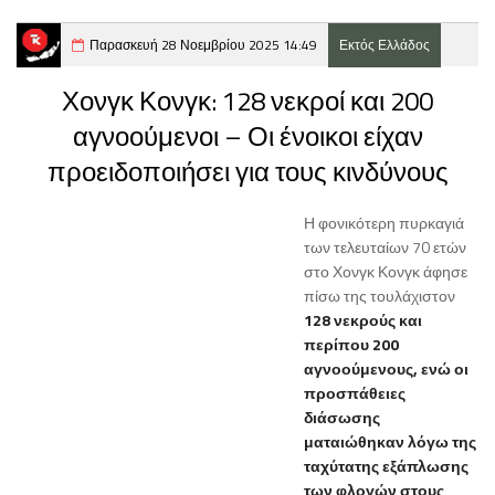
Παρασκευή 28 Νοεμβρίου 2025 14:49
Εκτός Ελλάδος
Χονγκ Κονγκ: 128 νεκροί και 200
αγνοούμενοι – Οι ένοικοι είχαν
προειδοποιήσει για τους κινδύνους
Η φονικότερη πυρκαγιά
των τελευταίων 70 ετών
στο Χονγκ Κονγκ άφησε
πίσω της τουλάχιστον
128 νεκρούς και
περίπου 200
αγνοούμενους, ενώ οι
προσπάθειες
διάσωσης
ματαιώθηκαν λόγω της
ταχύτατης εξάπλωσης
των φλογών στους