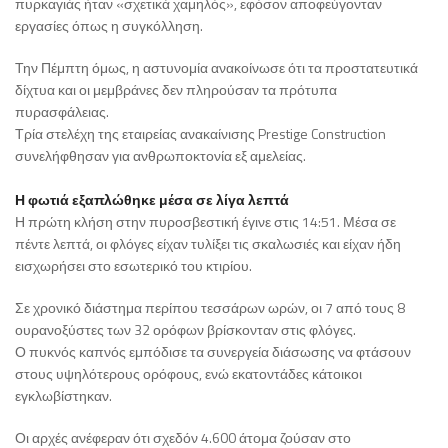
πυρκαγιάς ήταν «σχετικά χαμηλός», εφόσον αποφεύγονταν
εργασίες όπως η συγκόλληση.
Την Πέμπτη όμως, η αστυνομία ανακοίνωσε ότι τα προστατευτικά
δίχτυα και οι μεμβράνες δεν πληρούσαν τα πρότυπα
πυρασφάλειας.
Τρία στελέχη της εταιρείας ανακαίνισης Prestige Construction
συνελήφθησαν για ανθρωποκτονία εξ αμελείας.
Η φωτιά εξαπλώθηκε μέσα σε λίγα λεπτά
Η πρώτη κλήση στην πυροσβεστική έγινε στις 14:51. Μέσα σε
πέντε λεπτά, οι φλόγες είχαν τυλίξει τις σκαλωσιές και είχαν ήδη
εισχωρήσει στο εσωτερικό του κτιρίου.
Σε χρονικό διάστημα περίπου τεσσάρων ωρών, οι 7 από τους 8
ουρανοξύστες των 32 ορόφων βρίσκονταν στις φλόγες.
Ο πυκνός καπνός εμπόδισε τα συνεργεία διάσωσης να φτάσουν
στους υψηλότερους ορόφους, ενώ εκατοντάδες κάτοικοι
εγκλωβίστηκαν.
Οι αρχές ανέφεραν ότι σχεδόν 4.600 άτομα ζούσαν στο