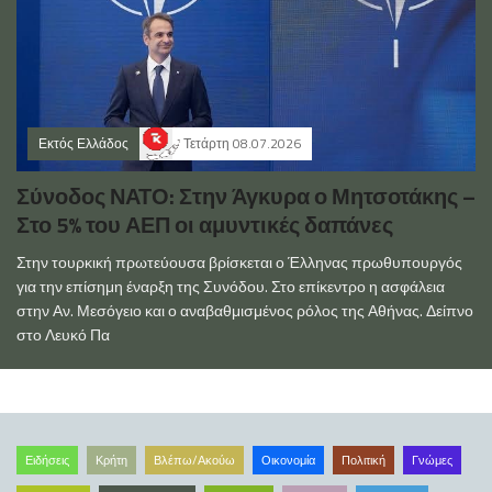
Εκτός Ελλάδος
Τετάρτη 08.07.2026
Σύνοδος ΝΑΤΟ: Στην Άγκυρα ο Μητσοτάκης –
Στο 5% του ΑΕΠ οι αμυντικές δαπάνες
Στην τουρκική πρωτεύουσα βρίσκεται ο Έλληνας πρωθυπουργός
για την επίσημη έναρξη της Συνόδου. Στο επίκεντρο η ασφάλεια
στην Αν. Μεσόγειο και ο αναβαθμισμένος ρόλος της Αθήνας. Δείπνο
στο Λευκό Πα
Ειδήσεις
Κρήτη
Βλέπω/Ακούω
Οικονομία
Πολιτική
Γνώμες