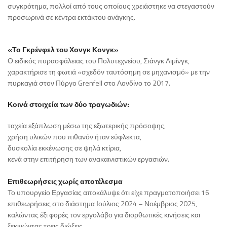
συγκρότημα, πολλοί από τους οποίους χρειάστηκε να στεγαστούν
προσωρινά σε κέντρα εκτάκτου ανάγκης.
«Το Γκρένφελ του Χονγκ Κονγκ»
Ο ειδικός πυρασφάλειας του Πολυτεχνείου, Σιάνγκ Λιμίνγκ,
χαρακτήρισε τη φωτιά «σχεδόν ταυτόσημη σε μηχανισμό» με την
πυρκαγιά στον Πύργο Grenfell στο Λονδίνο το 2017.
Κοινά στοιχεία των δύο τραγωδιών:
ταχεία εξάπλωση μέσω της εξωτερικής πρόσοψης,
χρήση υλικών που πιθανόν ήταν εύφλεκτα,
δυσκολία εκκένωσης σε ψηλά κτίρια,
κενά στην επιτήρηση των ανακαινιστικών εργασιών.
Επιθεωρήσεις χωρίς αποτέλεσμα
Το υπουργείο Εργασίας αποκάλυψε ότι είχε πραγματοποιήσει 16
επιθεωρήσεις στο διάστημα Ιούλιος 2024 – Νοέμβριος 2025,
καλώντας έξι φορές τον εργολάβο για διορθωτικές κινήσεις και
ξεκινώντας τρεις διώξεις.