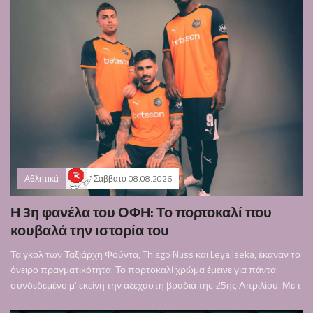
Αθλητικά
Σάββατο 08.08.2026
Η 3η φανέλα του ΟΦΗ: Το πορτοκαλί που
κουβαλά την ιστορία του
Τα γκολ των Ταξιάρχη Φούντα, Thiago Nuss και Leya Iseka, έκαναν το
όνειρο πραγματικότητα. Το πορτοκαλί χρώμα έμεινε για πάντα
συνδεδεμένο μ’ εκείνη την αξέχαστη βραδιά της 25ης Απριλίου. Με τ