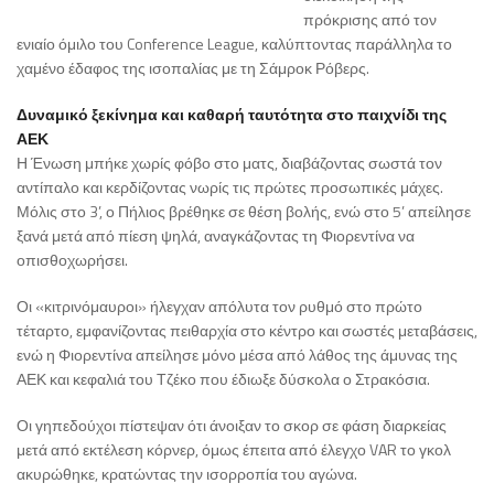
πρόκρισης από τον
ενιαίο όμιλο του Conference League, καλύπτοντας παράλληλα το
χαμένο έδαφος της ισοπαλίας με τη Σάμροκ Ρόβερς.
Δυναμικό ξεκίνημα και καθαρή ταυτότητα στο παιχνίδι της
ΑΕΚ
Η Ένωση μπήκε χωρίς φόβο στο ματς, διαβάζοντας σωστά τον
αντίπαλο και κερδίζοντας νωρίς τις πρώτες προσωπικές μάχες.
Μόλις στο 3’, ο Πήλιος βρέθηκε σε θέση βολής, ενώ στο 5’ απείλησε
ξανά μετά από πίεση ψηλά, αναγκάζοντας τη Φιορεντίνα να
οπισθοχωρήσει.
Οι «κιτρινόμαυροι» ήλεγχαν απόλυτα τον ρυθμό στο πρώτο
τέταρτο, εμφανίζοντας πειθαρχία στο κέντρο και σωστές μεταβάσεις,
ενώ η Φιορεντίνα απείλησε μόνο μέσα από λάθος της άμυνας της
ΑΕΚ και κεφαλιά του Τζέκο που έδιωξε δύσκολα ο Στρακόσια.
Οι γηπεδούχοι πίστεψαν ότι άνοιξαν το σκορ σε φάση διαρκείας
μετά από εκτέλεση κόρνερ, όμως έπειτα από έλεγχο VAR το γκολ
ακυρώθηκε, κρατώντας την ισορροπία του αγώνα.