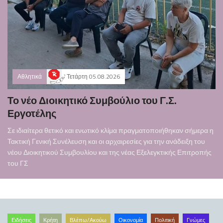
Αθλητικά
Τετάρτη 05.08.2026
Το νέο Διοικητικό Συμβούλιο του Γ.Σ.
Εργοτέλης
Σε ιδιαίτερα θετικό και ενωτικό κλίμα πραγματοποιήθηκαν σήμερα η
Τακτική Γενική Συνέλευση και οι αρχαιρεσίες για την ανάδειξη του
νέου Διοικητικού Συμβουλίου και της νέας Εξελεγκτικής Επιτροπής
του ΓΣ
Ειδήσεις
Κρήτη
Βλέπω/Ακούω
Οικονομία
Πολιτική
Γνώμες