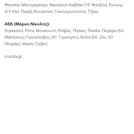
Φατσίνι), Μαντραγκόρα, Νικολούσι Καβίλια (78’ Φατζόλι), Εντουρ
(63’ Κιν), Παρίζι (Κουάντιο), Γκούντμουντσον, Τζέκο
ΑΕΚ (Μάρκο Νίκολιτς):
Στρακόσα, Ρότα, Μουκουντί, Ρέλβας, Πήλιος, Πινέδα, Περέιρα (66’
Μάνταλος), Γκατσίνοβιτς (81’ Γκρούγιτς), Κοϊτά (66’ Ζίνι, 90’
Πενράις), Μαρίν, Γιόβιτς
madata.gr