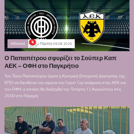
Αθλητικά
Πέμπτη 06.08.2026
Ο Παπαπέτρου σφυρίζει το Σούπερ Καπ
ΑΕΚ – ΟΦΗ στο Παγκρήτιο
Τον Τάσο Παπαπέτρου όρισε η Κεντρική Επιτροπή Διαιτησίας της
ΕΠΟ να διευθύνει τον αγώνα του Super Cup ανάμεσα στην ΑΕΚ και
τον ΟΦΗ, ο οποίος θα διεξαχθεί την Τετάρτη 12 Αυγούστου στις
20:00 στο Παγκρή