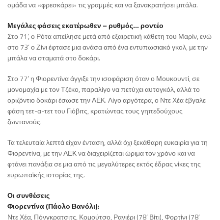
ομάδα να «φρεσκάρει» τις γραμμές και να ξανακρατήσει μπάλα.
Μεγάλες φάσεις εκατέρωθεν – ρυθμός… ροντέο
Στο 71’, ο Ρότα απείλησε μετά από εξαιρετική κάθετη του Μαρίν, ενώ
στο 73’ ο Ζίνι έφτασε μια ανάσα από ένα εντυπωσιακό γκολ, με την
μπάλα να σταματά στο δοκάρι.
Στο 77’ η Φιορεντίνα άγγιξε την ισοφάριση όταν ο Μουκουντί, σε
μονομαχία με τον Τζέκο, παραλίγο να πετύχει αυτογκόλ, αλλά το
οριζόντιο δοκάρι έσωσε την ΑΕΚ. Λίγο αργότερα, ο Ντε Χέα έβγαλε
φάση τετ-α-τετ του Γιόβιτς, κρατώντας τους γηπεδούχους
ζωντανούς.
Τα τελευταία λεπτά είχαν ένταση, αλλά όχι ξεκάθαρη ευκαιρία για τη
Φιορεντίνα, με την ΑΕΚ να διαχειρίζεται ώριμα τον χρόνο και να
φτάνει πανάξια σε μια από τις μεγαλύτερες εκτός έδρας νίκες της
ευρωπαϊκής ιστορίας της.
Οι συνθέσεις
Φιορεντίνα (Πάολο Βανόλι):
Ντε Χέα, Πόνγκρατσιτς, Κομούτσο, Ρανιέρι (78’ Βίτι), Φορτίνι (78’