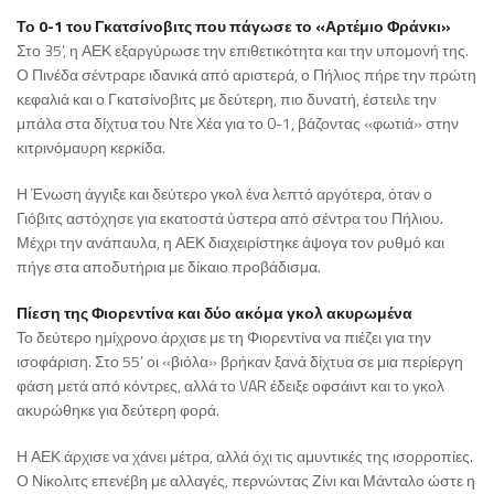
Το 0-1 του Γκατσίνοβιτς που πάγωσε το «Αρτέμιο Φράνκι»
Στο 35’, η ΑΕΚ εξαργύρωσε την επιθετικότητα και την υπομονή της.
Ο Πινέδα σέντραρε ιδανικά από αριστερά, ο Πήλιος πήρε την πρώτη
κεφαλιά και ο Γκατσίνοβιτς με δεύτερη, πιο δυνατή, έστειλε την
μπάλα στα δίχτυα του Ντε Χέα για το 0-1, βάζοντας «φωτιά» στην
κιτρινόμαυρη κερκίδα.
Η Ένωση άγγιξε και δεύτερο γκολ ένα λεπτό αργότερα, όταν ο
Γιόβιτς αστόχησε για εκατοστά ύστερα από σέντρα του Πήλιου.
Μέχρι την ανάπαυλα, η ΑΕΚ διαχειρίστηκε άψογα τον ρυθμό και
πήγε στα αποδυτήρια με δίκαιο προβάδισμα.
Πίεση της Φιορεντίνα και δύο ακόμα γκολ ακυρωμένα
Το δεύτερο ημίχρονο άρχισε με τη Φιορεντίνα να πιέζει για την
ισοφάριση. Στο 55’ οι «βιόλα» βρήκαν ξανά δίχτυα σε μια περίεργη
φάση μετά από κόντρες, αλλά το VAR έδειξε οφσάιντ και το γκολ
ακυρώθηκε για δεύτερη φορά.
Η ΑΕΚ άρχισε να χάνει μέτρα, αλλά όχι τις αμυντικές της ισορροπίες.
Ο Νίκολιτς επενέβη με αλλαγές, περνώντας Ζίνι και Μάνταλο ώστε η