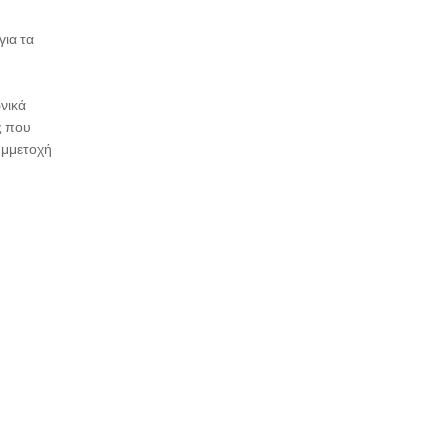
για τα
ωνικά
ς που
υμμετοχή