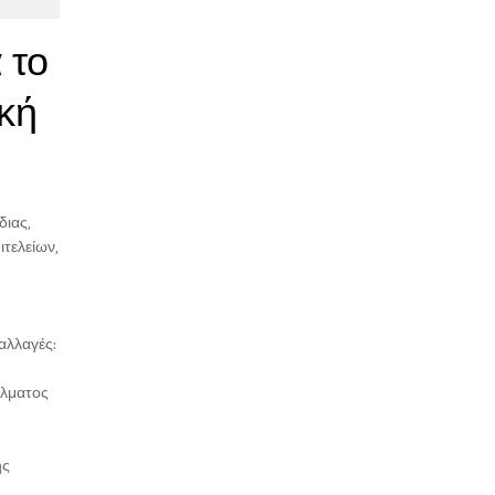
 το
κή
διας,
τελείων,
αλλαγές:
έλματος
ης