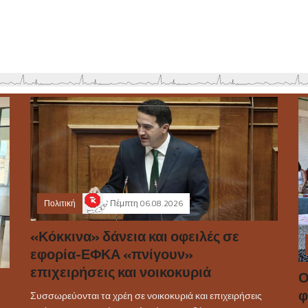
Πολιτική
Πέμπτη 06.08.2026
«Κόκκινα» δάνεια και οφειλές σε
εφορία-ΕΦΚΑ «πνίγουν»
επιχειρήσεις και νοικοκυριά
Ο
φ
Συσσωρεύονται τα χρέη σε νοικοκυριά και επιχειρήσεις