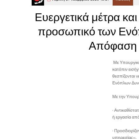
Ευεργετικά μέτρα και 
προσωπικό των Ενό
Απόφαση 
Με Υπουργική
κατόπιν εισή
θεσπίζονται ν
Ενόπλων Δυν
Με την Υπουργ
· Αντικαθίστ
ή εργασία απ
· Προσδιορίζο
υπηρεσίας».