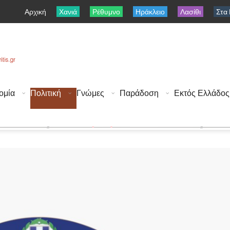
Αρχική
Χανιά
Ρέθυμνο
Ηράκλειο
Λασίθι
Στα
ομία
Πολιτική
Γνώμες
Παράδοση
Εκτός Ελλάδος