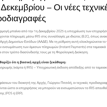
Δεκεμβρίου – Οι νέες τεχνικ
ροδιαγραφές
ρμογή μπαίνει από την 1η Δεκεμβρίου 2025 η υποχρέωση των επιχειρή
έχονται πληρωμές μέσω IRIS στις συναλλαγές με ιδιώτες (B2C), όπως ανα
 Αρχή Δημοσίων Εσόδων (ΑΑΔΕ). Με τη ρύθμιση αυτή ολοκληρώνεται το 
την ενσωμάτωση των άμεσων πληρωμών (Instant Payments) στα ταμειακά
ι στον τρόπο διασύνδεσής τους με τη Φορολογική Διοίκηση.
αρίζει ότι η βασική αρχή είναι ξεκάθαρη:
ηρωμής (κάρτα ή IRIS) – Υποχρεωτική έκδοση απόδειξης από το ταμεια
άσεων του διοικητή της Αρχής, Γιώργου Πιτσιλή, οι τεχνικές προδιαγρα
νται ώστε οι επιχειρήσεις να μπορούν να ενσωματώσουν το IRIS απευθε
ης (POS ή ERP).