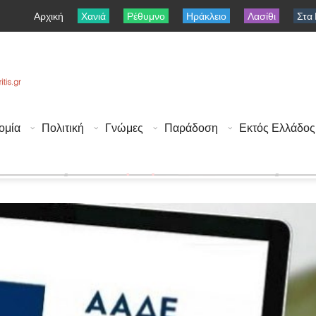
Αρχική
Χανιά
Ρέθυμνο
Ηράκλειο
Λασίθι
Στα
ομία
Πολιτική
Γνώμες
Παράδοση
Εκτός Ελλάδος