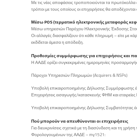
Με τις νέες αποφάσεις τροποποιούνται τα πρωτόκολλα 
τρόποι με τους οποίους οι επιχειρήσεις θα αποδέχοντα
Μέσω POS (τερματικό ηλεκτρονικής μεταφοράς κε
Μέσω υπηρεσιών Παρόχου Ηλεκτρονικής Έκδοσης Στοιχε
Οι αλλαγές διασφαλίζουν ότι κάθε πληρωμή – είτε με κά
εκδίδεται άμεσα η απόδειξη.
Προθεσμίες συμμόρφωσης για επιχειρήσεις και π
Η ΑΑΔΕ ορίζει συγκεκριμένες ημερομηνίες προσαρμογή
Πάροχοι Υπηρεσιών Πληρωμών (Acquirers & NSPs)
Υποβολή επικαιροποιημένης Δήλωσης Συμμόρφωσης έ
Επιχειρήσεις εισαγωγής/κατασκευής ΦΗΜ και εταιρείες
Υποβολή επικαιροποιημένης Δήλωσης Συμβατότητας έω
Πού μπορούν να απευθύνονται οι επιχειρήσεις
Για διευκρινίσεις σχετικά με τη διασύνδεση και τη χρήσ
Φορολογουμένων της ΑΑΔΕ – my1521: