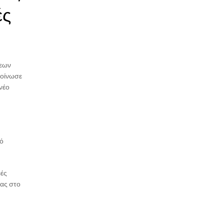
ές
σεων
κοίνωσε
νέο
κό
φές
ίας στο