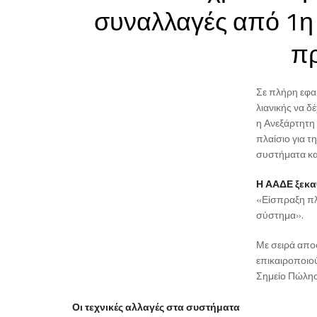
συναλλαγές από 1η 
π
Σε πλήρη εφα
λιανικής να δ
η Ανεξάρτητη
πλαίσιο για 
συστήματα κα
Η ΑΑΔΕ ξεκαθ
«Είσπραξη πλ
σύστημα».
Με σειρά αποφ
επικαιροποιού
Σημείο Πώλησ
Οι τεχνικές αλλαγές στα συστήματα