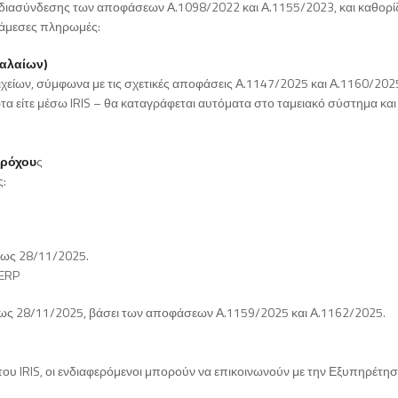
διασύνδεσης των αποφάσεων Α.1098/2022 και Α.1155/2023, και καθορίζ
ι άμεσες πληρωμές:
φαλαίων)
ίων, σύμφωνα με τις σχετικές αποφάσεις Α.1147/2025 και Α.1160/202
ρτα είτε μέσω IRIS – θα καταγράφεται αυτόματα στο ταμειακό σύστημα και
αρόχου
ς
ς:
ως 28/11/2025.
 ERP
ς 28/11/2025, βάσει των αποφάσεων Α.1159/2025 και Α.1162/2025.
η του IRIS, οι ενδιαφερόμενοι μπορούν να επικοινωνούν με την Εξυπηρέτη