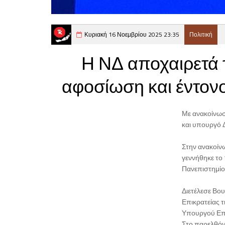
Κυριακή 16 Νοεμβρίου 2025 23:35
Πολιτική
Η ΝΔ αποχαιρετά 
αφοσίωση και έντον
Με ανακοίνωσ
και υπουργό Δ
Στην ανακοίν
γεννήθηκε το
Πανεπιστημίο
Διετέλεσε Βο
Επικρατείας τ
Υπουργού Επι
Στο παρελθόν