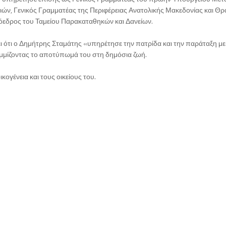
ιών, Γενικός Γραμματέας της Περιφέρειας Ανατολικής Μακεδονίας και Θρ
όεδρος του Ταμείου Παρακαταθηκών και Δανείων.
ι ότι ο Δημήτρης Σταμάτης «υπηρέτησε την πατρίδα και την παράταξη με
αμμίζοντας το αποτύπωμά του στη δημόσια ζωή.
κογένεια και τους οικείους του.