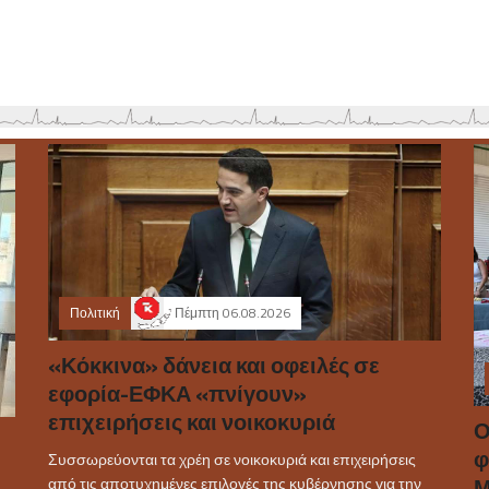
Πολιτική
Πέμπτη 06.08.2026
«Κόκκινα» δάνεια και οφειλές σε
εφορία-ΕΦΚΑ «πνίγουν»
επιχειρήσεις και νοικοκυριά
Ο
φ
Συσσωρεύονται τα χρέη σε νοικοκυριά και επιχειρήσεις
Μ
από τις αποτυχημένες επιλογές της κυβέρνησης για την