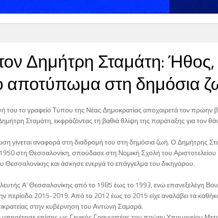
τον Δημήτρη Σταμάτη: Ήθος,
ο αποτύπωμα στη δημόσια ζ
ή του το γραφείο Τύπου της Νέας Δημοκρατίας αποχαιρετά τον πρώην 
ημήτρη Σταμάτη, εκφράζοντας τη βαθιά θλίψη της παράταξης για τον θά
ωση γίνεται αναφορά στη διαδρομή του στη δημόσια ζωή. Ο Δημήτρης Σ
 1950 στη Θεσσαλονίκη, σπούδασε στη Νομική Σχολή του Αριστοτελείου
υ Θεσσαλονίκης και άσκησε ενεργά το επάγγελμα του δικηγόρου.
υλευτής Α’ Θεσσαλονίκης από το 1985 έως το 1993, ενώ επανεξελέγη Βο
ην περίοδο 2015-2019. Από το 2012 έως το 2015 είχε αναλάβει τα καθήκ
κρατείας στην κυβέρνηση του Αντώνη Σαμαρά.
 υπηρέτησε επίσης ως Γενικός Γραμματέας του πρώην Υπουργείου Με