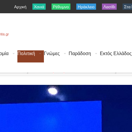
Αρχική
Χανιά
Ρέθυμνο
Ηράκλειο
Λασίθι
Στα
ομία
Πολιτική
Γνώμες
Παράδοση
Εκτός Ελλάδος