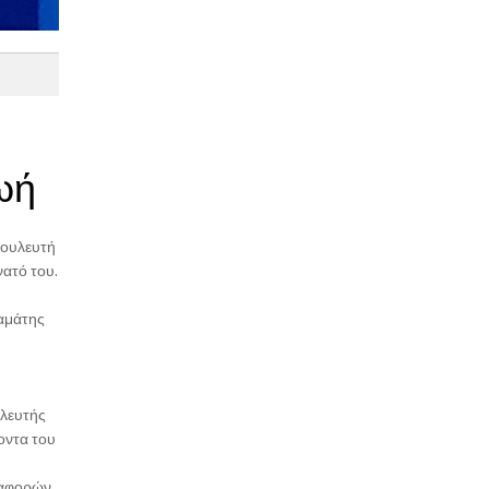
ωή
βουλευτή
νατό του.
ταμάτης
υλευτής
οντα του
ταφορών