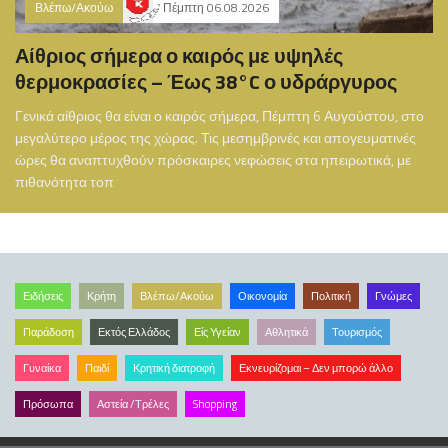
Βλέπω/Ακούω
Πέμπτη 06.08.2026
Αίθριος σήμερα ο καιρός με υψηλές
θερμοκρασίες – Έως 38°C ο υδράργυρος
Γενικά αίθριος θα είναι ο καιρός σήμερα, Πέμπτη 6 Αυγούστου, στο
μεγαλύτερο μέρος της χώρας. Τις μεσημβρινές και απογευματινές
ώρες θα αναπτυχθούν πρόσκαιρες νεφώσεις στα ηπειρωτικά, με
πιθανότητα τοπ
Ειδήσεις
Κρήτη
Βλέπω/Ακούω
Οικονομία
Πολιτική
Γνώμες
Παράδοση
Εκτός Ελλάδος
Είς Υγείαν
Αθλητικά
Τουρισμός
Γυναίκα
Παιδί
Κρητική διατροφή
Εκνευρίζομαι – Δεν μπορώ άλλο
Πρόσωπα
Αστεία /Τρέλες
Shopping