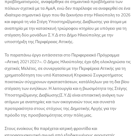
προβληματισμούς, αναφέρθηκε σε σημαντικά προβλήματα των
πόλεων σχετικά με τα ΑμεΑ, ενώ δεν παρέλειψε να αναφερθεί σε ένα
ιδιαίτερα σημαντικό έργο που θα ξεκινήσει στην Ηλιούπολη το 2026
και αφορά τη νέα Στέγη Υποστηριζόμενης Διαβίωσης για άτομα με
αναπηρία με την κατασκευή τριώροφου κτηρίου με υπόγειο για τη
στέγαση δύο μονάδων Σ.Υ.Δ στο Δήμο Ηλιούπολης με την
υποστήριξη της Περιφέρειας Αττικής.
Το παραπάνω έργο εντάσσεται στο Περιφερειακό Πρόγραμμα
«Αττική 20212027». O Δήμος Ηλιούπολης έχει ήδη ολοκληρώσει τις
σχετικές Μελέτες, σε συνεργασία με την Περιφέρεια Αττικής για τη
χρηματοδότηση του υπό Κατασκευή Κτιριακού Συγκροτήματος
ποιοτικών σύγχρονων εγκαταστάσεων, κατάλληλων για τη δια βίου
στέγαση των ενηλίκων. Η λειτουργία και η βιωσιμότητα της Στέγης
Υποστηριζόμενης Διαβίωσης(Σ.Υ.Δ) είναι επιτακτική ανάγκη των
ατόμων με αναπηρίες και των οικογενειών τους και συνιστά
προτεραιότητα στους στόχους της Δημοτικής Αρχής για την
πρόοδο της προσβασιμότητας στην πόλη μας.
Στους ενοίκους θα παρέχεται ιατρική φροντίδα και
ιατροφαρμακευτική αγωγή από εξειδικευμένους φροντιστές.