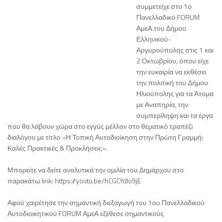
συμμετείχε στο 1ο
Πανελλαδικό FORUM
ΑμεΑ του Δήμου
Ελληνικού-
Αργυρούπολης στις 1 και
2 Οκτωβρίου, όπου είχε
την ευκαιρία να εκθέσει
την πολιτική του Δήμου
Ηλιούπολης για τα Άτομα
με Αναπηρία, την
συμπερίληψη και τα έργα
που θα λάβουν χώρα στο εγγύς μέλλον στο θεματικό τραπέζι
διαλόγου με τίτλο «Η Τοπική Αυτοδιοίκηση στην Πρώτη Γραμμή:
Καλές Πρακτικές & Προκλήσεις».
Μπορείτε να δείτε αναλυτικά την ομιλία του Δημάρχου στο
παρακάτω link: https://youtu.be/hCGCYdlu9jE
Αφού χαιρέτησε την σημαντική διεξαγωγή του 1ου Πανελλαδικού
Αυτοδιοικητικού FORUM ΑμεΑ εξέθεσε σημαντικούς