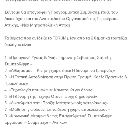
Σύντομα θα υπογραφεί η Προγραμματική Σύμβαση μεταξύ του
Δικαιούχου και του Αναπτυξιακού Οργανισμού της Περιφέρειας
Αττικής, «Νέα Μητροπολιτική Αττική».
Τα θέματα που ανέδειξε το FORUM μέσα από τα 8 θεματικά τραπέζια
διαλόγου είναι:
1. «Προαγωγή Υγείας & Υγιής Γήρανση: Σεβασμός, Στήριξη,
Συμπερίληψη»
2. «Αθλητισμός – Κίνηση χωρίς όρια: Η δύναμη να ξεπερνάς»
3. «Η Τοπική Αυτοδιοίκηση στην Πρώτη Γραμμή: Καλές Πρακτικές &
Προκλήσεις»
4. «Τεχνολογία που ενώνει: Καινοτομία για όλους»
5. «Η Δύναμη της Τέχνης: Όταν η ψυχή δημιουργεί»
6. «Δικαιώματα στην Πράξη: Ισότητα χωρίς αστερίσκους»
7. «Μάθηση για όλους: Εκπαίδευση χωρίς αποκλεισμούς»
8. «Κοινωνική Μέριμνα &amp; Επαγγελματική Συμπερίληψη:
Εργάζομαι – Συμμετέχω – Ανήκω»