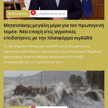
Βλέπω/Ακούω
Πέμπτη 06.08.2026
Μητσοτάκης:μεγάλη μέρα για τον πρωτογενή
τομέα- Νέα εποχή στις αγροτικές
επιδοτήσεις με την πλατφόρμα myAGRO
Τη νέα ψηφιακή πλατφόρμα myAGRO για τη διαχείριση των
αγροτικών επιδοτήσεων παρουσίασε ο πρωθυπουργός Κυριάκος
Μητσοτάκης, κατά τη διάρκεια εκδήλωσης στην ΑΑΔΕ,
υπογραμμίζοντας ότι πρόκειται για ένα σ