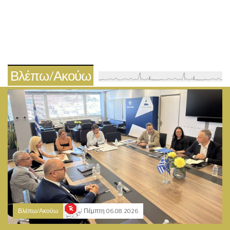
Βλέπω/Ακούω
Βλέπω/Ακούω
Πέμπτη 06.08.2026