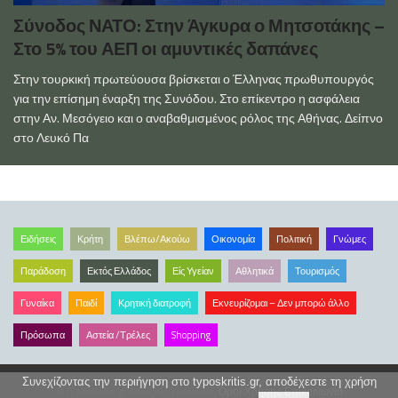
Σύνοδος ΝΑΤΟ: Στην Άγκυρα ο Μητσοτάκης –
Στο 5% του ΑΕΠ οι αμυντικές δαπάνες
Στην τουρκική πρωτεύουσα βρίσκεται ο Έλληνας πρωθυπουργός
για την επίσημη έναρξη της Συνόδου. Στο επίκεντρο η ασφάλεια
στην Αν. Μεσόγειο και ο αναβαθμισμένος ρόλος της Αθήνας. Δείπνο
στο Λευκό Πα
Ειδήσεις
Κρήτη
Βλέπω/Ακούω
Οικονομία
Πολιτική
Γνώμες
Παράδοση
Εκτός Ελλάδος
Είς Υγείαν
Αθλητικά
Τουρισμός
Γυναίκα
Παιδί
Κρητική διατροφή
Εκνευρίζομαι – Δεν μπορώ άλλο
Πρόσωπα
Αστεία /Τρέλες
Shopping
Συνεχίζοντας την περιήγηση στο typoskritis.gr, αποδέχεστε τη χρήση
© typoskritis.gr All rights reserved.
Όροι Χρήσης
Επικοινωνία