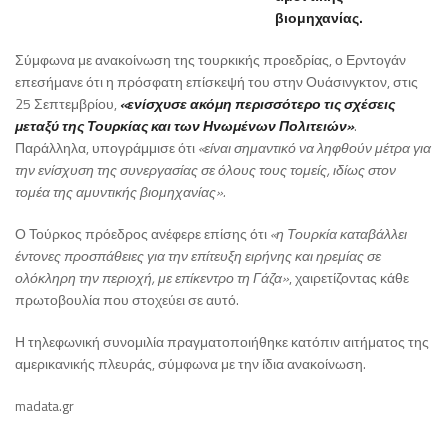
βιομηχανίας.
Σύμφωνα με ανακοίνωση της τουρκικής προεδρίας, ο Ερντογάν
επεσήμανε ότι η πρόσφατη επίσκεψή του στην Ουάσινγκτον, στις
25 Σεπτεμβρίου,
«ενίσχυσε ακόμη περισσότερο τις σχέσεις
μεταξύ της Τουρκίας και των Ηνωμένων Πολιτειών»
.
Παράλληλα, υπογράμμισε ότι
«είναι σημαντικό να ληφθούν μέτρα για
την ενίσχυση της συνεργασίας σε όλους τους τομείς, ιδίως στον
τομέα της αμυντικής βιομηχανίας».
Ο Τούρκος πρόεδρος ανέφερε επίσης ότι
«η Τουρκία καταβάλλει
έντονες προσπάθειες για την επίτευξη ειρήνης και ηρεμίας σε
ολόκληρη την περιοχή, με επίκεντρο τη Γάζα»
, χαιρετίζοντας κάθε
πρωτοβουλία που στοχεύει σε αυτό.
Η τηλεφωνική συνομιλία πραγματοποιήθηκε κατόπιν αιτήματος της
αμερικανικής πλευράς, σύμφωνα με την ίδια ανακοίνωση.
madata.gr