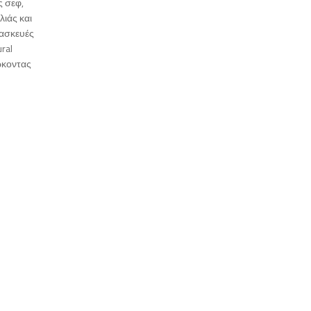
ς σεφ,
ιάς και
τασκευές
ral
ώκοντας