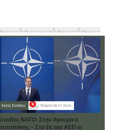
Εκτός Ελλάδος
Τετάρτη 08.07.2026
ύνοδος ΝΑΤΟ: Στην Άγκυρα ο
ητσοτάκης – Στο 5% του ΑΕΠ οι