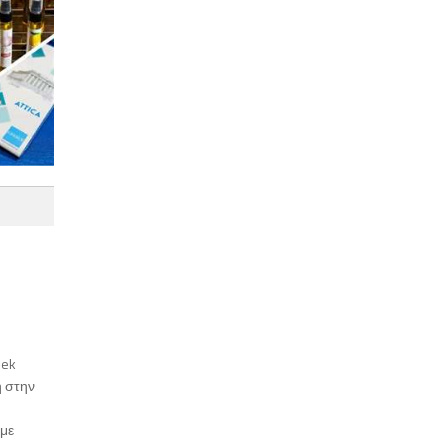
k
eek
η στην
 με