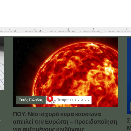
Εκτός Ελλάδος
Τετάρτη 08.07.2026
ΠΟΥ: Νέο ισχυρό κύμα καύσωνα
Σ
απειλεί την Ευρώπη – Προειδοποίηση
α
Μ
για αυξημένους κινδύνους