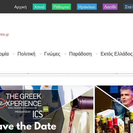
Αρχική
Χανιά
Ρέθυμνο
Ηράκλειο
Λασίθι
Στα
ομία
Πολιτική
Γνώμες
Παράδοση
Εκτός Ελλάδος