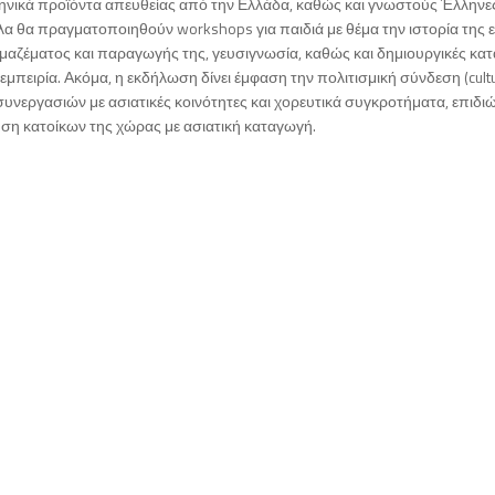
ληνικά προϊόντα απευθείας από την Ελλάδα, καθώς και γνωστούς Έλληνε
 θα πραγματοποιηθούν workshops για παιδιά με θέμα την ιστορία της ελ
 μαζέματος και παραγωγής της, γευσιγνωσία, καθώς και δημιουργικές κα
 εμπειρία. Ακόμα, η εκδήλωση δίνει έμφαση την πολιτισμική σύνδεση (cultu
συνεργασιών με ασιατικές κοινότητες και χορευτικά συγκροτήματα, επιδι
ση κατοίκων της χώρας με ασιατική καταγωγή.