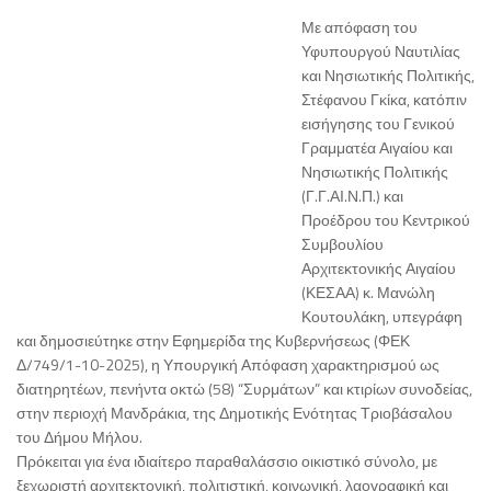
Με απόφαση του
Υφυπουργού Ναυτιλίας
και Νησιωτικής Πολιτικής,
Στέφανου Γκίκα, κατόπιν
εισήγησης του Γενικού
Γραμματέα Αιγαίου και
Νησιωτικής Πολιτικής
(Γ.Γ.ΑΙ.Ν.Π.) και
Προέδρου του Κεντρικού
Συμβουλίου
Αρχιτεκτονικής Αιγαίου
(ΚΕΣΑΑ) κ. Μανώλη
Κουτουλάκη, υπεγράφη
και δημοσιεύτηκε στην Εφημερίδα της Κυβερνήσεως (ΦΕΚ
Δ/749/1-10-2025), η Υπουργική Απόφαση χαρακτηρισμού ως
διατηρητέων, πενήντα οκτώ (58) “Συρμάτων” και κτιρίων συνοδείας,
στην περιοχή Μανδράκια, της Δημοτικής Ενότητας Τριοβάσαλου
του Δήμου Μήλου.
Πρόκειται για ένα ιδιαίτερο παραθαλάσσιο οικιστικό σύνολο, με
ξεχωριστή αρχιτεκτονική, πολιτιστική, κοινωνική, λαογραφική και