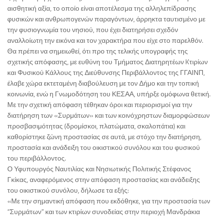
αισθητική αξία, το οποίο είναι αποτέλεσμα της αλληλεπίδρασης
φυσικών και ανθρωπογενών παραγόντων, άρρηκτα ταυτισμένο με
την φυσιογνωμία του νησιού, που έχει διατηρήσει σχεδόν
αναλλοίωτη την εικόνα και τον χαρακτήρα που είχε στο παρελθόν.
Θα πρέπει να σημειωθεί, ότι προ της τελικής υπογραφής της
σχετικής απόφασης, με ευθύνη του Τμήματος Διατηρητέων Kτιρίων
και Φυσικού Κάλλους της Διεύθυνσης Περιβάλλοντος της ΓΓΑΙΝΠ,
έλαβε χώρα εκτεταμένη διαβούλευση με τον Δήμο και την τοπική
κοινωνία, ενώ η Γνωμοδότηση του ΚΕΣΑΑ, υπήρξε ομόφωνα θετική.
Με την σχετική απόφαση τέθηκαν όροι και περιορισμοί για την
διατήρηση των «Συρμάτων» και των κοινόχρηστων διαμορφώσεων
προσβασιμότητας (δρομίσκοι, πλατώματα, σκαλοπάτια) και
καθορίστηκε ζώνη προστασίας σε αυτά, με στόχο την διατήρηση,
προστασία και ανάδειξη του οικιστικού συνόλου και του φυσικού
του περιβάλλοντος.
Ο Υφυπουργός Ναυτιλίας και Νησιωτικής Πολιτικής Στέφανος
Γκίκας, αναφερόμενος στην απόφαση προστασίας και ανάδειξης
του οικιστικού συνόλου, δήλωσε τα εξής:
«Με την σημαντική απόφαση που εκδόθηκε, για την προστασία των
“Συρμάτων” και των κτιρίων συνοδείας στην περιοχή Μανδράκια