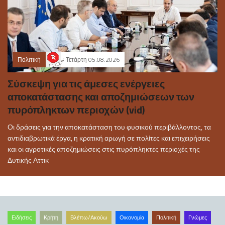
Πολιτική
Τετάρτη 05.08.2026
Σύσκεψη για τις άμεσες ενέργειες
αποκατάστασης και αποζημιώσεων των
πυρόπληκτων περιοχών (vid)
Οι δράσεις για την αποκατάσταση του φυσικού περιβάλλοντος, τα
αντιδιαβρωτικά έργα, η κρατική αρωγή σε πολίτες και επιχειρήσεις
και οι αγροτικές αποζημιώσεις στις πυρόπληκτες περιοχές της
Δυτικής Αττικ
Ειδήσεις
Κρήτη
Βλέπω/Ακούω
Οικονομία
Πολιτική
Γνώμες