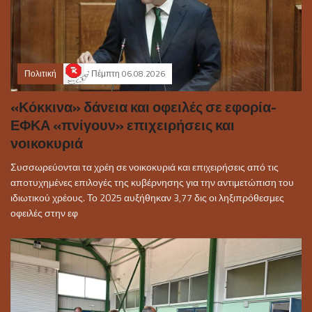
Πολιτική
Πέμπτη 06.08.2026
«Κόκκινα» δάνεια και οφειλές σε εφορία-
ΕΦΚΑ «πνίγουν» επιχειρήσεις και
νοικοκυριά
Συσσωρεύονται τα χρέη σε νοικοκυριά και επιχειρήσεις από τις
αποτυχημένες επιλογές της κυβέρνησης για την αντιμετώπιση του
ιδιωτικού χρέους. Το 2025 αυξήθηκαν 3,77 δις οι ληξιπρόθεσμες
οφειλές στην εφ