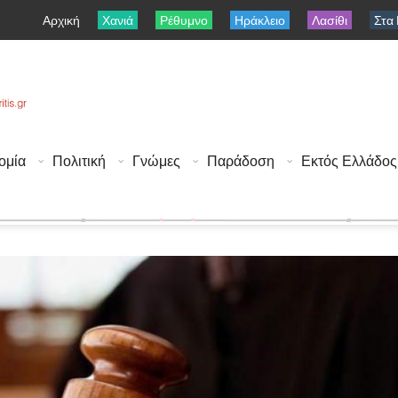
Αρχική
Χανιά
Ρέθυμνο
Ηράκλειο
Λασίθι
Στα
ομία
Πολιτική
Γνώμες
Παράδοση
Εκτός Ελλάδος