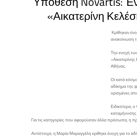
Υπόθεση Novartis: Έ
«Αικατερίνη Κελέσ
Κρίθηκαν ένοχ
ανακοίνωση τ
Την ενοχή τω
«Αικατερίνης
Αθήνας.
Οι κατά κόσμ
αδίκημα της 
ορισμένες από
Ειδικότερα, ο
καταμήνυσης 
Για τις κατηγορίες που αφορούσαν άλλα πρόσωπα, η πρ
Αντίστοιχα, η Μαρία Μαραγγέλη κρίθηκε ένοχη για το α