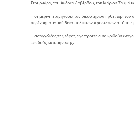
Στουρνάρα, του Ανδρέα Λοβέρδου, του Μάριου Σαλμά κ
Η σημερινή ετυμηγορία του δικαστηρίου ήρθε περίπου
περί χρηματισμού δέκα πολιτικών προσώπων από την φα
Η εισαγγελέας της έδρας είχε προτείνει να κριθούν ένοχ
ψευδούς καταμήνυσης.