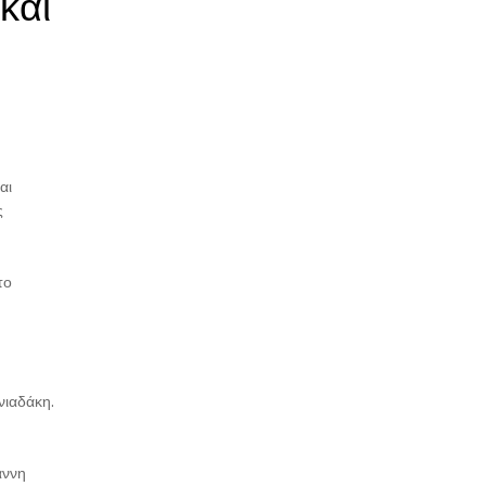
και
ο
αι
ς
το
νιαδάκη.
άννη