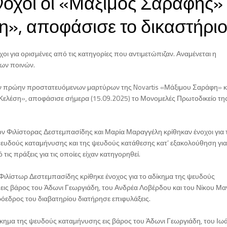
νοχοι οι «Μάξιμος Σαράφης» 
η», αποφάσισε το δικαστήρι
οι για ορισμένες από τις κατηγορίες που αντιμετώπιζαν. Αναμένεται η
ων ποινών.
ν πρώην προστατευόμενων μαρτύρων της Novartis «Μάξιμου Σαράφη» κ
 Κελέση», αποφάσισε σήμερα (15.09.2025) το Μονομελές Πρωτοδικείο τη
ον Φιλίστορας Δεστεμπασίδης και Μαρία Μαραγγέλη κρίθηκαν ένοχοι για 
ψευδούς καταμήνυσης και της ψευδούς κατάθεσης κατ’ εξακολούθηση για
 τις πράξεις για τις οποίες είχαν κατηγορηθεί.
 Φιλίστωρ Δεστεμπασίδης κρίθηκε ένοχος για το αδίκημα της ψευδούς
εις βάρος του Άδωνι Γεωργιάδη, του Ανδρέα Λοβέρδου και του Νίκου Μα
όεδρος του διαβατηρίου διατήρησε επιφυλάξεις.
δίκημα της ψευδούς καταμήνυσης εις βάρος του Άδωνι Γεωργιάδη, του Ιω