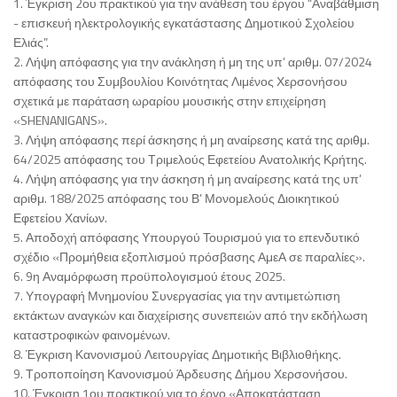
1. Έγκριση 2ου πρακτικού για την ανάθεση του έργου “Αναβάθμιση
- επισκευή ηλεκτρολογικής εγκατάστασης Δημοτικού Σχολείου
Ελιάς”.
2. Λήψη απόφασης για την ανάκληση ή μη της υπ’ αριθμ. 07/2024
απόφασης του Συμβουλίου Κοινότητας Λιμένος Χερσονήσου
σχετικά με παράταση ωραρίου μουσικής στην επιχείρηση
«SHENANIGANS».
3. Λήψη απόφασης περί άσκησης ή μη αναίρεσης κατά της αριθμ.
64/2025 απόφασης του Τριμελούς Εφετείου Ανατολικής Κρήτης.
4. Λήψη απόφασης για την άσκηση ή μη αναίρεσης κατά της υπ’
αριθμ. 188/2025 απόφασης του Β’ Μονομελούς Διοικητικού
Εφετείου Χανίων.
5. Αποδοχή απόφασης Υπουργού Τουρισμού για το επενδυτικό
σχέδιο «Προμήθεια εξοπλισμού πρόσβασης ΑμεΑ σε παραλίες».
6. 9η Αναμόρφωση προϋπολογισμού έτους 2025.
7. Υπογραφή Μνημονίου Συνεργασίας για την αντιμετώπιση
εκτάκτων αναγκών και διαχείρισης συνεπειών από την εκδήλωση
καταστροφικών φαινομένων.
8. Έγκριση Κανονισμού Λειτουργίας Δημοτικής Βιβλιοθήκης.
9. Τροποποίηση Κανονισμού Άρδευσης Δήμου Χερσονήσου.
10. Έγκριση 1ου πρακτικού για το έργο «Αποκατάσταση