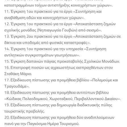
κατεστραμμένων τοίχων αντιστήριξης κοινοχρήστων χώρων».
11. Έγκριση 1ου πρακτικού για το έργο «Συντήρηση και
αναβάθμιση οδών και κοινοχρήστων χώρων».
12. Έγκριση 1ου πρακτικού για το έργο «Αποκατάσταση ζημιών
σχολικής μονάδας (Νηπιαγωγείο Γουβών) από σεισμό».
13. Έγκριση 2ου πρακτικού για το έργο «Αποκατάσταση ζημιών σε
δίκτυα και υποδομές από φυσικές καταστροφές».
14. Έγκριση 1ου πρακτικού για την υπηρεσία «Συντήρηση
αντλητικών συγκροτημάτων γεωτρήσεων».
15. Έγκριση δαπανών πάγιας προκαταβολής Σχολικών Μονάδων.
16. Επιστροφή ποσών ως αχρεωστήτως εισπραχθέντων στον
Σταθάκη Μάριο.
17. Εξειδίκευση πίστωσης για προμήθεια βιβλίου «Πολεμούμε και
Τραγουδάμε».
18. Εξειδίκευση πίστωσης για προμήθεια αντιτύπων βιβλίου
«Κώδικας Πολεοδομικού, Χωροταξικού, Περιβαλλοντικού Δικαίου».
19. Εξειδίκευση πίστωσης για δημιουργία διαδικτυακής πύλης
τουριστικής προβολής.
20. Εξειδίκευση πίστωσης για προμήθεια δύο αναδιπλούμενων
πανό για την Παγκόσμια Ημέρα Τουρισμού.