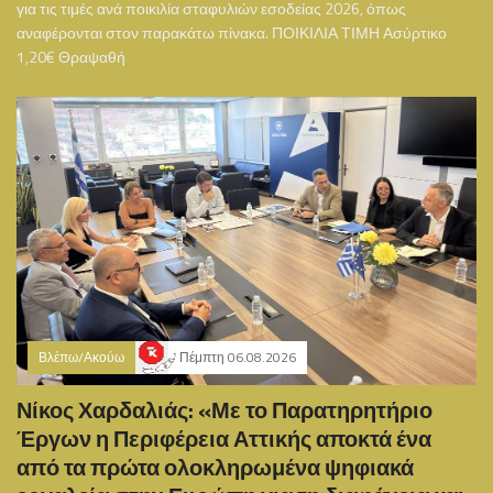
για τις τιμές ανά ποικιλία σταφυλιών εσοδείας 2026, όπως
αναφέρονται στον παρακάτω πίνακα. ΠΟΙΚΙΛΙΑ ΤΙΜΗ Ασύρτικο
1,20€ Θραψαθή
Βλέπω/Ακούω
Πέμπτη 06.08.2026
Νίκος Χαρδαλιάς: «Με το Παρατηρητήριο
Έργων η Περιφέρεια Αττικής αποκτά ένα
από τα πρώτα ολοκληρωμένα ψηφιακά