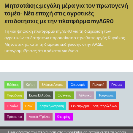
Μητσοτάκης:μεγάλη μέρα για τον πρωτογενή
τομέα- Νέα εποχή στις αγροτικές
επιδοτήσεις με την πλατφόρμα myAGRO
Τη νέα ψηφιακή πλατφόρμα myAGRO για τη διαχείριση των
αγροτικών επιδοτήσεων παρουσίασε ο πρωθυπουργός Κυριάκος
Μητσοτάκης, κατά τη διάρκεια εκδήλωσης στην ΑΑΔΕ,
υπογραμμίζοντας ότι πρόκειται για ένα σ
Ειδήσεις
Κρήτη
Βλέπω/Ακούω
Οικονομία
Πολιτική
Γνώμες
Παράδοση
Εκτός Ελλάδος
Είς Υγείαν
Αθλητικά
Τουρισμός
Γυναίκα
Παιδί
Κρητική διατροφή
Εκνευρίζομαι – Δεν μπορώ άλλο
Πρόσωπα
Αστεία /Τρέλες
Shopping
Συνεχίζοντας την περιήγηση στο typoskritis.gr, αποδέχεστε τη χρήση