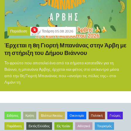
Παράδοση
Τετάρτη 05.08.2026
Έρχεται η 8η Γιορτή Μπανάνας στην Άρβη με
τη στήριξη του Δήμου Βιάννου
Το φρούτο που αποτελεί ένα από τα σήματα κατατεθέν για τη
Βιάννο, η μπανάνα Άρβης, έρχεται και φέτος στο επίκεντρο μέσα
από την 8η Γιορτή Μπανάνας που «ανοίγει τις πύλες της» στο
Λιμάνι τη
Ειδήσεις
Κρήτη
Βλέπω/Ακούω
Οικονομία
Πολιτική
Γνώμες
Παράδοση
Εκτός Ελλάδος
Είς Υγείαν
Αθλητικά
Τουρισμός