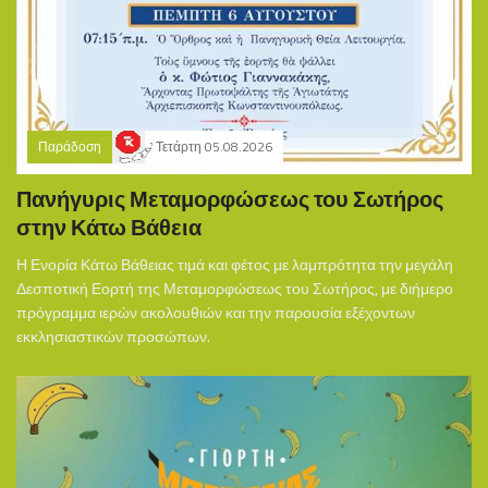
Παράδοση
Τετάρτη 05.08.2026
Πανήγυρις Μεταμορφώσεως του Σωτήρος
στην Κάτω Βάθεια
Η Ενορία Κάτω Βάθειας τιμά και φέτος με λαμπρότητα την μεγάλη
Δεσποτική Εορτή της Μεταμορφώσεως του Σωτήρος, με διήμερο
πρόγραμμα ιερών ακολουθιών και την παρουσία εξέχοντων
εκκλησιαστικών προσώπων.