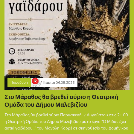
Παράδοση
Πέμπτη 06.08.2026
Στο Μάραθος θα βρεθεί αύριο η Θεατρική
Ομάδα του Δήμου Μαλεβιζίου
Στο Μάραθος θα βρεθεί αύριο Παρασκευή, 7 Αυγούστου στις 21.00,
η Θεατρική Ομάδα του Δήμου Μαλεβιζίου με το έργο "Ο Μίδας έχει
αυτιά γαϊδάρου..." του Μανόλη Κορρέ σε σκηνοθεσία του Δομήνικου