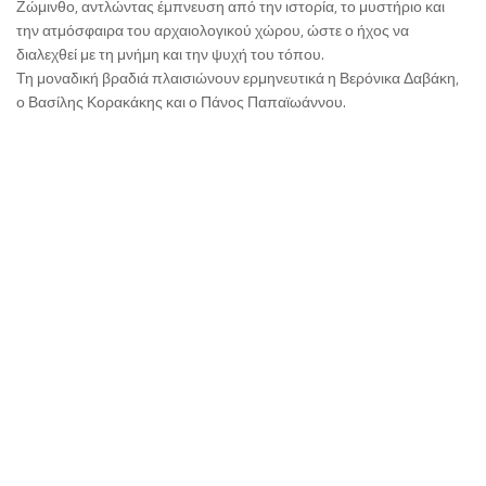
Ζώμινθο, αντλώντας έμπνευση από την ιστορία, το μυστήριο και
την ατμόσφαιρα του αρχαιολογικού χώρου, ώστε ο ήχος να
διαλεχθεί με τη μνήμη και την ψυχή του τόπου.
Τη μοναδική βραδιά πλαισιώνουν ερμηνευτικά η Βερόνικα Δαβάκη,
ο Βασίλης Κορακάκης και ο Πάνος Παπαϊωάννου.