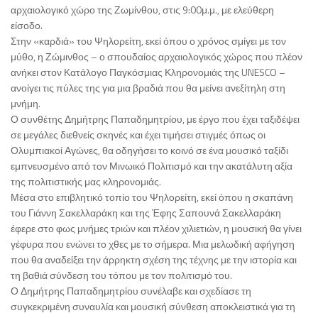
αρχαιολογικό χώρο της Ζωμίνθου, στις 9:00μ.μ., με ελεύθερη
είσοδο.
Στην «καρδιά» του Ψηλορείτη, εκεί όπου ο χρόνος σμίγει με τον
μύθο, η Ζώμινθος – ο σπουδαίος αρχαιολογικός χώρος που πλέον
ανήκει στον Κατάλογο Παγκόσμιας Κληρονομιάς της UNESCO –
ανοίγει τις πύλες της για μια βραδιά που θα μείνει ανεξίτηλη στη
μνήμη.
Ο συνθέτης Δημήτρης Παπαδημητρίου, με έργο που έχει ταξιδέψει
σε μεγάλες διεθνείς σκηνές και έχει τιμήσει στιγμές όπως οι
Ολυμπιακοί Αγώνες, θα οδηγήσει το κοινό σε ένα μουσικό ταξίδι
εμπνευσμένο από τον Μινωικό Πολιτισμό και την ακατάλυτη αξία
της πολιτιστικής μας κληρονομιάς.
Μέσα στο επιβλητικό τοπίο του Ψηλορείτη, εκεί όπου η σκαπάνη
του Γιάννη Σακελλαράκη και της Έφης Σαπουνά Σακελλαράκη
έφερε στο φως μνήμες τριών και πλέον χιλιετιών, η μουσική θα γίνει
γέφυρα που ενώνει το χθες με το σήμερα. Μια μελωδική αφήγηση
που θα αναδείξει την άρρηκτη σχέση της τέχνης με την ιστορία και
τη βαθιά σύνδεση του τόπου με τον πολιτισμό του.
Ο Δημήτρης Παπαδημητρίου συνέλαβε και σχεδίασε τη
συγκεκριμένη συναυλία και μουσική σύνθεση αποκλειστικά για τη