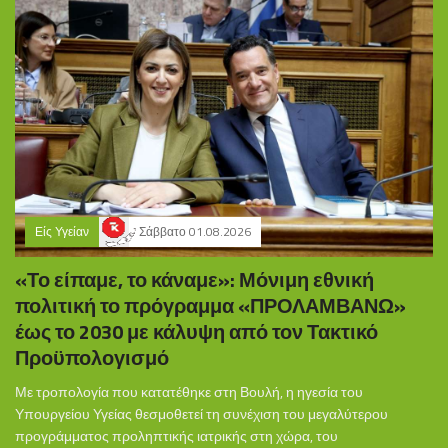
Είς Υγείαν
Σάββατο 01.08.2026
«Το είπαμε, το κάναμε»: Μόνιμη εθνική
πολιτική το πρόγραμμα «ΠΡΟΛΑΜΒΑΝΩ»
έως το 2030 με κάλυψη από τον Τακτικό
Προϋπολογισμό
Με τροπολογία που κατατέθηκε στη Βουλή, η ηγεσία του
Υπουργείου Υγείας θεσμοθετεί τη συνέχιση του μεγαλύτερου
προγράμματος προληπτικής ιατρικής στη χώρα, του