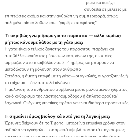
τρωκτικά και έχει
συνδεθεί σε μελέτες με
επιπτώσεις ακόμα και στην ανθρώπινη συμπεριφορά, όπως
αυξημένο ρίσκο λαθών και… “γκρίζες αποφάσεις”
Τι ακριβώς γνωρίζουμε για το παράσιτο — αλλά κυρίως:
μήπως κάνουμε λάθος με τη γάτα μας;
Η γάτα είναι ο τελικός ξενιστής του παράσιτου: παράγει και
αποβάλλει ωοκύστεις μέσω των κοπράνων της, οι οποίες
ωριμάζουν στο περιβάλλον σε 2–4 ημέρες και μπορούν να
μεταδώσουν τη μόλυνση στον άνθρωπο
Ωστόσο, η άμεση επαφή με τη γάτα—οι αγκαλιές, οι γρατζουνιές ή
το τρίχωμα—δεν αποτελεί κίνδυνο
Η μόλυνση του ανθρώπου συμβαίνει μέσω μολυσμένου χώματος,
κακό καθάρισμα της λάσπης/αμμοδόχου ή άπλυτα φρούτα/
λαχανικά. Οι έγκυες γυναίκες πρέπει να είναι ιδιαίτερα προσεκτικές
Τι σημαίνει όμως βιολογικά αυτό για τη λογική μας;
Έρευνες δείχνουν ότι το T. gondii μπορεί να επιμείνει χρόνια στον
ανθρώπινο εγκέφαλο – σε αρκετά υψηλά ποσοστά παγκοσμίως –
και έχει σχετιστεί σε νεότερες μελέτες με αυξημένη πιθανότητα