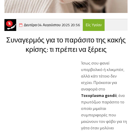
Δευτέρα 04 Αυγούστου 2025 20:56
Είς Υγείαν
Συναγερμός για το παράσιτο της κακής
κρίσης: τι πρέπει να ξέρεις
Ίσως σου φανεί
υπερβολικό ή κλικμπέιτ,
αλλά κάτι τέτοιο δεν
ισχύει. Πρόκειται για
αναφορά στο
Toxoplasma gondii
, ένα
πρωτόζωο παράσιτο το
οποίο μιμείται
συμπεριφορές που
μειώνουν τον φόβο για τη
γάτα όταν μολύνει