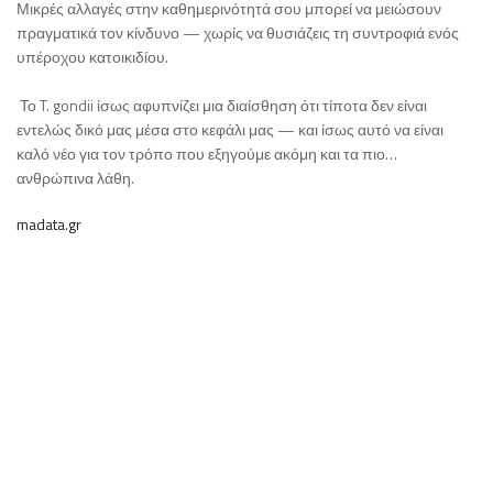
Μικρές αλλαγές στην καθημερινότητά σου μπορεί να μειώσουν
πραγματικά τον κίνδυνο — χωρίς να θυσιάζεις τη συντροφιά ενός
υπέροχου κατοικιδίου.
Το T. gondii ίσως αφυπνίζει μια διαίσθηση ότι τίποτα δεν είναι
εντελώς δικό μας μέσα στο κεφάλι μας — και ίσως αυτό να είναι
καλό νέο για τον τρόπο που εξηγούμε ακόμη και τα πιο…
ανθρώπινα λάθη.
madata.gr