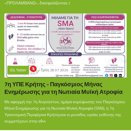
«ΠΡΟΛΑΜΒΑΝΩ», διασφαλίζοντας τ
Είς Υγείαν
Τρίτη 28.07.2026
7η ΥΠΕ Κρήτης - Παγκόσμιος Μήνας
Ενημέρωσης για τη Νωτιαία Μυϊκή Ατροφία
Με αφορμή την 7η Αυγούστου, ημέρα κορύφωσης του Παγκόσμιου
Μήνα Ενημέρωσης για τη Νωτιαία Μυϊκή Ατροφία (SMA), η 7η
Υγειονομική Περιφέρεια Κρήτηςκαι οι μονάδες υγείας ευθύνης της
συμμετέχουν στην εθνι