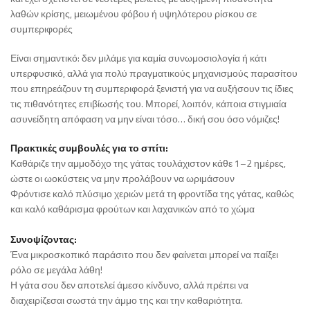
λαθών κρίσης, μειωμένου φόβου ή υψηλότερου ρίσκου σε
συμπεριφορές
Είναι σημαντικό: δεν μιλάμε για καμία συνωμοσιολογία ή κάτι
υπερφυσικό, αλλά για πολύ πραγματικούς μηχανισμούς παρασίτου
που επηρεάζουν τη συμπεριφορά ξενιστή για να αυξήσουν τις ίδιες
τις πιθανότητες επιβίωσής του. Μπορεί, λοιπόν, κάποια στιγμιαία
ασυνείδητη απόφαση να μην είναι τόσο… δική σου όσο νόμιζες!
Πρακτικές συμβουλές για το σπίτι:
Καθάριζε την αμμοδόχο της γάτας τουλάχιστον κάθε 1–2 ημέρες,
ώστε οι ωοκύστεις να μην προλάβουν να ωριμάσουν
Φρόντισε καλό πλύσιμο χεριών μετά τη φροντίδα της γάτας, καθώς
και καλό καθάρισμα φρούτων και λαχανικών από το χώμα
Συνοψίζοντας:
Ένα μικροσκοπικό παράσιτο που δεν φαίνεται μπορεί να παίξει
ρόλο σε μεγάλα λάθη!
Η γάτα σου δεν αποτελεί άμεσο κίνδυνο, αλλά πρέπει να
διαχειρίζεσαι σωστά την άμμο της και την καθαριότητα.