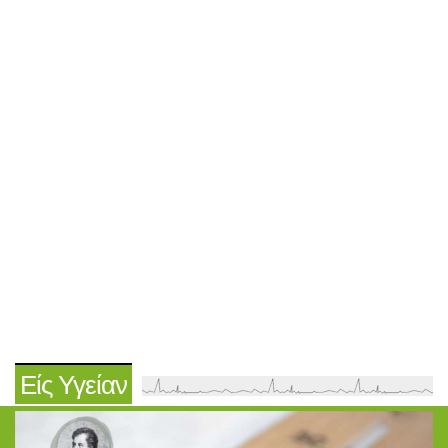
Είς Υγείαν