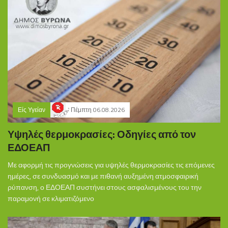
Είς Υγείαν
Πέμπτη 06.08.2026
Υψηλές θερμοκρασίες: Οδηγίες από τον
ΕΔΟΕΑΠ
Με αφορμή τις προγνώσεις για υψηλές θερμοκρασίες τις επόμενες
ημέρες, σε συνδυασμό και με πιθανή αυξημένη ατμοσφαιρική
ρύπανση, ο ΕΔΟΕΑΠ συστήνει στους ασφαλισμένους του την
παραμονή σε κλιματιζόμενο