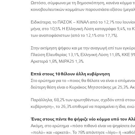
Ωστόσο, σύμφωνα με τη δημοσκόπηση, κανένα κόμμα τη
κοινοβουλευτικών κομμάτων παρουσιάσει εξίσου (μεγαλύ
Ειδικότερα, το ΠΑΣΟΚ – ΚΙΝΑΛ από το 12,7% του Ιουνίο
μήνα, στο 10,5%. Η Ελληνική Λύση καταγράφει 9,4%, το Κ
των αναποφάσιστων (από το 12,1% στο 17,7%).
Στην εκτίμηση ψήφου και με την αναγωγή επί των εγκύ
Πλεύση Ελευθερίας 13,1%, Ελληνική Λύση 11,8%, ΚΚΕ 9%
Αριστερά 1,8%, ΜέΡΑ25 1,3%.
Επτά στους 10 θέλουν άλλη κυβέρνηση
Στο ερώτημα για το «ποιος θα θέλατε να είναι ο επόμε
δεύτερη θέση είναι ο Κυριάκος Μητσοτάκης με 25,3%. Ακ
Παράλληλα, 68,2% των ερωτηθέντων, σχεδόν επτά στους 
κυβέρνηση», το 26,3% επιθυμεί να παραμείνει η ίδια, ε
Ένας στους πέντε θα ψήφιζε νέο κόμμα υπό τον Αλ
Ακόμη, στο ερώτημα «πόσο πιθανό είναι να ψηφίσετε 
«πολύ» και «αρκετά». Το 78% απάντησε «λίγο» ή «καθόλ