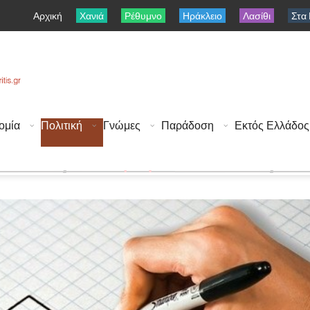
Αρχική
Χανιά
Ρέθυμνο
Ηράκλειο
Λασίθι
Στα
ομία
Πολιτική
Γνώμες
Παράδοση
Εκτός Ελλάδος