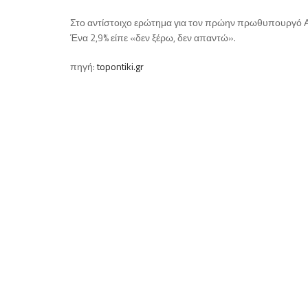
Στο αντίστοιχο ερώτημα για τον πρώην πρωθυπουργό Α
Ένα 2,9% είπε «δεν ξέρω, δεν απαντώ».
πηγή:
topontiki.gr