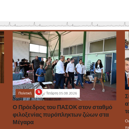
Πολιτική
Τετάρτη 05.08.2026
Σ
α
Ο Πρόεδρος του ΠΑΣΟΚ στον σταθμό
τ
φιλοξενίας πυρόπληκτων ζώων στα
Μέγαρα
Οι
πε