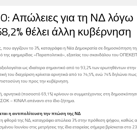
: Απώλειες για τη ΝΔ λόγω
,2% θέλει άλλη κυβέρνηση
ς, που αγγίζουν το 3%, καταγράφει η Νέα Δημοκρατία σε δημοσκόπηση τ
μό της εφημερίδας «Παραπολιτικά», εξαιτίας του σκανδάλου του ΟΠΕΚΕΠ
ξιολογείται ως ιδιαίτερα σημαντικό από το 93,2% των ερωτηθέντων στην
τική του διαχείριση κρίνεται αρνητικά από το 74,5%, ενώ 74% δηλώνει πως 
εµπιστοσύνη του προς την κυβέρνηση.
μή, αρνητικά (ποσοστό 69,1%) κρίνουν οι συμμετέχοντες στη δημοσκόπηση
ΣΟΚ – ΚΙΝΑΛ απέναντι στο ίδιο ζήτημα.
ται η αντιπολίτευση την πτώση της ΝΔ
η φθορά της ΝΔ, καταγράφει απώλεια 3% στην πρόθεση ψήφου, καθώς 
μένου Ιουνίου στις μετρήσεις της ίδια εταιρείας σήμερα βρίσκεται στο 23