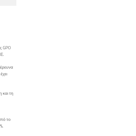
ης GPO
Ε.
 έρευνα
έχει
 και τη
από το
%.