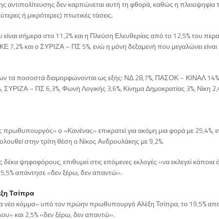
ς αντιπολίτευσης δεν καρπώνεται αυτή τη φθορά, καθώς η πλειοψηφία 
τερες ή μικρότερες) πτωτικές τάσεις.
υ είναι σήμερα στο 11,2% και η Πλεύση Ελευθερίας από το 12,5% του πε
ΚΕ 7,2% και ο ΣΥΡΙΖΑ – ΠΣ 5%, ενώ η μόνη δεξαμενή που μεγαλώνει είναι 
ρων τα ποσοστά διαμορφώνονται ως εξής: ΝΔ 28,7%, ΠΑΣΟΚ – ΚΙΝΑΛ 14%
, ΣΥΡΙΖΑ – ΠΣ 6,3%, Φωνή Λογικής 3,6%, Κίνημα Δημοκρατίας 3%, Νίκη 2,
νος πρωθυπουργός» ο «Κανένας» επικρατεί για ακόμη μια φορά με 25,4%, 
ολουθεί στην τρίτη θέση ο Νίκος Ανδρουλάκης με 9,2%.
δέκα ψηφοφόρους, επιθυμεί στις επόμενες εκλογές «να εκλεγεί κάποια 
νώ 5,5% απάντησε «δεν ξέρω, δεν απαντώ».
έξη Τσίπρα
ένα νέο κόμμα» υπό τον πρώην πρωθυπουργό Αλέξη Τσίπρα, το 19,5% απ
ου» και 2,5% «δεν ξέρω, δεν απαντώ».