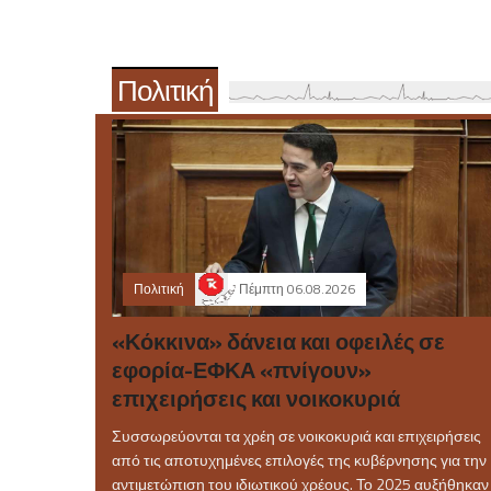
Πολιτική
Πολιτική
Πέμπτη 06.08.2026
«Κόκκινα» δάνεια και οφειλές σε
εφορία-ΕΦΚΑ «πνίγουν»
επιχειρήσεις και νοικοκυριά
Συσσωρεύονται τα χρέη σε νοικοκυριά και επιχειρήσεις
από τις αποτυχημένες επιλογές της κυβέρνησης για την
αντιμετώπιση του ιδιωτικού χρέους. Το 2025 αυξήθηκαν