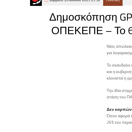
Δημοσκόπηση GPO
ΟΠΕΚΕΠΕ – Το 68
Νέες απώλειε
για λογαριασ
Το σκάνδαλο α
και η κυβερνη
κλονιστεί η 
Την ίδια στιγ
στάση του ΠΑ
Δεν καρπώνε
Όσον αφορά τ
26% του περασ