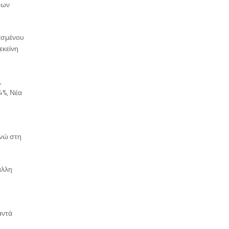
των
ρασμένου
εκείνη
,
4%, Νέα
ενώ στη
άλλη
αντά