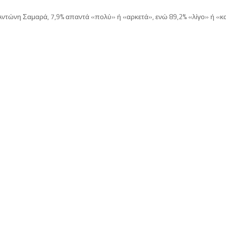
ντώνη Σαμαρά, 7,9% απαντά «πολύ» ή «αρκετά», ενώ 89,2% «λίγο» ή «κ