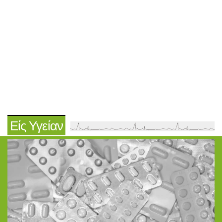
Είς Υγείαν