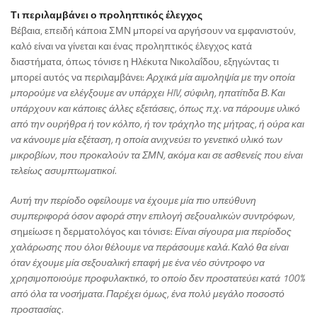
Τι περιλαμβάνει ο προληπτικός έλεγχος
Βέβαια, επειδή κάποια ΣΜΝ μπορεί να αργήσουν να εμφανιστούν,
καλό είναι να γίνεται και ένας προληπτικός έλεγχος κατά
διαστήματα, όπως τόνισε η Ηλέκυτα Νικολαΐδου, εξηγώντας τι
μπορεί αυτός να περιλαμβάνει:
Αρχικά μία αιμοληψία με την οποία
μπορούμε να ελέγξουμε αν υπάρχει HIV, σύφιλη, ηπατίτιδα Β. Και
υπάρχουν και κάποιες άλλες εξετάσεις, όπως π.χ. να πάρουμε υλικό
από την ουρήθρα ή τον κόλπο, ή τον τράχηλο της μήτρας, ή ούρα και
να κάνουμε μία εξέταση, η οποία ανιχνεύει το γενετικό υλικό των
μικροβίων, που προκαλούν τα ΣΜΝ, ακόμα και σε ασθενείς που είναι
τελείως ασυμπτωματικοί.
Αυτή την περίοδο οφείλουμε να έχουμε μία πιο υπεύθυνη
συμπεριφορά όσον αφορά στην επιλογή σεξουαλικών συντρόφων,
σημείωσε η δερματολόγος και τόνισε:
Είναι σίγουρα μια περίοδος
χαλάρωσης που όλοι θέλουμε να περάσουμε καλά. Καλό θα είναι
όταν έχουμε μία σεξουαλική επαφή με ένα νέο σύντροφο να
χρησιμοποιούμε προφυλακτικό, το οποίο δεν προστατεύει κατά 100%
από όλα τα νοσήματα. Παρέχει όμως, ένα πολύ μεγάλο ποσοστό
προστασίας.