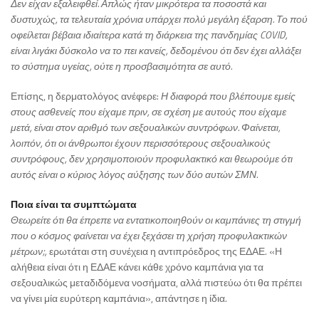
Δεν είχαν εξαλειφθεί. Απλώς ήταν μικρότερα τα ποσοστά και
δυστυχώς, τα τελευταία χρόνια υπάρχει πολύ μεγάλη έξαρση. Το πού
οφείλεται βέβαια ιδιαίτερα κατά τη διάρκεια της πανδημίας COVID,
είναι λιγάκι δύσκολο να το πει κανείς, δεδομένου ότι δεν έχει αλλάξει
το σύστημα υγείας, ούτε η προσβασιμότητα σε αυτό.
Επίσης, η δερματολόγος ανέφερε:
Η διαφορά που βλέπουμε εμείς
στους ασθενείς που είχαμε πριν, σε σχέση με αυτούς που είχαμε
μετά, είναι στον αριθμό των σεξουαλικών συντρόφων. Φαίνεται,
λοιπόν, ότι οι άνθρωποι έχουν περισσότερους σεξουαλικούς
συντρόφους, δεν χρησιμοποιούν προφυλακτικό και θεωρούμε ότι
αυτός είναι ο κύριος λόγος αύξησης των δύο αυτών ΣΜΝ.
Ποια είναι τα συμπτώματα
Θεωρείτε ότι θα έπρεπε να εντατικοποιηθούν οι καμπάνιες τη στιγμή
που ο κόσμος φαίνεται να έχει ξεχάσει τη χρήση προφυλακτικών
μέτρων;,
ερωτάται στη συνέχεια η αντιπρόεδρος της ΕΔΑΕ. «Η
αλήθεια είναι ότι η ΕΔΑΕ κάνει κάθε χρόνο καμπάνια για τα
σεξουαλικώς μεταδιδόμενα νοσήματα, αλλά πιστεύω ότι θα πρέπει
να γίνει μία ευρύτερη καμπάνια», απάντησε η ίδια.