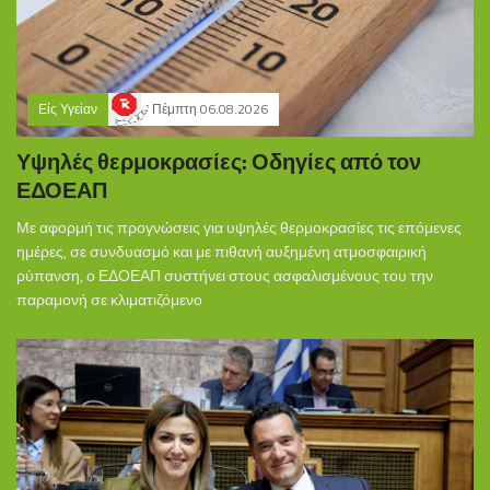
Είς Υγείαν
Πέμπτη 06.08.2026
Υψηλές θερμοκρασίες: Οδηγίες από τον
ΕΔΟΕΑΠ
Με αφορμή τις προγνώσεις για υψηλές θερμοκρασίες τις επόμενες
ημέρες, σε συνδυασμό και με πιθανή αυξημένη ατμοσφαιρική
ρύπανση, ο ΕΔΟΕΑΠ συστήνει στους ασφαλισμένους του την
παραμονή σε κλιματιζόμενο