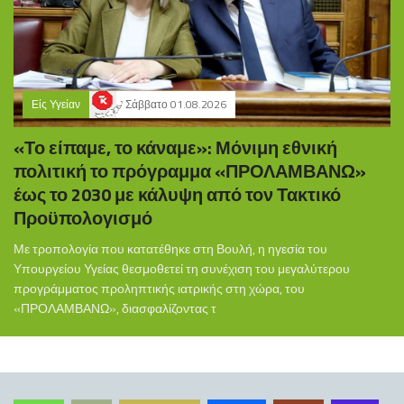
Είς Υγείαν
Σάββατο 01.08.2026
«Το είπαμε, το κάναμε»: Μόνιμη εθνική
πολιτική το πρόγραμμα «ΠΡΟΛΑΜΒΑΝΩ»
έως το 2030 με κάλυψη από τον Τακτικό
Προϋπολογισμό
Με τροπολογία που κατατέθηκε στη Βουλή, η ηγεσία του
Υπουργείου Υγείας θεσμοθετεί τη συνέχιση του μεγαλύτερου
προγράμματος προληπτικής ιατρικής στη χώρα, του
«ΠΡΟΛΑΜΒΑΝΩ», διασφαλίζοντας τ