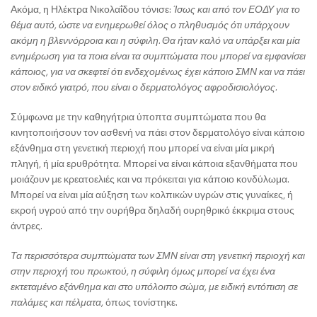
Ακόμα, η Ηλέκτρα Νικολαΐδου τόνισε:
Ίσως και από τον ΕΟΔΥ για το
θέμα αυτό, ώστε να ενημερωθεί όλος ο πληθυσμός ότι υπάρχουν
ακόμη η βλεννόρροια και η σύφιλη. Θα ήταν καλό να υπάρξει και μία
ενημέρωση για τα ποια είναι τα συμπτώματα που μπορεί να εμφανίσει
κάποιος, για να σκεφτεί ότι ενδεχομένως έχει κάποιο ΣΜΝ και να πάει
στον ειδικό γιατρό, που είναι ο δερματολόγος αφροδισιολόγος.
Σύμφωνα με την καθηγήτρια ύποπτα συμπτώματα που θα
κινητοποιήσουν τον ασθενή να πάει στον δερματολόγο είναι κάποιο
εξάνθημα στη γενετική περιοχή που μπορεί να είναι μία μικρή
πληγή, ή μία ερυθρότητα. Μπορεί να είναι κάποια εξανθήματα που
μοιάζουν με κρεατοελιές και να πρόκειται για κάποιο κονδύλωμα.
Μπορεί να είναι μία αύξηση των κολπικών υγρών στις γυναίκες, ή
εκροή υγρού από την ουρήθρα δηλαδή ουρηθρικό έκκριμα στους
άντρες.
Τα περισσότερα συμπτώματα των ΣΜΝ είναι στη γενετική περιοχή και
στην περιοχή του πρωκτού, η σύφιλη όμως μπορεί να έχει ένα
εκτεταμένο εξάνθημα και στο υπόλοιπο σώμα, με ειδική εντόπιση σε
παλάμες και πέλματα,
όπως τονίστηκε.