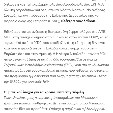
δήλωσε η καθηγήτρια Δερματολογίας-Αφροδισιολογίας ΕΚΠΑ, Α’
Κλινική Αφροδισίων και Δερματικών Νόσων Νοσοκομείο
Ανδρέας
Συγγρός
και αντιπρόεδρος της Ελληνικής Δερματολογικής και
Αφροδισιολογικής Εταιρείας (ΕΔΑΕ),
Ηλέκτρα Νικολαΐδου.
Ειδικότερα, όπως ανέφερε η διακεκριμένη δερματολόγος στο ΑΠΕ-
ΜΠΕ, στη συνέχεια δημοσιοποιήθηκαν τα στοιχεία του ΕΟΔΥ, και τα
ευρωπαϊκά από το ECDC, που κατέδειξαν ότι η τάση αυτή δεν είναι
κάτι που περιορίζεται στην Ελλάδα, αλλά υπάρχει τόσο στην
Ευρώπη όσο και στην Αμερική. Η Ηλέκτρα Νικολαΐδου τόνισε:
Μία
πολύ μεγάλη αύξηση σε αυτά τα δύο νοσήματα. Όχι σε όλα τα
Σεξουαλικώς Μεταδιδόμενα Νοσήματα (ΣΜΝ), γιατί στα κονδυλώματα
παρατηρούμε στο νοσοκομείο μία μείωση, που πιθανώς να οφείλεται
στο πρόγραμμα εμβολιασμού που εφαρμόζεται την τελευταία 20ετία
την Ελλάδα για τους ιούς HPV.
Οι βασικοί ένοχοι για τα κρούσματα στη σύφιλη
Π
ώς εξηγείται όμως η επαναφορά νοσημάτων του Μεσαίωνα;,
ερωτάται εύλογα η καθηγήτρια.
Δεν είναι νοσήματα του Μεσαίωνα
,
απαντά η ίδια και προσθέτει:
Υπάρχει η σύφιλη και η βλεννόρροια.