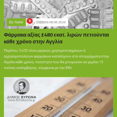
Είς Υγείαν
Σάββατο 08.08.2026
Φάρμακα αξίας £480 εκατ. λιρών πετιούνται
κάθε χρόνο στην Αγγλία
Περίπου 3.400 τόνοι μερικώς χρησιμοποιημένων ή
αχρησιμοποίητων φαρμάκων καταλήγουν στα απορρίμματα στην
Αγγλία κάθε χρόνο, ποσότητα που θα μπορούσε να γεμίσει 75
πισίνες κολύμβησης, σύμφωνα με την Εθν