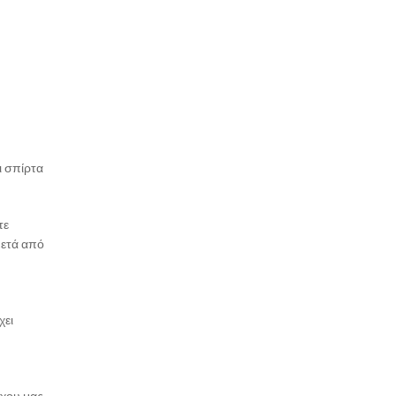
ι σπίρτα
τε
μετά από
χει
γχου μας