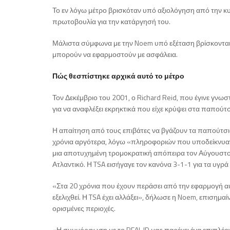
Το εν λόγω μέτρο βρισκόταν υπό αξιολόγηση από την
πρωτοβουλία για την κατάργησή του.
Μάλιστα σύμφωνα με την Noem υπό εξέταση βρίσκονται
μπορούν να εφαρμοστούν με ασφάλεια.
Πώς θεσπίστηκε αρχικά αυτό το μέτρο
Τον Δεκέμβριο του 2001, ο Richard Reid, που έγινε γν
για να αναφλέξει εκρηκτικά που είχε κρύψει στα παπούτ
Η απαίτηση από τους επιβάτες να βγάζουν τα παπούτσια
χρόνια αργότερα, λόγω «πληροφοριών που υποδείκνυαν 
μια αποτυχημένη τρομοκρατική απόπειρα τον Αύγουστο τ
Ατλαντικό. Η TSA εισήγαγε τον κανόνα 3-1-1 για τα υγρ
«Στα 20 χρόνια που έχουν περάσει από την εφαρμογή αυτ
εξελιχθεί. Η TSA έχει αλλάξει», δήλωσε η Noem, επισ
ορισμένες περιοχές.
«Η συμμόρφωση με το REAL ID μας παρέχει ένα επιπλέο