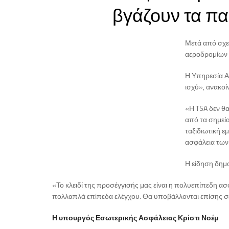
βγάζουν τα πα
Μετά από σχε
αεροδρομίων σ
Η Υπηρεσία Α
ισχύ», ανακοί
«Η TSA δεν θα
από τα σημεία
ταξιδιωτική ε
ασφάλεια των
Η είδηση δημο
«Το κλειδί της προσέγγισής μας είναι η πολυεπίπεδη α
πολλαπλά επίπεδα ελέγχου. Θα υποβάλλονται επίσης σ
Η υπουργός Εσωτερικής Ασφάλειας Κρίστι Νοέμ