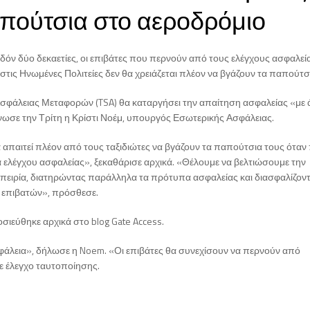
πούτσια στο αεροδρόμιο
δόν δύο δεκαετίες, οι επιβάτες που περνούν από τους ελέγχους ασφαλεί
τις Ηνωμένες Πολιτείες δεν θα χρειάζεται πλέον να βγάζουν τα παπούτσ
σφάλειας Μεταφορών (TSA) θα καταργήσει την απαίτηση ασφαλείας «με
νωσε την Τρίτη η Κρίστι Νοέμ, υπουργός Εσωτερικής Ασφάλειας.
 απαιτεί πλέον από τους ταξιδιώτες να βγάζουν τα παπούτσια τους όταν
 ελέγχου ασφαλείας», ξεκαθάρισε αρχικά. «Θέλουμε να βελτιώσουμε την
μπειρία, διατηρώντας παράλληλα τα πρότυπα ασφαλείας και διασφαλίζον
 επιβατών», πρόσθεσε.
σιεύθηκε αρχικά στο blog Gate Access.
σφάλεια», δήλωσε η Noem. «Οι επιβάτες θα συνεχίσουν να περνούν από
ε έλεγχο ταυτοποίησης.