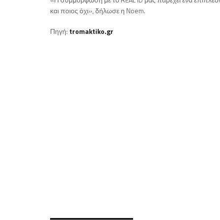
και ποιος όχι», δήλωσε η Noem.
Πηγή:
tromaktiko.gr