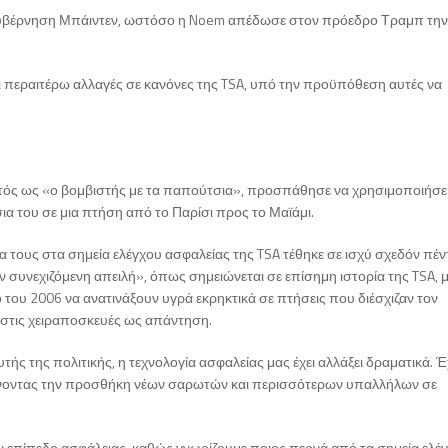
 κυβέρνηση Μπάιντεν, ωστόσο η Noem απέδωσε στον πρόεδρο Τραμπ την
 περαιτέρω αλλαγές σε κανόνες της TSA, υπό την προϋπόθεση αυτές να
ωστός ως «ο βομβιστής με τα παπούτσια», προσπάθησε να χρησιμοποιήσε
σια του σε μια πτήση από το Παρίσι προς το Μαϊάμι.
 τους στα σημεία ελέγχου ασφαλείας της TSA τέθηκε σε ισχύ σχεδόν πέν
συνεχιζόμενη απειλή», όπως σημειώνεται σε επίσημη ιστορία της TSA, 
ου 2006 να ανατινάξουν υγρά εκρηκτικά σε πτήσεις που διέσχιζαν τον
ά στις χειραποσκευές ως απάντηση.
ής της πολιτικής, η τεχνολογία ασφαλείας μας έχει αλλάξει δραματικά. Έ
ημαίνοντας την προσθήκη νέων σαρωτών και περισσότερων υπαλλήλων σε
ν επίπεδο ασφάλειας, καθώς γνωρίζουμε ποιος περνά από τα σημεία ελέ