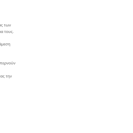
ας των
ια τους.
 άμεση
 περνούν
τας την