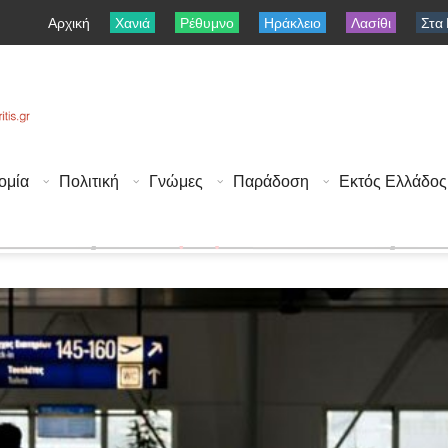
Αρχική
Χανιά
Ρέθυμνο
Ηράκλειο
Λασίθι
Στα
ομία
Πολιτική
Γνώμες
Παράδοση
Εκτός Ελλάδος