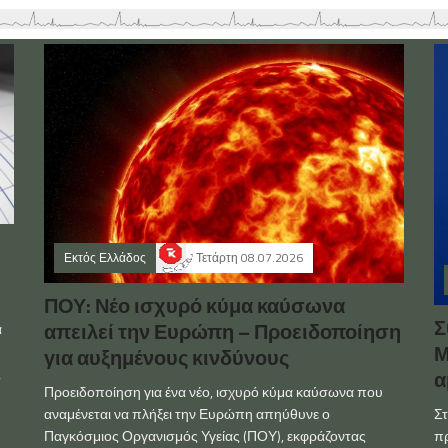
Εκτός Ελλάδος
Τετάρτη 08.07.2026
ΠΟΥ: Νέο ισχυρό κύμα καύσωνα
Σ
απειλεί την Ευρώπη – Προειδοποίηση
α
Μ
για αυξημένους κινδύνους
ς
α
Προειδοποίηση για ένα νέο, ισχυρό κύμα καύσωνα που
Στ
αναμένεται να πλήξει την Ευρώπη απηύθυνε ο
πρ
Παγκόσμιος Οργανισμός Υγείας (ΠΟΥ), εκφράζοντας