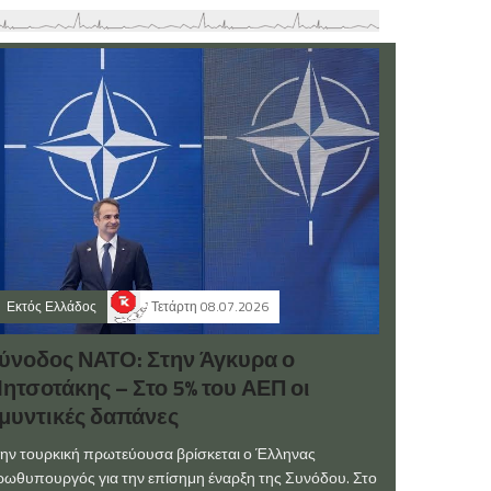
Εκτός Ελλάδος
Τετάρτη 08.07.2026
ύνοδος ΝΑΤΟ: Στην Άγκυρα ο
ητσοτάκης – Στο 5% του ΑΕΠ οι
μυντικές δαπάνες
ην τουρκική πρωτεύουσα βρίσκεται ο Έλληνας
ωθυπουργός για την επίσημη έναρξη της Συνόδου. Στο