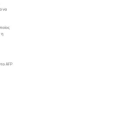
ς
α να
ποίος
 η
στο AFP