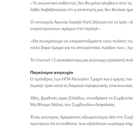
«Το σιωνιστικό καθεστώς δεν θα μείνει αλώβητο από τις 
λάβει διαβεβαιώσεις ότι η απάντησή μας δεν θα είναι ημι
Ο υπουργός Άμυνας Ισραήλ Κατζ δήλωσε ότι το Ιράν «ξ
συγκεντρώσεων αμάχων στο Ισραήλ».
«Θα συνεχίσουμε να υπερασπιζόμαστε τους πολίτες του
πολύ βαρύ τίμημα για τις αποτρόπαιες πράξεις του», π
Το Channel 12 επικαλέστηκε μια ανώνυμη ισραηλινή πολι
Παγκόσμια ανησυχία
Ο πρόεδρος των ΗΠΑ Ντόναλντ Τραμπ και ο εμίρης του
Ισραήλ-Ιράν κατά τη διάρκεια τηλεφωνικής επικοινωνία
Χθες, βραδινές ώρες Ελλάδος, συνεδρίασε το Συμβούλι
Μη Μόνιμο Μέλος του Συμβουλίου Ασφαλείας.
Ένας ανώτερος Αμερικανός αξιωματούχος λέει στο Συμβ
προτέρων ότι οι επιθέσεις που εξαπέλυσε νωρίτερα σήμ