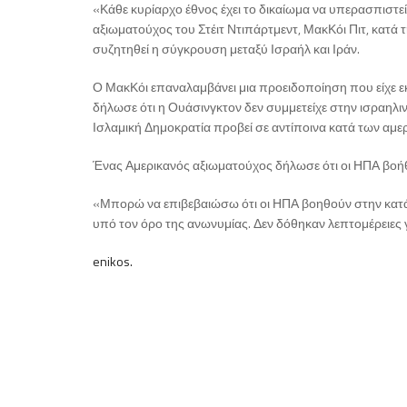
«Κάθε κυρίαρχο έθνος έχει το δικαίωμα να υπερασπιστεί
αξιωματούχος του Στέιτ Ντιπάρτμεντ, ΜακΚόι Πιτ, κατά
συζητηθεί η σύγκρουση μεταξύ Ισραήλ και Ιράν.
Ο ΜακΚόι επαναλαμβάνει μια προειδοποίηση που είχε 
δήλωσε ότι η Ουάσινγκτον δεν συμμετείχε στην ισραηλινή
Ισλαμική Δημοκρατία προβεί σε αντίποινα κατά των αμ
Ένας Αμερικανός αξιωματούχος δήλωσε ότι οι ΗΠΑ βοήθη
«Μπορώ να επιβεβαιώσω ότι οι ΗΠΑ βοηθούν στην κατ
υπό τον όρο της ανωνυμίας. Δεν δόθηκαν λεπτομέρειες 
enikos.