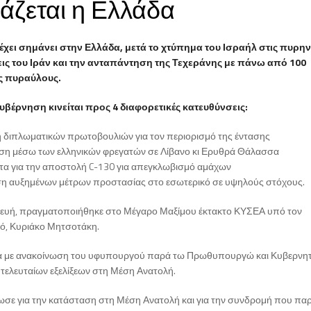
άζεται η Ελλάδα
χει σημάνει στην Ελλάδα, μετά το χτύπημα του Ισραήλ στις πυρην
ις του Ιράν και την ανταπάντηση της Τεχεράνης με πάνω από 100
ς πυραύλους.
υβέρνηση κινείται προς 4 διαφορετικές κατευθύνσεις:
 διπλωματικών πρωτοβουλιών για τον περιορισμό της έντασης
ση μέσω των ελληνικών φρεγατών σε Λίβανο κι Ερυθρά Θάλασσα
ητα για την αποστολή C-130 για απεγκλωβισμό αμάχων
ση αυξημένων μέτρων προστασίας στο εσωτερικό σε υψηλούς στόχους.
ευή, πραγματοποιήθηκε στο Μέγαρο Μαξίμου έκτακτο ΚΥΣΕΑ υπό τον
, Κυριάκο Μητσοτάκη.
να με ανακοίνωση του υφυπουργού παρά τω Πρωθυπουργώ και Κυβερνητ
τελευταίων εξελίξεων στη Μέση Ανατολή.
σε για την κατάσταση στη Μέση Ανατολή και για την συνδρομή που παρ