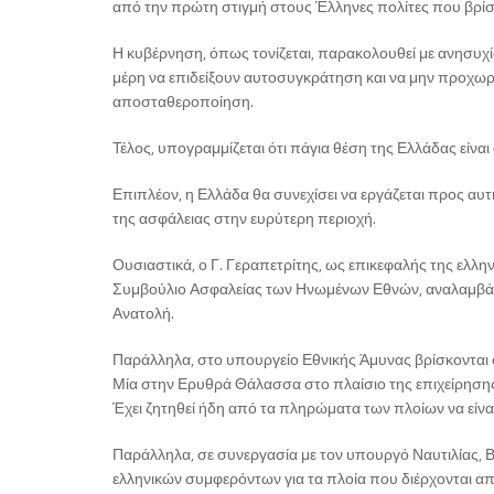
από την πρώτη στιγμή στους Έλληνες πολίτες που βρίσκ
Η κυβέρνηση, όπως τονίζεται, παρακολουθεί με ανησυχία
μέρη να επιδείξουν αυτοσυγκράτηση και να μην προχω
αποσταθεροποίηση.
Τέλος, υπογραμμίζεται ότι πάγια θέση της Ελλάδας είναι
Επιπλέον, η Ελλάδα θα συνεχίσει να εργάζεται προς αυ
της ασφάλειας στην ευρύτερη περιοχή.
Ουσιαστικά, ο Γ. Γεραπετρίτης, ως επικεφαλής της ελλη
Συμβούλιο Ασφαλείας των Ηνωμένων Εθνών, αναλαμβάν
Ανατολή.
Παράλληλα, στο υπουργείο Εθνικής Άμυνας βρίσκονται 
Μία στην Ερυθρά Θάλασσα στο πλαίσιο της επιχείρησης A
Έχει ζητηθεί ήδη από τα πληρώματα των πλοίων να είναι
Παράλληλα, σε συνεργασία με τον υπουργό Ναυτιλίας, Βασ
ελληνικών συμφερόντων για τα πλοία που διέρχονται από