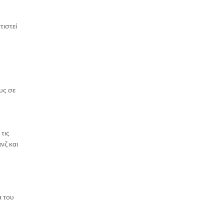
τιστεί
υς σε
 τις
νζ και
α του