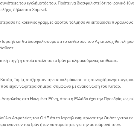
συνέπειες του εγκλήματός του. Πρέπει να διασφαλιστεί ότι το ιρανικό έθν
τελής», δήλωσε ο Χαμενεΐ.
επέρασε τις κόκκινες γραμμές αφότου τόλμησε να εκτοξεύσει πυραύλους 
 Ισραήλ και θα διασφαλίσουμε ότι το καθεστώς του Αγιατολάχ θα πληρώσ
ρόσθεσε.
τική πηγή η οποία απείλησε το Ιράν με κλιμακούμενες επιθέσεις.
 Κατάρ, Ταμίμ, συζήτησαν την αποκλιμάκωση της συνεχιζόμενης σύγκρο
ς που είχαν νωρίτερα σήμερα, σύμφωνα με ανακοίνωση του Κατάρ.
ο Ασφαλείας στα Ηνωμένα Έθνη, όπου η Ελλάδα έχει την Προεδρία, ως ε
ούλιο Ασφαλείας του ΟΗΕ ότι το Ισραήλ ενημέρωσε την Ουάσινγκτον εκ
ερα εναντίον του Ιράν ήταν «απαραίτητες για την αυτοάμυνά του».