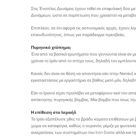
Στις Ένοπλες Δυνάμεις έχουν τεθεί σε επιφυλακή δύο μ
Δυνάμεων, ώστε σε περίπτωση που χρειαστεί να μεταβο
Επιπλέον, σε ότι αφορά τις αστυνομικές αρχές, έχουν 
επικινδυνότητας, όπως για παράδειγμα πρεσβείες.
Πυρηνικό χτύπημα;
Ένα από τα βασικά ερωτήματα που γεννώνται είναι αν με 
χρόνια το Ιράν από το στόχο τους, δηλαδή τον εμπλουτι
Κανείς δεν είναι σε θέση να απαντήσει εάν στην Νατάνζ κ
εγκαταστάσεις με εργαστήρια σε βάθος μισό μίλι, δηλαδ
Εάν οι Ιρανοί είχαν προλάβει να μεταφέρουν εκεί τον απ
απόκτησης πυρηνικής βόμβας. Μία βόμβα που ίσως την 
Η επίθεση στο Ισραήλ
Το Ιράν εξαπέλυσε χθες το βράδυ κύματα επιθέσεων με 
χώρα σε καταφύγια, καθώς ο ουρανός γέμιζε με φωτεινές
αναχαιτίσεις των συστημάτων του Iron Dome αλλά και της