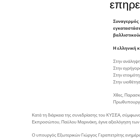
επηρε
Συναγερμός έ
εγκαταστάσε
βαλλιστικού
Η ελληνική κ
Στην ανάληψη
Στην εγρήγορ
Στην ετοιμότ
Στην υιοθέτη
Χθες, Παρασκ
Πρωθυπουργό
Κατά τη διάρκεια της συνεδρίασης του ΚΥΣΕΑ, σύμφω
Εκπροσώπου, Παύλου Μαρινάκη, έγινε αξιολόγηση των 
Ο υπουργός Εξωτερικών Γιώργος Γεραπετρίτης ενημέρω