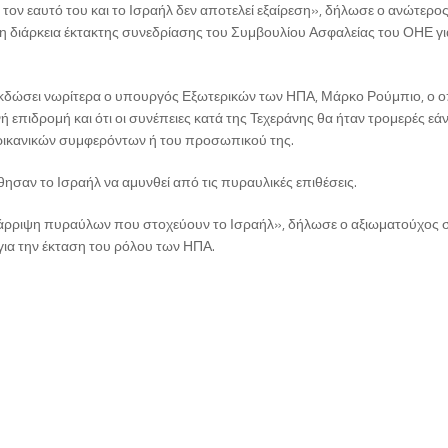
 τον εαυτό του και το Ισραήλ δεν αποτελεί εξαίρεση», δήλωσε ο ανώτερο
 τη διάρκεια έκτακτης συνεδρίασης του Συμβουλίου Ασφαλείας του ΟΗΕ γι
εκδώσει νωρίτερα ο υπουργός Εξωτερικών των ΗΠΑ, Μάρκο Ρούμπιο, ο ο
 επιδρομή και ότι οι συνέπειες κατά της Τεχεράνης θα ήταν τρομερές εάν
ερικανικών συμφερόντων ή του προσωπικού της.
σαν το Ισραήλ να αμυνθεί από τις πυραυλικές επιθέσεις.
άρριψη πυραύλων που στοχεύουν το Ισραήλ», δήλωσε ο αξιωματούχος 
για την έκταση του ρόλου των ΗΠΑ.