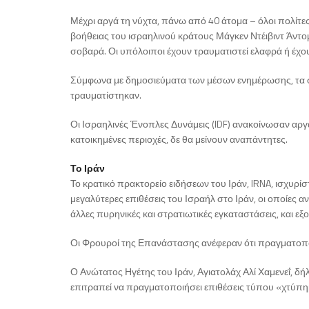
Μέχρι αργά τη νύχτα, πάνω από 40 άτομα – όλοι πολίτε
βοήθειας του ισραηλινού κράτους Μάγκεν Ντέιβιντ Άντομ
σοβαρά. Οι υπόλοιποι έχουν τραυματιστεί ελαφρά ή έχο
Σύμφωνα με δημοσιεύματα των μέσων ενημέρωσης, τα σ
τραυματίστηκαν.
Οι Ισραηλινές Ένοπλες Δυνάμεις (IDF) ανακοίνωσαν αργά
κατοικημένες περιοχές, δε θα μείνουν αναπάντητες.
Το Ιράν
Το κρατικό πρακτορείο ειδήσεων του Ιράν, IRNA, ισχυρίσ
μεγαλύτερες επιθέσεις του Ισραήλ στο Ιράν, οι οποίες 
άλλες πυρηνικές και στρατιωτικές εγκαταστάσεις, και ε
Οι Φρουροί της Επανάστασης ανέφεραν ότι πραγματοπο
Ο Ανώτατος Ηγέτης του Ιράν, Αγιατολάχ Αλί Χαμενεΐ, δήλ
επιτραπεί να πραγματοποιήσει επιθέσεις τύπου «χτύπη