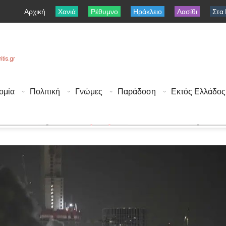
Αρχική
Χανιά
Ρέθυμνο
Ηράκλειο
Λασίθι
Στα
ομία
Πολιτική
Γνώμες
Παράδοση
Εκτός Ελλάδος