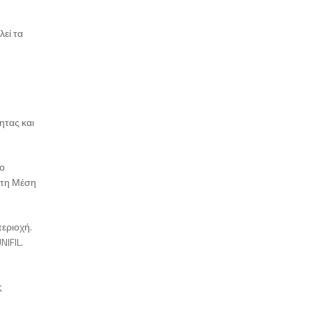
λεί τα
ητας και
το
στη Μέση
εριοχή.
NIFIL.
ς