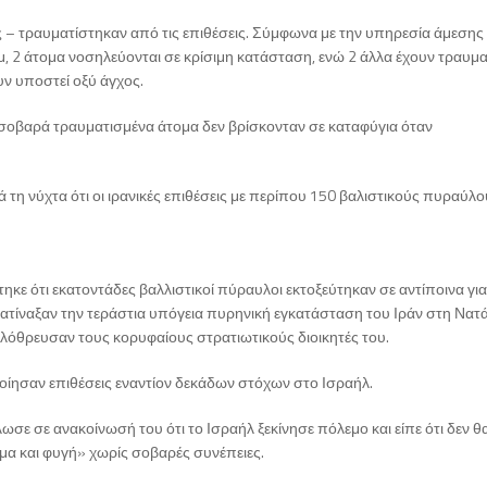
ς – τραυματίστηκαν από τις επιθέσεις. Σύμφωνα με την υπηρεσία άμεσης
, 2 άτομα νοσηλεύονται σε κρίσιμη κατάσταση, ενώ 2 άλλα έχουν τραυμα
υν υποστεί οξύ άγχος.
οβαρά τραυματισμένα άτομα δεν βρίσκονταν σε καταφύγια όταν
 τη νύχτα ότι οι ιρανικές επιθέσεις με περίπου 150 βαλιστικούς πυραύλο
τηκε ότι εκατοντάδες βαλλιστικοί πύραυλοι εκτοξεύτηκαν σε αντίποινα για
ανατίναξαν την τεράστια υπόγεια πυρηνική εγκατάσταση του Ιράν στη Νατά
ξολόθρευσαν τους κορυφαίους στρατιωτικούς διοικητές του.
ίησαν επιθέσεις εναντίον δεκάδων στόχων στο Ισραήλ.
ωσε σε ανακοίνωσή του ότι το Ισραήλ ξεκίνησε πόλεμο και είπε ότι δεν θ
μα και φυγή» χωρίς σοβαρές συνέπειες.