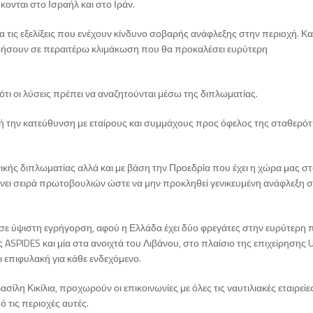
ονται στο Ισραήλ και στο Ιράν.
 τις εξελίξεις που ενέχουν κίνδυνο σοβαρής ανάφλεξης στην περιοχή. Κα
ρήσουν σε περαιτέρω κλιμάκωση που θα προκαλέσει ευρύτερη
 ότι οι λύσεις πρέπει να αναζητούνται μέσω της διπλωματίας.
τή την κατεύθυνση με εταίρους και συμμάχους προς όφελος της σταθερότ
νικής διπλωματίας αλλά και με βάση την Προεδρία που έχει η χώρα μας σ
ει σειρά πρωτοβουλιών ώστε να μην προκληθεί γενικευμένη ανάφλεξη 
σε ύψιστη εγρήγορση, αφού η Ελλάδα έχει δύο φρεγάτες στην ευρύτερη π
SPIDES και μία στα ανοιχτά του Λιβάνου, στο πλαίσιο της επιχείρησης U
 επιφυλακή για κάθε ενδεχόμενο.
ίλη Κικίλια, προχωρούν οι επικοινωνίες με όλες τις ναυτιλιακές εταιρείε
 τις περιοχές αυτές.