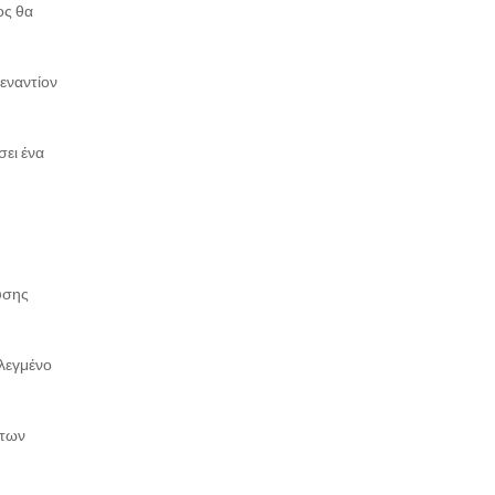
ος θα
εναντίον
ει ένα
υσης
κλεγμένο
 των