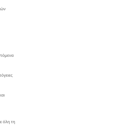
κών
επόμενα
πόγειες
και
ε όλη τη