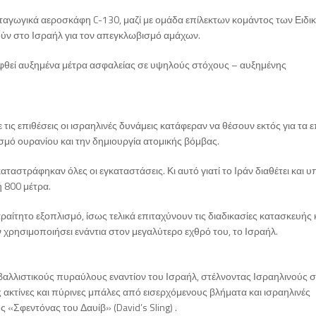
εταγωγικά αεροσκάφη C-130, μαζί με ομάδα επίλεκτων κομάντος των Ειδι
ύν στο Ισραήλ για τον απεγκλωβισμό αμάχων.
ληφθεί αυξημένα μέτρα ασφαλείας σε υψηλούς στόχους – αυξημένης
τις επιθέσεις οι ισραηλινές δυνάμεις κατάφεραν να θέσουν εκτός για τα 
σμό ουρανίου και την δημιουργία ατομικής βόμβας.
αταστράφηκαν όλες οι εγκαταστάσεις. Κι αυτό γιατί το Ιράν διαθέτει και υ
ή 800 μέτρα.
αραίτητο εξοπλισμό, ίσως τελικά επιταχύνουν τις διαδικασίες κατασκευής 
χρησιμοποιήσει ενάντια στον μεγαλύτερο εχθρό του, το Ισραήλ.
βαλλιστικούς πυραύλους εναντίον του Ισραήλ, στέλνοντας Ισραηλινούς σ
 ακτίνες και πύρινες μπάλες από εισερχόμενους βλήματα και ισραηλινές
 «Σφεντόνας του Δαυίβ» (David’s Sling) .