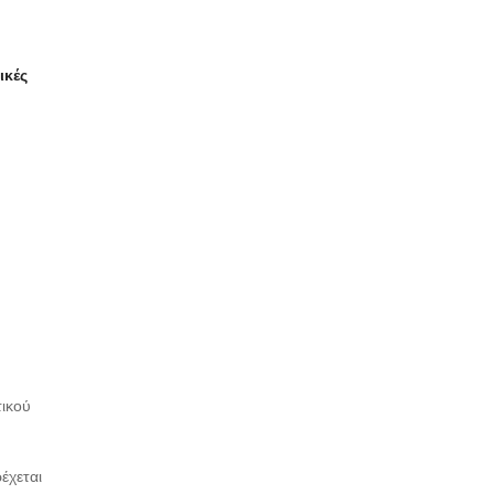
ικές
ικού
έχεται