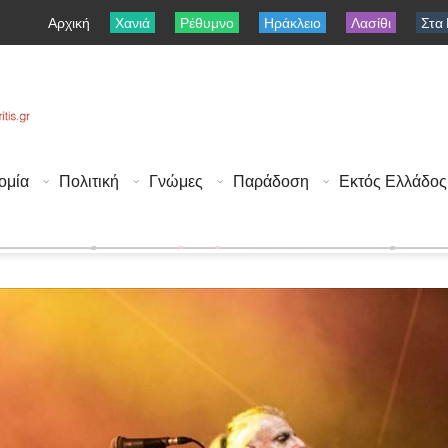
Αρχική
Χανιά
Ρέθυμνο
Ηράκλειο
Λασίθι
Στα
ομία
Πολιτική
Γνώμες
Παράδοση
Εκτός Ελλάδος