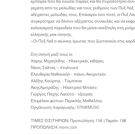
εμπειρία που θα ενώσει παρέες και θα πυροδοτήσει συνα
γεμάτη από τις μελωδίες και τους ρυθμούς των Πυξ Λαξ.
αξέχαστες μελωδίες τους. Επίκαιροι όσο ποτέ, οι Πυξ Λ
συγκρότημα: να δίνουν αξέχαστες συναυλίες και να εκφρά
καλοκαιρινή περιοδεία που θα μείνει ανεξίτηλη στη μνή
ελληνικής ροκ σκηνής.
«Οι Πυξ Λαξ ο αιώνιος έρωτας που ζωντανεύει στις καρδ
Στη σκηνή μαζί τους οι
Χάρης Μιχαηλίδης - Ηλεκτρικές κιθάρες
Νίκος Σάλτας – Keyboard
Ελευθερία Ναθαναήλ - πιάνο-Ακορντεόν
Αλέξης Κούρτης - Τύμπανα
ΆκηςΑμπράζης - Ηλεκτρικό Μπάσο
Γιώργος Παχής Λαούτο - τζουράς
Επιμέλεια φώτων: Περικλής Μαθιέλλης
Οργάνωση παραγωγής: STRAYMUSIC
ΤΙΜΕΣ ΕΙΣΙΤΗΡΙΩΝ: Προπώληση: 15€ | Ταμείο: 18€
ΠΡΟΠΩΛΗΣΗ: more.com