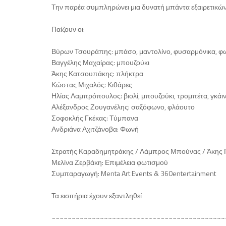
Την παρέα συμπληρώνει μια δυνατή μπάντα εξαιρετικώ
Παίζουν οι:
Βύρων Τσουράπης: μπάσο, μαντολίνο, φυσαρμόνικα, φ
Βαγγέλης Μαχαίρας: μπουζούκι
Άκης Κατσουπάκης: πλήκτρα
Κώστας Μιχαλός: Κιθάρες
Ηλίας Λαμπρόπουλος: βιολί, μπουζούκι, τρομπέτα, γκάι
Αλέξανδρος Ζουγανέλης: σαξόφωνο, φλάουτο
Σοφοκλής Γκέκας: Τύμπανα
Ανδριάνα Αχιτζάνοβα: Φωνή
Στρατής Καραδημητράκης / Λάμπρος Μπούνας / Άκης Π
Μελίνα Ζερβάκη: Επιμέλεια φωτισμού
Συμπαραγωγή: Menta Art Events & 360entertainment
Τα εισιτήρια έχουν εξαντληθεί
~~~~~~~~~~~~~~~~~~~~~~~~~~~~~~~~~~~~~~~~~~~