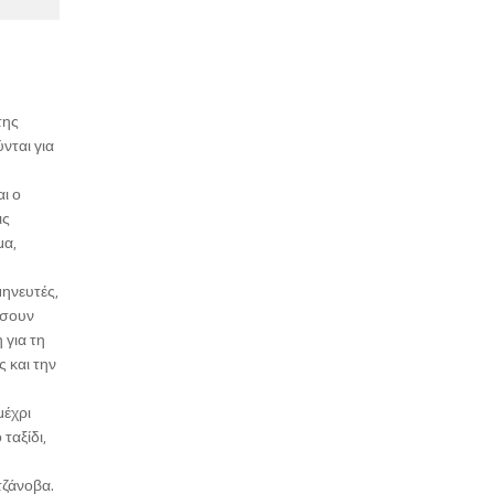
της
νται για
ι ο
ις
μα,
μηνευτές,
ίσουν
 για τη
 και την
μέχρι
ταξίδι,
τζάνοβα.