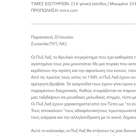
ΤΙΜΕΣ ΕΙΣΙΤΗΡΙΩΝ: 23 € γενική είσοδος | Μειωμένο 20 €
ΠΡΟΠΩΛΗΣΗ: more.com
~~~~~~~~~~~~~~~~~~~~~~~~~~~~~~~~~~~~~~~~~~~
Παρασκευή 20 Ιουνίου
Συναυλία ΠΥΞ ΛΑΞ
Οι Πυξ Λαξ, το θρυλικό συγκρότημα που έχει καθορίσει τη
αγαπημένα τους ροκ μονοπάτια. Με μια πορεία που εκτείν
κερδίσουν την αγάπη και την αφοσίωση του κοινού, τόσ
Από τις πρώτες τους νότες το 1989, οι Πυξ Λαξ έχουν 
αμέτρητα βραβεία. Τα τραγούδια τους έχουν γίνει ύμνοι γι
παραμένουν διαχρονικές. Καθώς ετοιμάζονται να παρου
μας ταξιδέψουν σε μοναδικές μελωδικές στιγμές, τόσο με
Οι Πυξ Λαξ έχουν χαρακτηριστεί από τον Τύπο ως "το συ
Τους αποκαλούν "τους αδιαφιλονίκητους πρωταγωνιστές τ
τους ενέργεια και την αλληλεπίδραση με το κοινό, δημι
Αυτό το καλοκαίρι, οι Πυξ Λαξ θα στήσουν τις ροκ διο