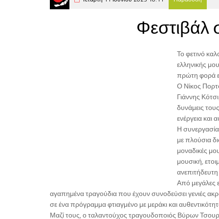
Φεστιβάλ 
Το φετινό καλ
ελληνικής μου
πρώτη φορά επ
Ο Νίκος Πορτ
Γιάννης Κότσι
δυνάμεις τους
ενέργεια και 
Η συνεργασία 
με πλούσια δι
μοναδικές μου
μουσική, ετοι
ανεπιτήδευτη
Από μεγάλες ε
αγαπημένα τραγούδια που έχουν συνοδεύσει γενιές ακροα
σε ένα πρόγραμμα φτιαγμένο με μεράκι και αυθεντικότητ
Μαζί τους, ο ταλαντούχος τραγουδοποιός Βύρων Τσουράπ