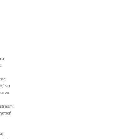
 τα
α
τας
ες" να
αι να
stream".
ηκτική
κή