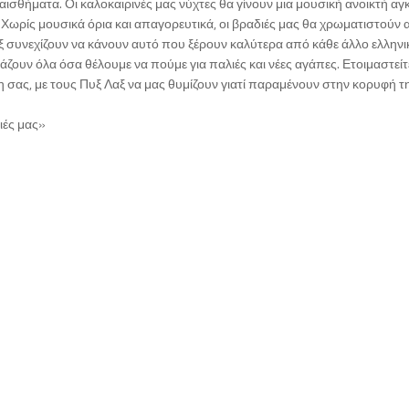
ισθήματα. Οι καλοκαιρινές μας νύχτες θα γίνουν μια μουσική ανοικτή αγκ
 Χωρίς μουσικά όρια και απαγορευτικά, οι βραδιές μας θα χρωματιστούν 
αξ συνεχίζουν να κάνουν αυτό που ξέρουν καλύτερα από κάθε άλλο ελληνι
ζουν όλα όσα θέλουμε να πούμε για παλιές και νέες αγάπες. Ετοιμαστείτε
μη σας, με τους Πυξ Λαξ να μας θυμίζουν γιατί παραμένουν στην κορυφή τ
ιές μας»