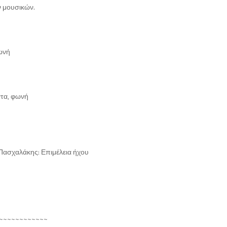
ν μουσικών.
ωνή
ντα, φωνή
ασχαλάκης: Επιμέλεια ήχου
~~~~~~~~~~~~