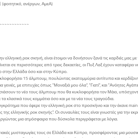
 (φοιτητικό, ανέργων, ΑμεΑ)
~~~~~~~~~~~~
ν ελληνική ροκ σκηνή, είναι έτοιμοι να δονήσουν ξανά τις καρδιές μας με
εται σε περισσότερες από τρεις δεκαετίες, οι Πυξ Λαξ έχουν καταφέρει ν
ο στην Ελλάδα όσο και στην Κύπρο.
κυκλοφορήσει 15 άλμπουμ, πουλώντας εκατομμύρια αντίτυπα και κερδίζον
α γενιές, με επιτυχίες όπως "Μοναξιά μου όλα", "Γιατί", και "Ανόητες Αγάπ
σιάσουν το νέο τους άλμπουμ που θα κυκλοφορήσει τον Μάιο, υπόσχοντ
 τα κλασικά τους κομμάτια όσο και με τα νέα τους τραγούδια.
γκρότημα που έφερε την ελληνική ροκ στο προσκήνιο και την έκανε main
ης ελληνικής ροκ σκηνής". Οι συναυλίες τους είναι γνωστές για την εκρ
ουργώντας μια ατμόσφαιρα που δύσκολα περιγράφεται με λόγια.
νυσιακές μυσταγωγίες τους σε Ελλάδα και Κύπρο, προσφέροντας μια μουσι