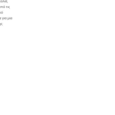
αλιά,
από τις
κό
 για μια
ης