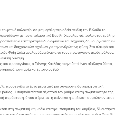
 το φετινό καλοκαίρι σε μια μεγάλη περιοδεία σε όλη την Ελλάδα το
 Αφεντάδων» με τον απολαυστικό Βασίλη Χαραλαμπόπουλο στον εμβλημ
ροσπαθεί να εξυπηρετήσει δύο αφεντικά ταυτόχρονα, δημιουργώντας έν
ων και διαχρονικών σχολίων για την ανθρώπινη φύση. Στο πλευρό του
οιός Φαίη Ξυλά αναλαμβάνει έναν από τους πρωταγωνιστικούς ρόλους,
νευτική δύναμη.
ς του προσεγγίσεις, ο Γιάννης Κακλέας σκηνοθετεί έναν αξιόλογο θίασο,
υναμισμό, φαντασία και έντονο ρυθμό.
υΐα, προσεγγίζει το έργο μέσα από μια σύγχρονη, δυναμική οπτική,
υ βάθος. Η σκηνοθεσία του αξιοποιεί τον ρυθμό και τη σωματικότητα της
ική παράσταση, όπου ο έρωτας, η πείνα και η επιβίωση συμπλέκονται σε
ου στη σωματική κωμωδία και την υποκριτική του ακρίβεια, δίνει σάρκα
στο κοινό μια από τις πιο συναρπαστικές ερμηνείες του, ενώ η Φαίη Ξυ