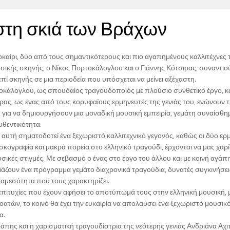
στη σκιά των Βράχων
οκαίρι, δύο από τους σημαντικότερους και πιο αγαπημένους καλλιτέχνες 
σικής σκηνής, ο Νίκος Πορτοκάλογλου και ο Γιάννης Κότσιρας, συναντιού
ί σκηνής σε μια περιοδεία που υπόσχεται να μείνει αξέχαστη.
οκάλογλου, ως σπουδαίος τραγουδοποιός με πλούσιο συνθετικό έργο, κα
ρας, ως ένας από τους κορυφαίους ερμηνευτές της γενιάς του, ενώνουν τ
 για να δημιουργήσουν μια μοναδική μουσική εμπειρία, γεμάτη συναίσθη
αυθεντικότητα.
αυτή σηματοδοτεί ένα ξεχωριστό καλλιτεχνικό γεγονός, καθώς οι δύο ερ
σκογραφία και μακρά πορεία στο ελληνικό τραγούδι, έρχονται να μας χαρ
σικές στιγμές. Με σεβασμό ο ένας στο έργο του άλλου και με κοινή αγάπη
μάζουν ένα πρόγραμμα γεμάτο διαχρονικά τραγούδια, δυνατές συγκινήσεις
 αμεσότητα που τους χαρακτηρίζει.
πιτυχίες που έχουν αφήσει το αποτύπωμά τους στην ελληνική μουσική, 
τών, το κοινό θα έχει την ευκαιρία να απολαύσει ένα ξεχωριστό μουσικό 
α.
ης και η χαρισματική τραγουδίστρια της νεότερης γενιάς Ανδριάνα Αχι