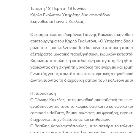
Τετάρτη 18, Πέμπτη 19 Ιουνίου
Κάρλο Γκολντόνι Υπηρέτης δύο αφεντάδων
Σκηνοθεσία: Γιάννης Κακλέας
Ο ευρηματικός και δαιμόνιος Γιάννης Κακλέας σκηνοθετεί
αριστούργημα του Κάρλο Γκολντόνι, «Ο Υπηρέτης δύο
ρόλο του Τρουφαλντίνου: Του δαιμόνιου υπηρέτη που π
αξεπέραστο μωσαϊκό παρεξηγήσεων, κωμικών καταστάσε
Χαραλαμπόπουλου, η καταξιωμένη και αγαπημένη ηθοπ
χαρίζοντας στη σκηνή τη μοναδική της ενέργεια και ερμη
Γνωστός για τις πρωτότυπες και εκρηκτικές σκηνοθετικέ
ζωντανεύοντας τη διαχρονική σάτιρα του Γκολντόνι με δ
Η παράσταση
Ο Γιάννης Κακλέας, με τη μοναδική σκηνοθετική του ευφ
αναδεικνύοντας τόσο το κωμικό όσο και το κοινωνικό το
commedia dell’arte, δημιουργώντας μια φρενήρη, εκρηκτ
διαχρονικό παιχνίδι εξουσίας και επιθυμιών.
Ο Βασίλης Χαραλαμπόπουλος, με το αστείρευτο ταλέντο τ
οστά σε έναν απολαυστικό Τρουφαλντίνο, προσφέροντας 