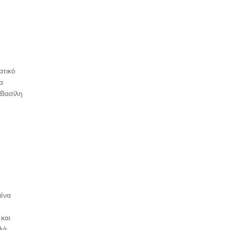
ατικό
α
 Βασίλη
 ένα
 και
λά