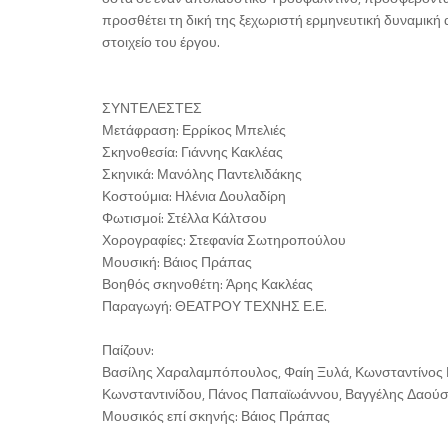
προσθέτει τη δική της ξεχωριστή ερμηνευτική δυναμική 
στοιχείο του έργου.
ΣΥΝΤΕΛΕΣΤΕΣ
Μετάφραση: Ερρίκος Μπελιές
Σκηνοθεσία: Γιάννης Κακλέας
Σκηνικά: Μανόλης Παντελιδάκης
Κοστούμια: Ηλένια Δουλαδίρη
Φωτισμοί: Στέλλα Κάλτσου
Χορογραφίες: Στεφανία Σωτηροπούλου
Μουσική: Βάιος Πράπας
Βοηθός σκηνοθέτη: Άρης Κακλέας
Παραγωγή: ΘΕΑΤΡΟΥ ΤΕΧΝΗΣ Ε.Ε.
Παίζουν:
Βασίλης Χαραλαμπόπουλος, Φαίη Ξυλά, Κωνσταντίνος 
Κωνσταντινίδου, Πάνος Παπαϊωάννου, Βαγγέλης Δαού
Μουσικός επί σκηνής: Βάιος Πράπας