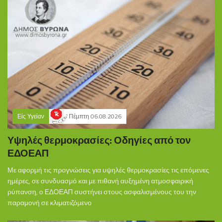
Είς Υγείαν
Πέμπτη 06.08.2026
Υψηλές θερμοκρασίες: Οδηγίες από τον
ΕΔΟΕΑΠ
Με αφορμή τις προγνώσεις για υψηλές θερμοκρασίες τις επόμενες
ημέρες, σε συνδυασμό και με πιθανή αυξημένη ατμοσφαιρική
ρύπανση, ο ΕΔΟΕΑΠ συστήνει στους ασφαλισμένους του την
παραμονή σε κλιματιζόμενο