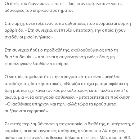
Οι δικές του διαγνώσεις, είπε ο Lufkin, «τον αφύπνισαν» για τις
αδυναμίες του ιατρικού συστήματος.
Στην αρχή, ανέπτυξε έναν τύπο αρθρίτιδας που ονομάζεται ουρική
αρθρίτιδα. «Στη συνέχεια, ανέπτυξα υπέρταση, την οποία έχουν
σχεδόν οι μισοί ενήλικες».
Στη συνέχεια ήρθε ο προδιαβήτης, ακολουθούμενος από τη
δυσλιπιδαιμία - «που είναι η συγκέντρωση ενός είδους μη
φυσιολογικών λιπιδίων στο αίμα».
Ο γιατρός σημείωσε ότι στην πραγματικότητα είναι «μεγάλος
οπαδός» της δυτικής ιατρικής: «Νομίζω ότι έχει μεταμορφώσει τη
ζωή μας και έχει κάνει τον κόσμο καλύτερο», είπε - αλλά στον 21ο
αιώνα, μια «νέα κατηγορία ασθενειών» μετατρέπεται σε πρόκληση.
«Οι ασθένειες υπήρχαν και πριν, αλλά τώρα τα κρούσματα
αυξάνονται εκρηκτικά».
Σε αυτές περιλαμβάνονται η παχυσαρκία, ο διαβήτης, η υπέρταση, ο
καρκίνος, οι καρδιαγγειακές παθήσεις, η νόσος του Αλτσχάιμερ,
ακόμη και οι ψυχικές ασθένειες, δήλωσε ο Lufkin. «Μέχρι και το 80%