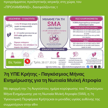
προγράμματος προληπτικής ιατρικής στη χώρα, του
«ΠΡΟΛΑΜΒΑΝΩ», διασφαλίζοντας τ
Είς Υγείαν
Τρίτη 28.07.2026
7η ΥΠΕ Κρήτης - Παγκόσμιος Μήνας
Ενημέρωσης για τη Νωτιαία Μυϊκή Ατροφία
Με αφορμή την 7η Αυγούστου, ημέρα κορύφωσης του Παγκόσμιου
Μήνα Ενημέρωσης για τη Νωτιαία Μυϊκή Ατροφία (SMA), η 7η
Υγειονομική Περιφέρεια Κρήτηςκαι οι μονάδες υγείας ευθύνης της
συμμετέχουν στην εθνι