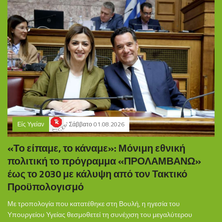
Είς Υγείαν
Σάββατο 01.08.2026
«Το είπαμε, το κάναμε»: Μόνιμη εθνική
πολιτική το πρόγραμμα «ΠΡΟΛΑΜΒΑΝΩ»
έως το 2030 με κάλυψη από τον Τακτικό
Προϋπολογισμό
Με τροπολογία που κατατέθηκε στη Βουλή, η ηγεσία του
Υπουργείου Υγείας θεσμοθετεί τη συνέχιση του μεγαλύτερου