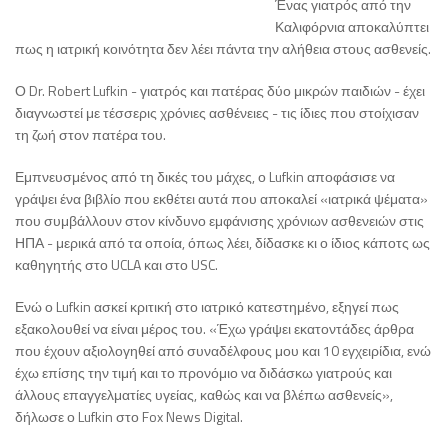
Ένας γιατρός από την
Καλιφόρνια αποκαλύπτει
πως η ιατρική κοινότητα δεν λέει πάντα την αλήθεια στους ασθενείς.
Ο Dr. Robert Lufkin - γιατρός και πατέρας δύο μικρών παιδιών - έχει
διαγνωστεί με τέσσερις χρόνιες ασθένειες - τις ίδιες που στοίχισαν
τη ζωή στον πατέρα του.
Εμπνευσμένος από τη δικές του μάχες, ο Lufkin αποφάσισε να
γράψει ένα βιβλίο που εκθέτει αυτά που αποκαλεί «ιατρικά ψέματα»
που συμβάλλουν στον κίνδυνο εμφάνισης χρόνιων ασθενειών στις
ΗΠΑ - μερικά από τα οποία, όπως λέει, δίδασκε κι ο ίδιος κάποτς ως
καθηγητής στο UCLA και στο USC.
Ενώ ο Lufkin ασκεί κριτική στο ιατρικό κατεστημένο, εξηγεί πως
εξακολουθεί να είναι μέρος του. «Έχω γράψει εκατοντάδες άρθρα
που έχουν αξιολογηθεί από συναδέλφους μου και 10 εγχειρίδια, ενώ
έχω επίσης την τιμή και το προνόμιο να διδάσκω γιατρούς και
άλλους επαγγελματίες υγείας, καθώς και να βλέπω ασθενείς»,
δήλωσε ο Lufkin στο Fox News Digital.