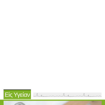
Είς Υγείαν