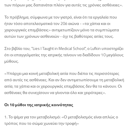
των πόρων μας δαπανάται πλέον για αυτές τις χρόνιες ασθένειες».
Το πρόβλημα, σύμφωνα με τον γιατρό, είναι ότι τα εργαλεία που
ήταν τόσο αποτελεσματικά τον 20ό αιώνα - «τα χάπια και οι
χειρουργικές επεμβάσεις» αντιμετωπίζουν μόνο τα συμπτώματα
αυτών των χρόνιων ασθενειών - όχι τις βαθύτερες αιτίες τους.
Στο βιβλίο του, "Lies I Taught in Medical School", ο Lufkin υποστηρίζει
ότι οι επαγγελματίες της ιατρικής τείνουν να διαδίδουν 10 μεγάλους
μύθους.
«Υπάρχει μια κοινή μεταβολική αιτία που διέπει τις περισσότερες
από αυτές τις ασθένειες. Και αν δεν αντιμετωπίσουμε τη μεταβολική
αιτία, τα χάπια και οι χειρουργικές επεμβάσεις δεν θα το κάνουν. Οι
ασθένειες θα συνεχίσουν να γίνονται όλο και χειρότερες».
Οι 10 μύθοι της ιατρικής κοινότητας
1. Το ψέμα για τον μεταβολισμό: «Ο μεταβολισμός είναι απλώς ο
τρόπος που το σώμα χωνεύει την τροφή»