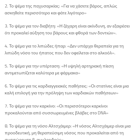
2. Το ψέμα της παχυσαρκίας: «Για να χάσετε βάρος, απλώς
ασκηθείτε περισσότερο και φάτε λιγότερο»
3. Το ψέμα για τον διαβήτη: «Η ζάχαρη είναι ακίνδυνη, αν εξαιρέσει
ότι προκαλεί αύξηση του βάρους και φθορά των δοντιών».
4. Το ψέμα για το λιπώδες ήπαρ: «Δεν υπάρχει θεραπεία για τη
λιπώδη νόσο του ήπατος που δεν οφείλεται στο αλκοόλ».
5. Το ψέμα για την υπέρταση: «Η υψηλή αρτηριακή πίεση
αντιμετωπίζεται καλύτερα με φάρμακα»
6. Το ψέμα για τις καρδιαγγειακές παθήσεις: «Οι στατίνες είναι μια
καλή επιλογή για την πρόληψη των καρδιακών παθήσεων»
7. Το ψέμα για τον καρκίνο: «Οι περισσότεροι καρκίνοι
προκαλούνται από συσσωρευμένες βλάβες στο DNA»
8. Το ψέμα για τη νόσο Αλτσχάιμερ: «Η νόσος Αλτσχάιμερ είναι μια
προοδευτική, μη θεραπεύσιμη νόσος που προκαλείται από τη
συσσώρευση β-αμυλοειδούς».