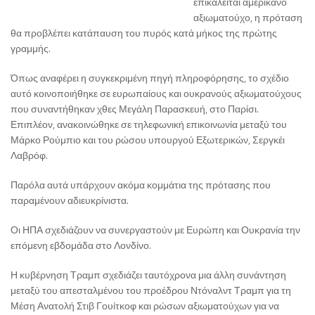
επικαλείται αμερικανό
αξιωματούχο, η πρόταση
θα προβλέπει κατάπαυση του πυρός κατά μήκος της πρώτης
γραμμής.
Όπως αναφέρει η συγκεκριμένη πηγή πληροφόρησης, το σχέδιο
αυτό κοινοποιήθηκε σε ευρωπαίους και ουκρανούς αξιωματούχους
που συναντήθηκαν χθες Μεγάλη Παρασκευή, στο Παρίσι.
Επιπλέον, ανακοινώθηκε σε τηλεφωνική επικοινωνία μεταξύ του
Μάρκο Ρούμπιο και του ρώσου υπουργού Εξωτερικών, Σεργκέι
Λαβρόφ.
Παρόλα αυτά υπάρχουν ακόμα κομμάτια της πρότασης που
παραμένουν αδιευκρίνιστα.
Οι ΗΠΑ σχεδιάζουν να συνεργαστούν με Ευρώπη και Ουκρανία την
επόμενη εβδομάδα στο Λονδίνο.
Η κυβέρνηση Τραμπ σχεδιάζει ταυτόχρονα μια άλλη συνάντηση
μεταξύ του απεσταλμένου του προέδρου Ντόναλντ Τραμπ για τη
Μέση Ανατολή Στιβ Γουίτκοφ και ρώσων αξιωματούχων για να