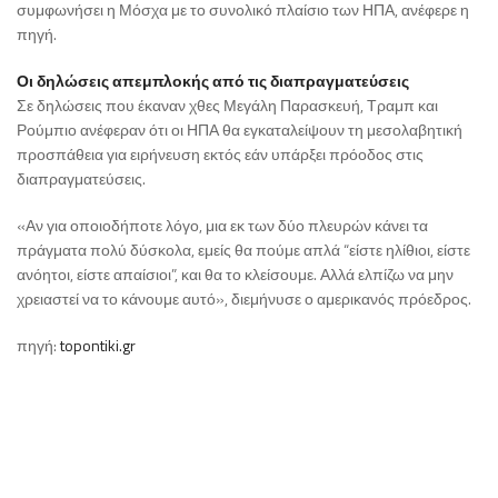
συμφωνήσει η Μόσχα με το συνολικό πλαίσιο των ΗΠΑ, ανέφερε η
πηγή.
Οι δηλώσεις απεμπλοκής από τις διαπραγματεύσεις
Σε δηλώσεις που έκαναν χθες Μεγάλη Παρασκευή, Τραμπ και
Ρούμπιο ανέφεραν ότι οι ΗΠΑ θα εγκαταλείψουν τη μεσολαβητική
προσπάθεια για ειρήνευση εκτός εάν υπάρξει πρόοδος στις
διαπραγματεύσεις.
«Αν για οποιοδήποτε λόγο, μια εκ των δύο πλευρών κάνει τα
πράγματα πολύ δύσκολα, εμείς θα πούμε απλά “είστε ηλίθιοι, είστε
ανόητοι, είστε απαίσιοι”, και θα το κλείσουμε. Αλλά ελπίζω να μην
χρειαστεί να το κάνουμε αυτό», διεμήνυσε ο αμερικανός πρόεδρος.
πηγή:
topontiki.gr