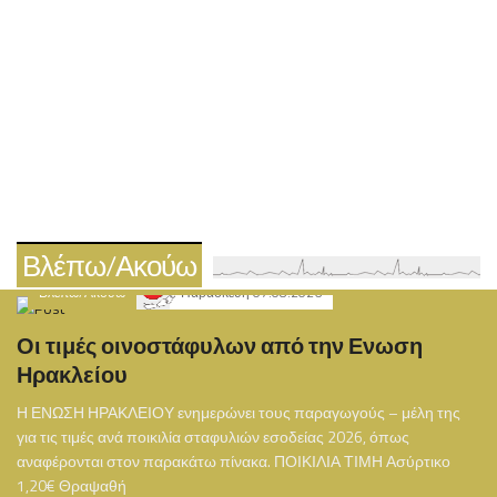
Βλέπω/Ακούω
Βλέπω/Ακούω
Παρασκευή 07.08.2026
Οι τιμές οινοστάφυλων από την Ενωση
Ηρακλείου
Η ΕΝΩΣΗ ΗΡΑΚΛΕΙΟΥ ενημερώνει τους παραγωγούς – μέλη της
για τις τιμές ανά ποικιλία σταφυλιών εσοδείας 2026, όπως
αναφέρονται στον παρακάτω πίνακα. ΠΟΙΚΙΛΙΑ ΤΙΜΗ Ασύρτικο
1,20€ Θραψαθή