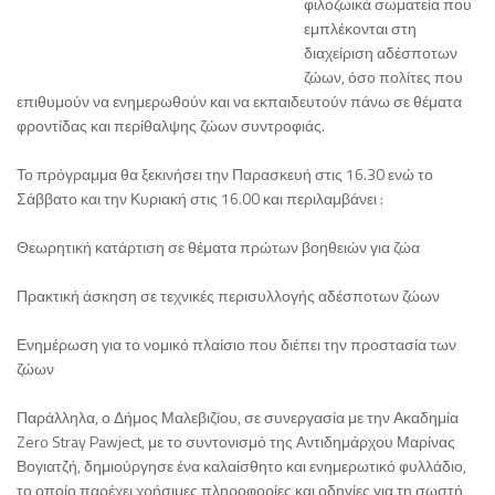
φιλοζωικά σωματεία που
εμπλέκονται στη
διαχείριση αδέσποτων
ζώων, όσο πολίτες που
επιθυμούν να ενημερωθούν και να εκπαιδευτούν πάνω σε θέματα
φροντίδας και περίθαλψης ζώων συντροφιάς.
Το πρόγραμμα θα ξεκινήσει την Παρασκευή στις 16.30 ενώ το
Σάββατο και την Κυριακή στις 16.00 και περιλαμβάνει :
Θεωρητική κατάρτιση σε θέματα πρώτων βοηθειών για ζώα
Πρακτική άσκηση σε τεχνικές περισυλλογής αδέσποτων ζώων
Ενημέρωση για το νομικό πλαίσιο που διέπει την προστασία των
ζώων
Παράλληλα, ο Δήμος Μαλεβιζίου, σε συνεργασία με την Ακαδημία
Zero Stray Pawject, με το συντονισμό της Αντιδημάρχου Μαρίνας
Βογιατζή, δημιούργησε ένα καλαίσθητο και ενημερωτικό φυλλάδιο,
το οποίο παρέχει χρήσιμες πληροφορίες και οδηγίες για τη σωστή