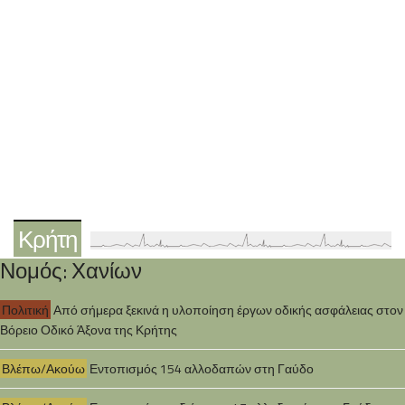
Κρήτη
Νομός: Χανίων
Πολιτική
Από σήμερα ξεκινά η υλοποίηση έργων οδικής ασφάλειας στον
Βόρειο Οδικό Άξονα της Κρήτης
Βλέπω/Ακούω
Εντοπισμός 154 αλλοδαπών στη Γαύδο