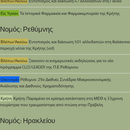
Βλέπω/Ακούω
Εντοπισμός και διάσωση 47 αλλοδαπών στη Γαύδο
Είς Υγείαν
Τα Ιστορικά Φαρμακεία και Φαρμακεμπορεία της Κρήτης
Νομός: Ρεθύμνης
Βλέπω/Ακούω
Εντοπισμός και διάσωση 501 αλλοδαπών στη θαλάσσια
περιοχή νότια της Κρήτης (vid)
Βλέπω/Ακούω
Ξεκινούν οι ενημερωτικές εκδηλώσεις για το νέο
πρόγραμμα CLLD/LEADER της Π.Ε Ρεθύμνου
Οικονομία
Ρέθυμνο: 29ο Διεθνές Συνέδριο Μακροοικονομικής
Ανάλυσης και Διεθνούς Χρηματοδότησης
Κρήτη
Κρήτη: Παραμένει σε κρίσιμη κατάσταση στη ΜΕΘ η 33χρονη
τουρίστρια που τραυματίστηκε από πτώση στην Πρέβελη
Νομός: Ηρακλείου