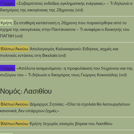
Γνώμες
«Σοβαρότατες ενδείξεις εγκληματικής ενέργειας» – Τι δηλώνει ο
δικηγόρος της οικογένειας της 28χρονης (vid)
Κρήτη
Σε σταθερή κατάσταση η 28χρονη που παρασύρθηκε από το
όχημα της οικογένειας στην Παντάνασσα – Τι αναφέρει ο διοικητής του
ΠΑΓΝΗ (vid)
Βλέπω/Ακούω
Απολογισμός Καλοκαιρινού: Ειδήσεις, αιχμές και
πολιτικές εντάσεις στη Βικελαία (vid)
Γνώμες
«Απόλυτα αναμενόμενη» η προφυλάκιση του 54χρονου και της
συζύγου του – Τι δήλωσε ο δικηγόρος τους Γιώργος Κοκοσάλης (vid)
Νομός: Λασιθίου
Βλέπω/Ακούω
Δήμαρχος Σητείας: «Όλα τα σχολεία θα λειτουργήσουν
κανονικά, δεν υπάρχουν ζημιές»
Βλέπω/Ακούω
Κρήτη: Ισχυρός σεισμός βόρεια του Λασιθίου