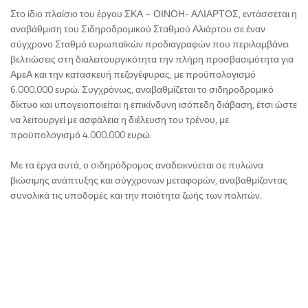
Στο ίδιο πλαίσιο του έργου ΣΚΑ – ΟΙΝΟΗ- ΑΛΙΑΡΤΟΣ, εντάσσεται η
αναβάθμιση του Σιδηροδρομικού Σταθμού Αλιάρτου σε έναν
σύγχρονο Σταθμό ευρωπαϊκών προδιαγραφών που περιλαμβάνει
βελτιώσεις στη διαλειτουργικότητα την πλήρη προσβασιμότητα για
ΑμεΑ και την κατασκευή πεζογέφυρας, με προϋπολογισμό
6.000.000 ευρώ. Συγχρόνως, αναβαθμίζεται το σιδηροδρομικό
δίκτυο και υπογειοποιείται η επικίνδυνη ισόπεδη διάβαση, έτσι ώστε
να λειτουργεί με ασφάλεια η διέλευση του τρένου, με
προϋπολογισμό 4.000.000 ευρώ.
Με τα έργα αυτά, ο σιδηρόδρομος αναδεικνύεται σε πυλώνα
βιώσιμης ανάπτυξης και σύγχρονων μεταφορών, αναβαθμίζοντας
συνολικά τις υποδομές και την ποιότητα ζωής των πολιτών.