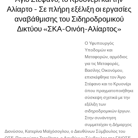
Αλίαρτο - Σε πλήρη εξέλιξη οι εργασίες
αναβάθμισης του Σιδηροδρομικού
Δικτύου «ΣΚΑ-Οινόη-Αλίαρτος»
Ο Υφυπουργός
Υποδομών και
Μεταφορών, αρμόδιος
για τις Μεταφορές,
Βασίλης Οικονόμου,
επισκέφθηκε τον Άγιο
Στέφανο και το Κρυονέρι
όπου πραγματοποιήθηκε
σύσκεψη σχετικά με την
εξέλιξη των
σιδηροδρομικών έργων.
Στην συνάντηση
συμμετείχαν η Δήμαρχος
Διονύσου, Κατερίνα Μαϊχόσογλου, ο Διευθύνων Σύμβουλος του
ΟΣΕ, Παναγιώτης Τερεζάκης, ο Διευθύνων Σύμβουλος της ΓΑΙΟΣΕ,