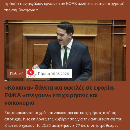
πρόοδο των μεγάλων έργων στον ΒΟΑΚ αλλά και με την υπογραφή
της σύμβασηςγια τ
Πολιτική
Πέμπτη 06.08.2026
«Κόκκινα» δάνεια και οφειλές σε εφορία-
ΕΦΚΑ «πνίγουν» επιχειρήσεις και
νοικοκυριά
Συσσωρεύονται τα χρέη σε νοικοκυριά και επιχειρήσεις από τις
αποτυχημένες επιλογές της κυβέρνησης για την αντιμετώπιση του
ιδιωτικού χρέους. Το 2025 αυξήθηκαν 3,77 δις οι ληξιπρόθεσμες