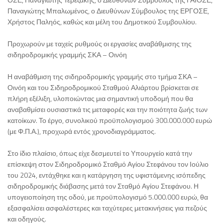
Παναγιώτης Μπαλωμένος, ο Διευθύνων Σύμβουλος της ΕΡΓΟΣΕ,
Χρήστος Παληός, καθώς και μέλη του Δημοτικού Συμβουλίου.
Προχωρούν με ταχείς ρυθμούς οι εργασίες αναβάθμισης της
σιδηροδρομικής γραμμής ΣΚΑ – Οινόη
Η αναβάθμιση της σιδηροδρομικής γραμμής στο τμήμα ΣΚΑ –
Οινόη και του Σιδηροδρομικού Σταθμού Αλιάρτου βρίσκεται σε
πλήρη εξέλιξη, υλοποιώντας μια σημαντική υποδομή που θα
αναβαθμίσει ουσιαστικά τις μεταφορές και την ποιότητα ζωής των
κατοίκων. Το έργο, συνολικού προϋπολογισμού 300.000.000 ευρώ
(με Φ.Π.Α.), προχωρά εντός χρονοδιαγράμματος.
Στο ίδιο πλαίσιο, όπως είχε δεσμευτεί το Υπουργείο κατά την
επίσκεψη στον Σιδηροδρομικό Σταθμό Αγίου Στεφάνου τον Ιούλιο
του 2024, εντάχθηκε και η κατάργηση της υφιστάμενης ισόπεδης
σιδηροδρομικής διάβασης μετά τον Σταθμό Αγίου Στεφάνου. Η
υπογειοποίηση της οδού, με προϋπολογισμό 5.000.000 ευρώ, θα
εξασφαλίσει ασφαλέστερες και ταχύτερες μετακινήσεις για πεζούς
και οδηγούς.