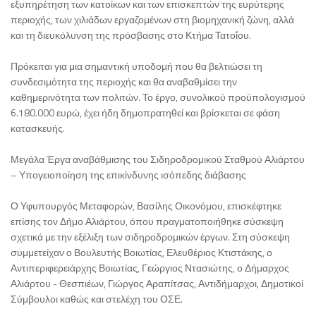
εξυπηρέτηση των κατοίκων και των επισκεπτών της ευρύτερης
περιοχής, των χιλιάδων εργαζομένων στη βιομηχανική ζώνη, αλλά
και τη διευκόλυνση της πρόσβασης στο Κτήμα Τατοΐου.
Πρόκειται για μια σημαντική υποδομή που θα βελτιώσει τη
συνδεσιμότητα της περιοχής και θα αναβαθμίσει την
καθημερινότητα των πολιτών. Το έργο, συνολικού προϋπολογισμού
6.180.000 ευρώ, έχει ήδη δημοπρατηθεί και βρίσκεται σε φάση
κατασκευής.
Μεγάλα Έργα αναβάθμισης του Σιδηροδρομικού Σταθμού Αλιάρτου
– Υπογειοποίηση της επικίνδυνης ισόπεδης διάβασης
Ο Υφυπουργός Μεταφορών, Βασίλης Οικονόμου, επισκέφτηκε
επίσης τον Δήμο Αλιάρτου, όπου πραγματοποιήθηκε σύσκεψη
σχετικά με την εξέλιξη των σιδηροδρομικών έργων. Στη σύσκεψη
συμμετείχαν ο Βουλευτής Βοιωτίας, Ελευθέριος Κτιστάκης, ο
Αντιπεριφερειάρχης Βοιωτίας, Γεώργιος Ντασιώτης, ο Δήμαρχος
Αλιάρτου - Θεσπιέων, Γιώργος Αραπίτσας, Αντιδήμαρχοι, Δημοτικοί
Σύμβουλοι καθώς και στελέχη του ΟΣΕ.