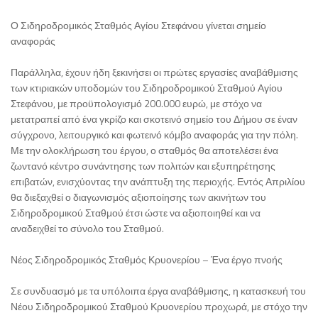
Ο Σιδηροδρομικός Σταθμός Αγίου Στεφάνου γίνεται σημείο
αναφοράς
Παράλληλα, έχουν ήδη ξεκινήσει οι πρώτες εργασίες αναβάθμισης
των κτιριακών υποδομών του Σιδηροδρομικού Σταθμού Αγίου
Στεφάνου, με προϋπολογισμό 200.000 ευρώ, με στόχο να
μετατραπεί από ένα γκρίζο και σκοτεινό σημείο του Δήμου σε έναν
σύγχρονο, λειτουργικό και φωτεινό κόμβο αναφοράς για την πόλη.
Με την ολοκλήρωση του έργου, ο σταθμός θα αποτελέσει ένα
ζωντανό κέντρο συνάντησης των πολιτών και εξυπηρέτησης
επιβατών, ενισχύοντας την ανάπτυξη της περιοχής. Εντός Απριλίου
θα διεξαχθεί ο διαγωνισμός αξιοποίησης των ακινήτων του
Σιδηροδρομικού Σταθμού έτσι ώστε να αξιοποιηθεί και να
αναδειχθεί το σύνολο του Σταθμού.
Νέος Σιδηροδρομικός Σταθμός Κρυονερίου – Ένα έργο πνοής
Σε συνδυασμό με τα υπόλοιπα έργα αναβάθμισης, η κατασκευή του
Νέου Σιδηροδρομικού Σταθμού Κρυονερίου προχωρά, με στόχο την