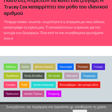
Πόσο σεξ «πρέπει» να κάνει ένα ζευγάρι; Η
Tracey Cox καταρρίπτει τον μύθο του ιδανικού
αριθμού
Υπάρχει τελικά «σωστή» συχνότητα ή η σύγκριση με τους άλλους
καταστρέφει τη σχέση μας; Τι αποκαλύπτουν οι έρευνες για την
ευτυχία των ζευγαριών. Ένα από τα πιο συνηθισμένα ερωτήματα
που α
Ειδήσεις
Κρήτη
Βλέπω/Ακούω
Οικονομία
Πολιτική
Γνώμες
Παράδοση
Εκτός Ελλάδος
Είς Υγείαν
Αθλητικά
Τουρισμός
Γυναίκα
Παιδί
Κρητική διατροφή
Εκνευρίζομαι – Δεν μπορώ άλλο
Πρόσωπα
Αστεία /Τρέλες
Shopping
Συνεχίζοντας την περιήγηση στο typoskritis.gr, αποδέχεστε τη χρήση
© typoskritis.gr All rights reserved.
Όροι Χρήσης
Επικοινωνία