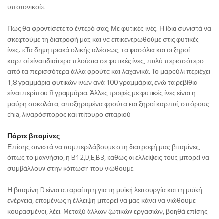
υποτονικοί».
Πώς θα φροντίσετε το έντερό σας; Με φυτικές ινές. Η ίδια συνιστά να
σκεφτούμε τη διατροφή μας και να επικεντρωθούμε στις φυτικές
ίνες. «Τα δημητριακά ολικής αλέσεως, τα φασόλια και οι ξηροί
καρποί είναι ιδιαίτερα πλούσια σε φυτικές ίνες, πολύ περισσότερο
από τα περισσότερα άλλα φρούτα και λαχανικά. Το μαρούλι περιέχει
1,8 γραμμάρια φυτικών ινών ανά 100 γραμμάρια, ενώ τα ρεβίθια
είναι περίπου 8 γραμμάρια. Άλλες τροφές με φυτικές ίνες είναι η
μαύρη σοκολάτα, αποξηραμένα φρούτα και ξηροί καρποί, σπόρους
chia, λιναρόσπορος και πίτουρο σιταριού.
Πάρτε βιταμίνες
Επίσης σινιστά να συμπεριλάβουμε στη διατροφή μας βιταμίνες,
όπως το μαγνήσιο, η B12,D,E,B3, καθώς οι ελλείψεις τους μπορεί να
συμβάλλουν στην κόπωση που νιώθουμε.
Η βιταμίνη D είναι απαραίτητη για τη μυϊκή λειτουργία και τη μυϊκή
ενέργεια, επομένως η έλλειψη μπορεί να μας κάνει να νιώθουμε
κουρασμένοι, λέει. Μεταξύ άλλων ζωτικών εργασιών, βοηθά επίσης