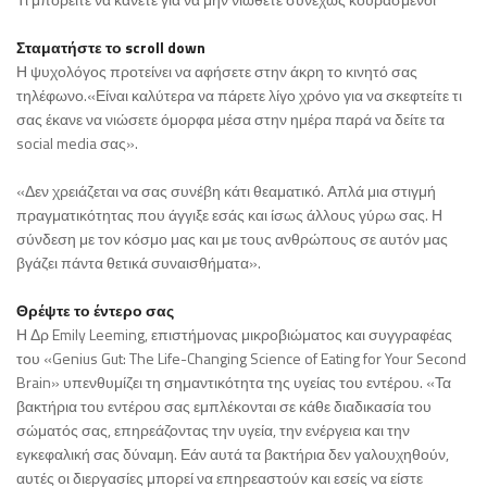
Σταματήστε το scroll down
Η ψυχολόγος προτείνει να αφήσετε στην άκρη το κινητό σας
τηλέφωνο.«Είναι καλύτερα να πάρετε λίγο χρόνο για να σκεφτείτε τι
σας έκανε να νιώσετε όμορφα μέσα στην ημέρα παρά να δείτε τα
social media σας».
«Δεν χρειάζεται να σας συνέβη κάτι θεαματικό. Απλά μια στιγμή
πραγματικότητας που άγγιξε εσάς και ίσως άλλους γύρω σας. Η
σύνδεση με τον κόσμο μας και με τους ανθρώπους σε αυτόν μας
βγάζει πάντα θετικά συναισθήματα».
Θρέψτε το έντερο σας
Η Δρ Emily Leeming, επιστήμονας μικροβιώματος και συγγραφέας
του «Genius Gut: The Life-Changing Science of Eating for Your Second
Brain» υπενθυμίζει τη σημαντικότητα της υγείας του εντέρου. «Τα
βακτήρια του εντέρου σας εμπλέκονται σε κάθε διαδικασία του
σώματός σας, επηρεάζοντας την υγεία, την ενέργεια και την
εγκεφαλική σας δύναμη. Εάν αυτά τα βακτήρια δεν γαλουχηθούν,
αυτές οι διεργασίες μπορεί να επηρεαστούν και εσείς να είστε