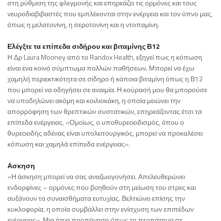
στη ρύθμιση της φλεγμονής και επηρεάζει τις ορμόνες και τους
νευροδιαβιβαστές που εμπλέκονται στην ενέργεια και τον ύπνο μας,
όπως η μελατονίνη, η σεροτονίνη και η ντοπαμίνη.
Ελέγξτε τα επίπεδα σιδήρου και βιταμίνης Β12
Η Δρ Laura Mooney από το Randox Health, εξηγεί πως η κόπωση
είναι ένα κοινό σύμπτωμα πολλών παθήσεων. Μπορεί να έχω
χαμηλή περιεκτικότητα σε σίδηρο ή κάποια βιταμίνη όπως η Β12
που μπορεί να οδηγήσει σε αναιμία. Η κούρασή μου θα μπορούσε
να υποδηλώνει ακόμη και κοιλιοκάκη, η οποία μειώνει την
απορρόφηση των θρεπτικών συστατικών, επηρεάζοντας έτσι τα
επίπεδα ενέργειας. «Ομοίως, ο υποθυρεοειδισμός, όπου ο
θυρεοειδής αδένας είναι υπολειτουργικός, μπορεί να προκαλέσει
κόπωση και χαμηλά επίπεδα ενέργειας».
Ασκηση
«Η άσκηση μπορεί να σας αναζωογονήσει. Απελευθερώνει
ενδορφίνες – ορμόνες που βοηθούν στη μείωση του στρες και
αυξάνουν τα συναισθήματα ευτυχίας. Βελτιώνει επίσης την
κυκλοφορία, η οποία συμβάλλει στην ενίσχυση των επιπέδων
ενέργειας». Μια ήπια προπόνηση όπως το περπάτημα σε