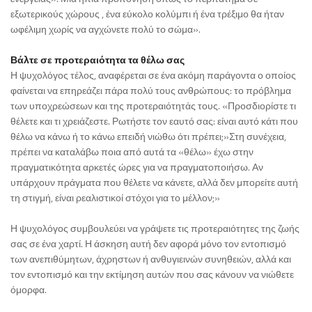
εξωτερικούς χώρους , ένα εύκολο κολύμπι ή ένα τρέξιμο θα ήταν
ωφέλιμη χωρίς να αγχώνετε πολύ το σώμα».
Βάλτε σε προτεραιότητα τα θέλω σας
Η ψυχολόγος τέλος, αναφέρεται σε ένα ακόμη παράγοντα ο οποίος
φαίνεται να επηρεάζει πάρα πολύ τους ανθρώπους: το πρόβλημα
των υποχρεώσεων και της προτεραιότητάς τους. «Προσδιορίστε τι
θέλετε και τι χρειάζεστε. Ρωτήστε τον εαυτό σας: είναι αυτό κάτι που
θέλω να κάνω ή το κάνω επειδή νιώθω ότι πρέπει;»Στη συνέχεια,
πρέπει να καταλάβω ποια από αυτά τα «θέλω» έχω στην
πραγματικότητα αρκετές ώρες για να πραγματοποιήσω. Αν
υπάρχουν πράγματα που θέλετε να κάνετε, αλλά δεν μπορείτε αυτή
τη στιγμή, είναι ρεαλιστικοί στόχοι για το μέλλον;»
Η ψυχολόγος συμβουλεύει να γράψετε τις προτεραιότητες της ζωής
σας σε ένα χαρτί. Η άσκηση αυτή δεν αφορά μόνο τον εντοπισμό
των ανεπιθύμητων, άχρηστων ή ανθυγιεινών συνηθειών, αλλά και
τον εντοπισμό και την εκτίμηση αυτών που σας κάνουν να νιώθετε
όμορφα.