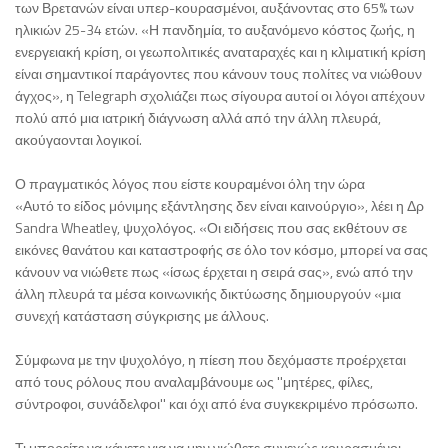
των Βρετανών είναι υπερ-κουρασμένοι, αυξάνοντας στο 65% των
ηλικιών 25-34 ετών. «Η πανδημία, το αυξανόμενο κόστος ζωής, η
ενεργειακή κρίση, οι γεωπολιτικές αναταραχές και η κλιματική κρίση
είναι σημαντικοί παράγοντες που κάνουν τους πολίτες να νιώθουν
άγχος», η Telegraph σχολιάζει πως σίγουρα αυτοί οι λόγοι απέχουν
πολύ από μια ιατρική διάγνωση αλλά από την άλλη πλευρά,
ακούγαονται λογικοί.
Ο πραγματικός λόγος που είστε κουραμένοι όλη την ώρα
«Αυτό το είδος μόνιμης εξάντλησης δεν είναι καινούργιο», λέει η Δρ
Sandra Wheatley, ψυχολόγος. «Οι ειδήσεις που σας εκθέτουν σε
εικόνες θανάτου και καταστροφής σε όλο τον κόσμο, μπορεί να σας
κάνουν να νιώθετε πως «ίσως έρχεται η σειρά σας», ενώ από την
άλλη πλευρά τα μέσα κοινωνικής δικτύωσης δημιουργούν «μια
συνεχή κατάσταση σύγκρισης με άλλους.
Σύμφωνα με την ψυχολόγο, η πίεση που δεχόμαστε προέρχεται
από τους ρόλους που αναλαμβάνουμε ως ''μητέρες, φίλες,
σύντροφοι, συνάδελφοι'' και όχι από ένα συγκεκριμένο πρόσωπο.
Τι μπορείτε να κάνετε για να μην νιώθετε συνεχώς κουρασμένοι