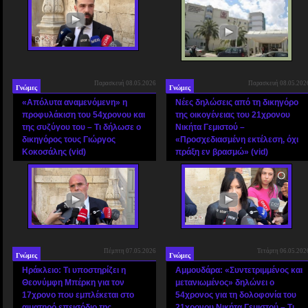
Παρασκευή 08.05.2026
Παρασκευή 08.05.202
Γνώμες
Γνώμες
«Απόλυτα αναμενόμενη» η
Νέες δηλώσεις από τη δικηγόρο
προφυλάκιση του 54χρονου και
της οικογένειας του 21χρονου
της συζύγου του – Τι δήλωσε ο
Νικήτα Γεμιστού –
δικηγόρος τους Γιώργος
«Προσχεδιασμένη εκτέλεση, όχι
Κοκοσάλης (vid)
πράξη εν βρασμώ» (vid)
Πέμπτη 07.05.2026
Τετάρτη 06.05.202
Γνώμες
Γνώμες
Ηράκλειο: Τι υποστηρίζει η
Αμμουδάρα: «Συντετριμμένος και
Θεονύμφη Μπέρκη για τον
μετανιωμένος» δηλώνει ο
17χρονο που εμπλέκεται στο
54χρονος για τη δολοφονία του
αιματηρό επεισόδιο της
21χρονου Νικήτα Γεμιστού – Τι