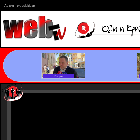
Αρχική
typoskritis.gr
Γνώμες
Γνώμες
Κρήτη
Βλέπω/Ακούω
Γνώμες
Γνώμες