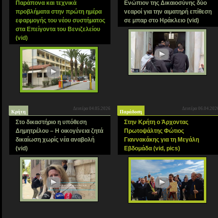
Παράπονα και τεχνικά
Ενώπιον της Δικαιοσύνης δύο
προβλήματα στην πρώτη ημέρα
νεαροί για την αιματηρή επίθεση
εφαρμογής του νέου συστήματος
σε μπαρ στο Ηράκλειο (vid)
στα Επείγοντα του Βενιζελείου
(vid)
Δευτέρα 04.05.2026
Δευτέρα 06.04.202
Κρήτη
Παράδοση
Στο δικαστήριο η υπόθεση
Στην Κρήτη ο Άρχοντας
Δημητρέλου – Η οικογένεια ζητά
Πρωτοψάλτης Φώτιος
δικαίωση χωρίς νέα αναβολή
Γιαννακάκης για τη Μεγάλη
(vid)
Εβδομάδα (vid, pics)