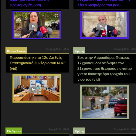
Πρωτομαγιάς (vid)
λέει ο δικηγόρος του (vid)
Τετάρτη 06.05.2026
Τετάρτη 06.05.202
Βλέπω/Ακούω
Κρήτη
Παρουσιάστηκε το 12ο Διεθνές
Σοκ στην Αμμουδάρα: Πατέρας
Επιστημονικό Συνέδριο του ΙΑΚΕ
17χρονου δολοφόνησε τον
(vid)
21χρονο που θεωρούσε υπαίτιο
για το θανατηφόρο τροχαίο του
γιου του (vid)
Τρίτη 05.05.2026
Δευτέρα 04.05.202
Είς Υγείαν
Κρήτη