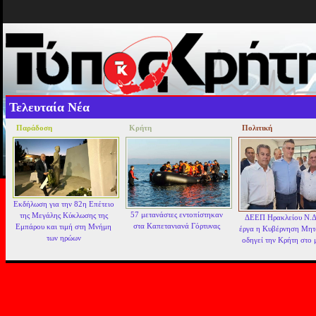
Τελευταία Νέα
Παράδοση
Κρήτη
Πολιτική
Εκδήλωση για την 82η Επέτειο
57 μετανάστες εντοπίστηκαν
της Μεγάλης Κύκλωσης της
ΔΕΕΠ Ηρακλείου Ν.Δ
στα Καπετανιανά Γόρτυνας
Εμπάρου και τιμή στη Μνήμη
έργα η Κυβέρνηση Μη
των ηρώων
οδηγεί την Κρήτη στο 