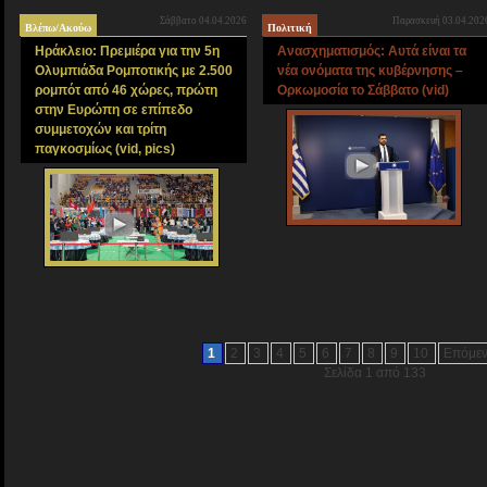
Σάββατο 04.04.2026
Παρασκευή 03.04.202
Βλέπω/Ακούω
Πολιτική
Ηράκλειο: Πρεμιέρα για την 5η
Ανασχηματισμός: Αυτά είναι τα
Ολυμπιάδα Ρομποτικής με 2.500
νέα ονόματα της κυβέρνησης –
ρομπότ από 46 χώρες, πρώτη
Ορκωμοσία το Σάββατο (vid)
στην Ευρώπη σε επίπεδο
συμμετοχών και τρίτη
παγκοσμίως (vid, pics)
1
2
3
4
5
6
7
8
9
10
Επόμε
Σελίδα 1 από 133